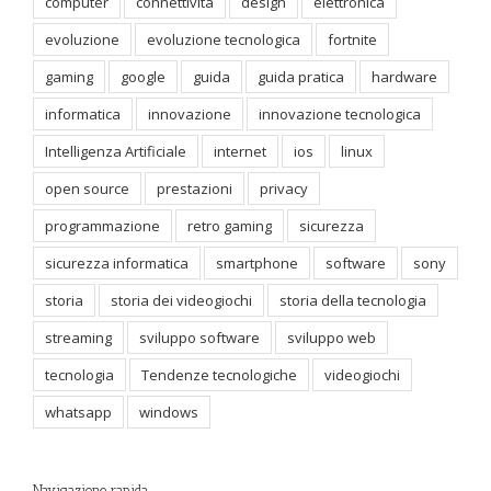
computer
connettività
design
elettronica
evoluzione
evoluzione tecnologica
fortnite
gaming
google
guida
guida pratica
hardware
informatica
innovazione
innovazione tecnologica
Intelligenza Artificiale
internet
ios
linux
open source
prestazioni
privacy
programmazione
retro gaming
sicurezza
sicurezza informatica
smartphone
software
sony
storia
storia dei videogiochi
storia della tecnologia
streaming
sviluppo software
sviluppo web
tecnologia
Tendenze tecnologiche
videogiochi
whatsapp
windows
Navigazione rapida