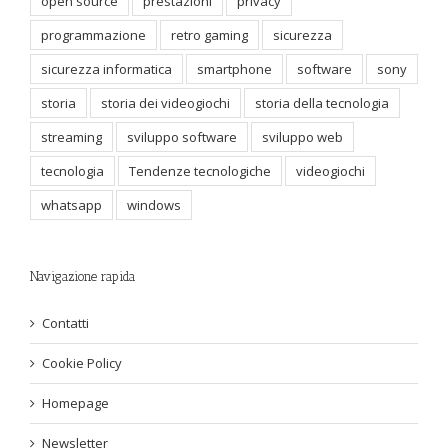
open source
prestazioni
privacy
programmazione
retro gaming
sicurezza
sicurezza informatica
smartphone
software
sony
storia
storia dei videogiochi
storia della tecnologia
streaming
sviluppo software
sviluppo web
tecnologia
Tendenze tecnologiche
videogiochi
whatsapp
windows
Navigazione rapida
Contatti
Cookie Policy
Homepage
Newsletter