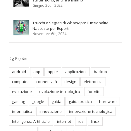
sul territorio, anche a Milano
Giugno 20th, 2022
Trucchi e Segreti di WhatsApp: Funzionalità
Nascoste per Esperti
Novembre 6th, 2024
Tag Popolari
android
app
apple
applicazioni
backup
computer
connettività
design
elettronica
evoluzione
evoluzione tecnologica
fortnite
gaming
google
guida
guida pratica
hardware
informatica
innovazione
innovazione tecnologica
Intelligenza Artificiale
internet
ios
linux