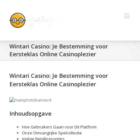
Wintari Casino: Je Bestemming voor
Eersteklas Online Casinoplezier
Wintari Casino: Je Bestemming voor
Eersteklas Online Casinoplezier
Inhoudsopgave
Hoe Gebruikers Gaan voor Dit Platform
Onze Omvangrijke Spelcollectie
Veilige Betalingsopties