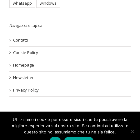
whatsapp
windows
Navigazione rapida
Contatti
Cookie Policy
Homepage
Newsletter
Privacy Policy
Utilizziamo i cookie per essere sicuri che tu possa avere la
migliore esperienza sul nostro sito. Se continui ad utilizzare
2017-2023 - GuideGeek.net. Leggi la
Privacy Policy
. LawPlatinum Srls
questo sito noi assumiamo che tu ne sia felice.
- Via Aielli 207, 80047 San Giuseppe Vesuviano (NA) C.F e P.IVA