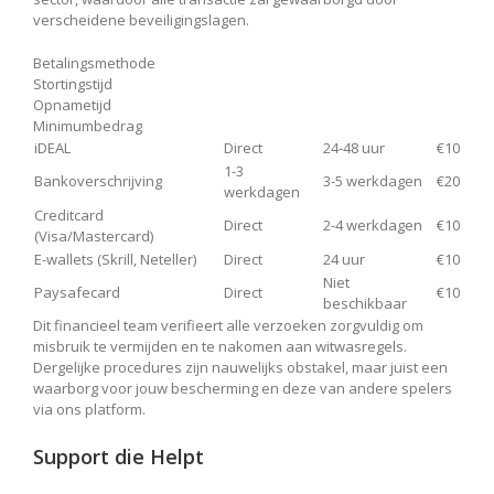
verscheidene beveiligingslagen.
Betalingsmethode
Stortingstijd
Opnametijd
Minimumbedrag
iDEAL
Direct
24-48 uur
€10
1-3
Bankoverschrijving
3-5 werkdagen
€20
werkdagen
Creditcard
Direct
2-4 werkdagen
€10
(Visa/Mastercard)
E-wallets (Skrill, Neteller)
Direct
24 uur
€10
Niet
Paysafecard
Direct
€10
beschikbaar
Dit financieel team verifieert alle verzoeken zorgvuldig om
misbruik te vermijden en te nakomen aan witwasregels.
Dergelijke procedures zijn nauwelijks obstakel, maar juist een
waarborg voor jouw bescherming en deze van andere spelers
via ons platform.
Support die Helpt