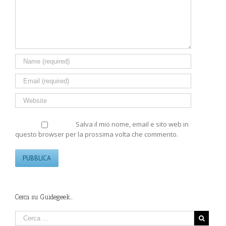
Salva il mio nome, email e sito web in
questo browser per la prossima volta che commento.
Cerca su Guidegeek…