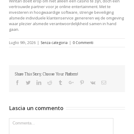
Wintari doelt erop om niet alleen een casino te zijn, doch een
vertrouwde partner voor je online entertainment. Met te
investeren in hoogwaardige software, strenge beveiliging
alsmede individuele klantenservice genereren wij de omgeving
waar plezier alsmede verantwoordelijkheid samen in hand
gaan.
Luglio 9th, 2026
|
Senza categoria
|
0 Commenti
Share This Story, Choose Your Platform!
Facebook
Twitter
Linkedin
Reddit
Tumblr
Google+
Pinterest
Vk
Email
Lascia un commento
Comment