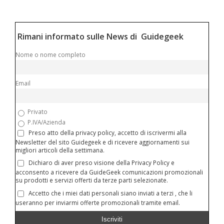
Rimani informato sulle News di Guidegeek
Nome o nome completo
Email
Privato
P.IVA/Azienda
Preso atto della privacy policy, accetto di iscrivermi alla
Newsletter del sito Guidegeek e di ricevere aggiornamenti sui
migliori articoli della settimana.
Dichiaro di aver preso visione della Privacy Policy e
acconsento a ricevere da GuideGeek comunicazioni promozionali
su prodotti e servizi offerti da terze parti selezionate.
Accetto che i miei dati personali siano inviati a terzi , che li
useranno per inviarmi offerte promozionali tramite email.