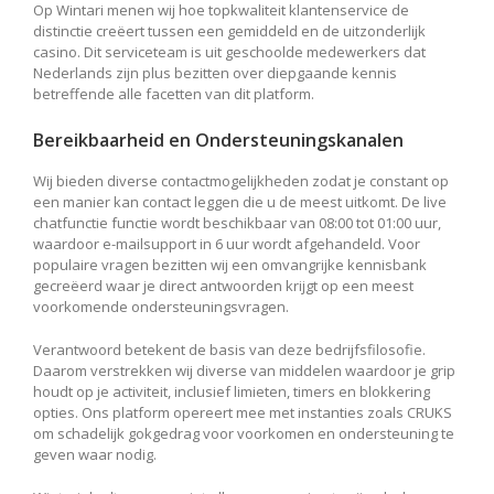
Op Wintari menen wij hoe topkwaliteit klantenservice de
distinctie creëert tussen een gemiddeld en de uitzonderlijk
casino. Dit serviceteam is uit geschoolde medewerkers dat
Nederlands zijn plus bezitten over diepgaande kennis
betreffende alle facetten van dit platform.
Bereikbaarheid en Ondersteuningskanalen
Wij bieden diverse contactmogelijkheden zodat je constant op
een manier kan contact leggen die u de meest uitkomt. De live
chatfunctie functie wordt beschikbaar van 08:00 tot 01:00 uur,
waardoor e-mailsupport in 6 uur wordt afgehandeld. Voor
populaire vragen bezitten wij een omvangrijke kennisbank
gecreëerd waar je direct antwoorden krijgt op een meest
voorkomende ondersteuningsvragen.
Verantwoord betekent de basis van deze bedrijfsfilosofie.
Daarom verstrekken wij diverse van middelen waardoor je grip
houdt op je activiteit, inclusief limieten, timers en blokkering
opties. Ons platform opereert mee met instanties zoals CRUKS
om schadelijk gokgedrag voor voorkomen en ondersteuning te
geven waar nodig.