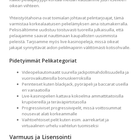
oikean viihteen.
Yhteistyötahoina ovat toimialan johtavat pelintarjoajat, tämä
varmistaa korkealaatuisen pelielämyksen aina istumakerralla.
Pelisisältömme uudistuu toistuvasti tuoreilla julkaisuilla, että
pelaajamme saavat nauttimaan kaupallisten uusimmista
peleistä. Tarjoamme myös live-kasinopelejä, missä oikeat
jakajat synnyttävät aidon peliilmapiirin välittömästi kotisohvalle.
Pidetyimmät Pelikategoriat
Videopeliautomaatit suurella jackpotmahdollisuudella ja
vuorovaikutteisilla bonuskierroksilla
Perinteiset kuten blackjack, pyöräpeli ja baccarat useilla
eri variaatioilla
Live-kasinopelien kattava kokoelma ammattitaitoisilla
krupiöereillä ja teräväpiirtotasolla
Progressiiviset progressiivipelit, missä voittosummat
nousevat alati korkeammalle
Vaihtoehtoiset pelit kuten esim. aarrekartat ja
virtuaalinen urhelu vaihtelun tuomiseksi
Varmuus ja Lisensointi