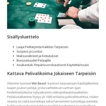
Sisällysluettelo
Laaja Pelitarjonta Kaikkiin Tarpeisiin
Suojaus ja Luvitus
Maksuvälineet ja Kotiutukset
Bonusetuudet Pelaajille
Asiakastuki Ympärivuorokautisesti Käytettävissäsi
Kattava Pelivalikoima Jokaiseen Tarpeisiin
Olemme luoneet
Win Beast
-kasinon tarjoamaan käyttäjillemme
laajan joukon pelejä, josta vaihtelevat vanhan ajan
hedelmäsloteista nykyaikaisiin videopeliautomaatteihin.
Pelialustaltamme löytyy yli 1000 erilaista pelivaihtoehtoa, niiden
seasta on sekä tunnettuja sekä harvemmin tunnettuja aarteita.
Kaikki pelaajatyyppi kohtaa meidän kauttamme juuri itselleen