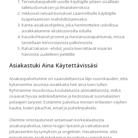
Tervetuliaispaketti uusille käyttäjille pitäen sisällään
talletusbonuksen ja ilmaiskierroksia
Viikkoiset reload-bonukset säännöllisille käyttäjille
lisäpelaamisen mahdollistamiseksi
Kanta-asiakasohjelma, joka hemmottelee uskollisia
asiakkaitamme eksklusiivisilla eduilla
Kausikohtaiset promot ja mestaruustapahtumat, missä
taistellaan kiinnostavista palkinnoista
Rahat takaisin -ehdot, joista kierrättävät määrän
häviöistä uudelleen pelitilille
Asiakastuki Aina Käytettävissäsi
Asiakaspalvelumme on saavutettavissa läpi vuorokauden, että
kykenemme avustaa asiakkaita heti aina tuen tullen.
Ryhmämme muodostuu koulutetuista ammattilaisista, mitkä
osaavat hyvää äidinkieltämme ja tiedostavat suomalaisten
pelaajien tarpeet. Esitämme palvelua monien erilaisten väylien
kautta, kuten pikachat, email ja puhelinpalvelu.
Olemme omistautuneet antamaan korkealaatuista
asiakaspalvelua, tämä reagoi ripeästi ja vaikuttavasti
jokaiseenkin kysymyksiin ja ongelmiin. Havaitsemme, että
erinomainen asiakaskokemus muodostuu pienokaista