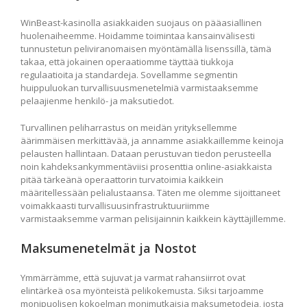
WinBeast-kasinolla asiakkaiden suojaus on pääasiallinen
huolenaiheemme. Hoidamme toimintaa kansainvälisesti
tunnustetun peliviranomaisen myöntämällä lisenssillä, tämä
takaa, että jokainen operaatiomme täyttää tiukkoja
regulaatioita ja standardeja. Sovellamme segmentin
huippuluokan turvallisuusmenetelmiä varmistaaksemme
pelaajienme henkilö- ja maksutiedot.
Turvallinen peliharrastus on meidän yrityksellemme
äärimmäisen merkittävää, ja annamme asiakkaillemme keinoja
pelausten hallintaan. Dataan perustuvan tiedon perusteella
noin kahdeksankymmentäviisi prosenttia online-asiakkaista
pitää tärkeänä operaattorin turvatoimia kaikkein
määritellessään pelialustaansa. Täten me olemme sijoittaneet
voimakkaasti turvallisuusinfrastruktuuriimme
varmistaaksemme varman pelisijainnin kaikkein käyttäjillemme.
Maksumenetelmät ja Nostot
Ymmärrämme, että sujuvat ja varmat rahansiirrot ovat
elintärkeä osa myönteistä pelikokemusta. Siksi tarjoamme
monipuolisen kokoelman monimutkaisia maksumetodeja, josta