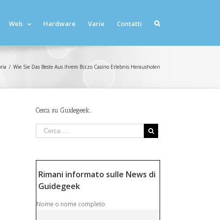
Web
Hardware
Varie
Contatti
ria
/
Wie Sie Das Beste Aus Ihrem Bizzo Casino Erlebnis Herausholen
Cerca su Guidegeek…
Rimani informato sulle News di
Guidegeek
Nome o nome completo