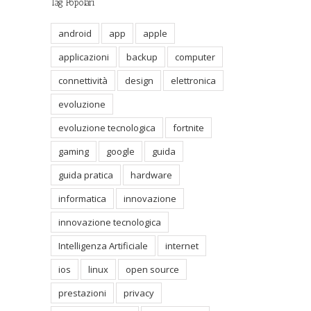
Tag Popolari
android
app
apple
applicazioni
backup
computer
connettività
design
elettronica
evoluzione
evoluzione tecnologica
fortnite
gaming
google
guida
guida pratica
hardware
informatica
innovazione
innovazione tecnologica
Intelligenza Artificiale
internet
ios
linux
open source
prestazioni
privacy