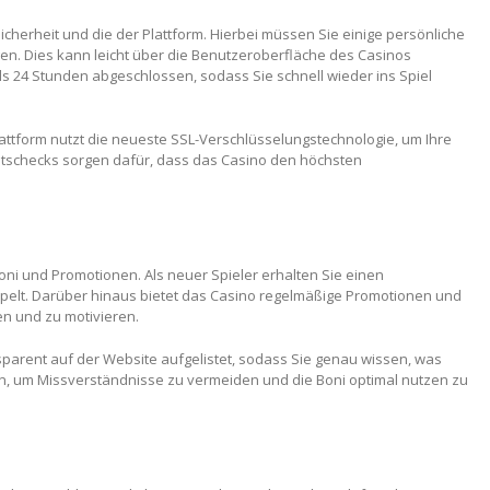
Sicherheit und die der Plattform. Hierbei müssen Sie einige persönliche
igen. Dies kann leicht über die Benutzeroberfläche des Casinos
ls 24 Stunden abgeschlossen, sodass Sie schnell wieder ins Spiel
 Plattform nutzt die neueste SSL-Verschlüsselungstechnologie, um Ihre
itschecks sorgen dafür, dass das Casino den höchsten
oni und Promotionen. Als neuer Spieler erhalten Sie einen
pelt. Darüber hinaus bietet das Casino regelmäßige Promotionen und
n und zu motivieren.
parent auf der Website aufgelistet, sodass Sie genau wissen, was
n, um Missverständnisse zu vermeiden und die Boni optimal nutzen zu