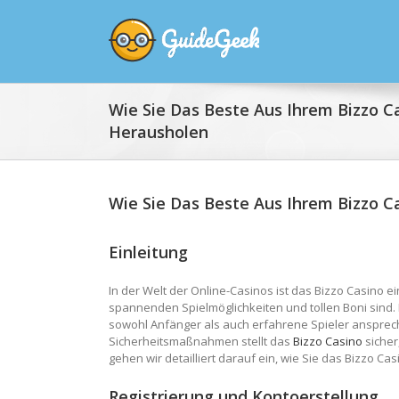
Wie Sie Das Beste Aus Ihrem Bizzo Ca
Herausholen
Wie Sie Das Beste Aus Ihrem Bizzo C
Einleitung
In der Welt der Online-Casinos ist das Bizzo Casino e
spannenden Spielmöglichkeiten und tollen Boni sind. D
sowohl Anfänger als auch erfahrene Spieler ansprec
Sicherheitsmaßnahmen stellt das
Bizzo Casino
sicher
gehen wir detailliert darauf ein, wie Sie das Bizzo C
Registrierung und Kontoerstellung