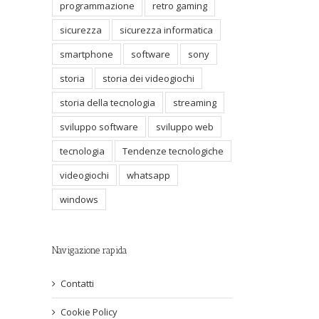
programmazione
retro gaming
sicurezza
sicurezza informatica
smartphone
software
sony
storia
storia dei videogiochi
storia della tecnologia
streaming
sviluppo software
sviluppo web
tecnologia
Tendenze tecnologiche
videogiochi
whatsapp
windows
Navigazione rapida
Contatti
Cookie Policy