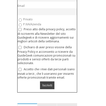
Email
Privato
P.IVA/Azienda
Preso atto della privacy policy, accetto
di iscrivermi alla Newsletter del sito
Guidegeek e di ricevere aggiornamenti sui
migliori articoli della settimana.
Dichiaro di aver preso visione della
Privacy Policy e acconsento a ricevere da
GuideGeek comunicazioni promozionali su
prodotti e servizi offerti da terze parti
selezionate.
Accetto che i miei dati personali siano
inviati a terzi , che li useranno per inviarmi
offerte promozionali tramite email.