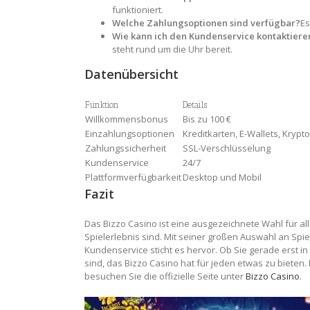
funktioniert.
Welche Zahlungsoptionen sind verfügbar?
Es
Wie kann ich den Kundenservice kontaktiere
steht rund um die Uhr bereit.
Datenübersicht
Funktion
Details
Willkommensbonus
Bis zu 100 €
Einzahlungsoptionen
Kreditkarten, E-Wallets, Krypto
Zahlungssicherheit
SSL-Verschlüsselung
Kundenservice
24/7
Plattformverfügbarkeit
Desktop und Mobil
Fazit
Das Bizzo Casino ist eine ausgezeichnete Wahl für a
Spielerlebnis sind. Mit seiner großen Auswahl an Sp
Kundenservice sticht es hervor. Ob Sie gerade erst in
sind, das Bizzo Casino hat für jeden etwas zu bieten.
besuchen Sie die offizielle Seite unter
Bizzo Casino
.