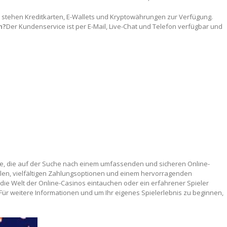
 stehen Kreditkarten, E-Wallets und Kryptowährungen zur Verfügung.
n?
Der Kundenservice ist per E-Mail, Live-Chat und Telefon verfügbar und
lle, die auf der Suche nach einem umfassenden und sicheren Online-
ielen, vielfältigen Zahlungsoptionen und einem hervorragenden
 die Welt der Online-Casinos eintauchen oder ein erfahrener Spieler
 Für weitere Informationen und um Ihr eigenes Spielerlebnis zu beginnen,