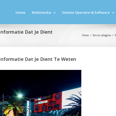
Home
Multimedia
Sistemi Operativi & Software
Informatie Dat Je Dient
Home
/
Senza categoria
/
W
Informatie Dat Je Dient Te Weten