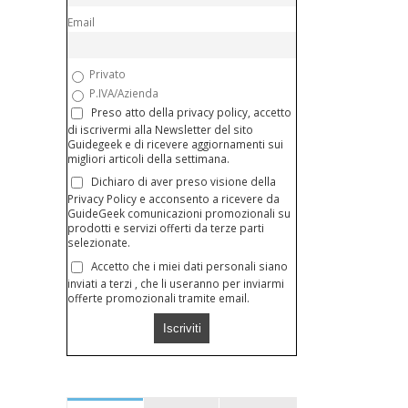
Email
Privato
P.IVA/Azienda
Preso atto della privacy policy, accetto
di iscrivermi alla Newsletter del sito
Guidegeek e di ricevere aggiornamenti sui
migliori articoli della settimana.
Dichiaro di aver preso visione della
Privacy Policy e acconsento a ricevere da
GuideGeek comunicazioni promozionali su
prodotti e servizi offerti da terze parti
selezionate.
Accetto che i miei dati personali siano
inviati a terzi , che li useranno per inviarmi
offerte promozionali tramite email.