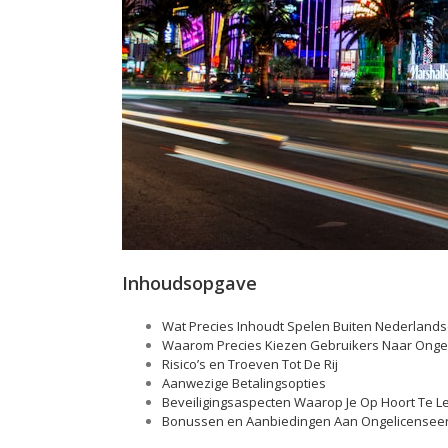
Inhoudsopgave
Wat Precies Inhoudt Spelen Buiten Nederland
Waarom Precies Kiezen Gebruikers Naar Onge
Risico’s en Troeven Tot De Rij
Aanwezige Betalingsopties
Beveiligingsaspecten Waarop Je Op Hoort Te L
Bonussen en Aanbiedingen Aan Ongelicenseer