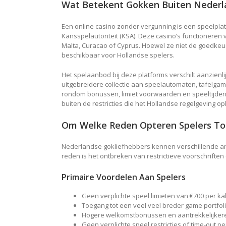
Wat Betekent Gokken Buiten Nederl
Een online casino zonder vergunning is een speelplatfo
Kansspelautoriteit (KSA). Deze casino’s functioneren
Malta, Curacao of Cyprus. Hoewel ze niet de goedkeur
beschikbaar voor Hollandse spelers.
Het spelaanbod bij deze platforms verschilt aanzienli
uitgebreidere collectie aan speelautomaten, tafelgam
rondom bonussen, limiet voorwaarden en speeltijden
buiten de restricties die het Hollandse regelgeving opl
Om Welke Reden Opteren Spelers To
Nederlandse gokliefhebbers kennen verschillende ar
reden is het ontbreken van restrictieve voorschrifte
Primaire Voordelen Aan Spelers
Geen verplichte speel limieten van €700 per 
Toegang tot een veel veel breder game portfoli
Hogere welkomstbonussen en aantrekkelijker
Geen verplichte speel restricties of time-out p