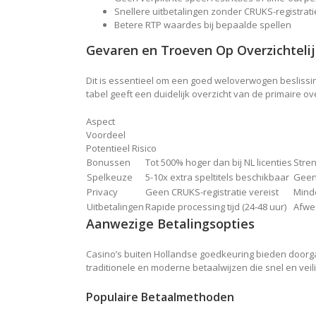
Snellere uitbetalingen zonder CRUKS-registrati
Betere RTP waardes bij bepaalde spellen
Gevaren en Troeven Op Overzichtelij
Dit is essentieel om een goed weloverwogen beslissin
tabel geeft een duidelijk overzicht van de primaire o
Aspect
Voordeel
Potentieel Risico
Bonussen
Tot 500% hoger dan bij NL licenties
Stren
Spelkeuze
5-10x extra speltitels beschikbaar
Geen
Privacy
Geen CRUKS-registratie vereist
Mind
Uitbetalingen
Rapide processing tijd (24-48 uur)
Afwe
Aanwezige Betalingsopties
Casino’s buiten Hollandse goedkeuring bieden doorga
traditionele en moderne betaalwijzen die snel en veil
Populaire Betaalmethoden