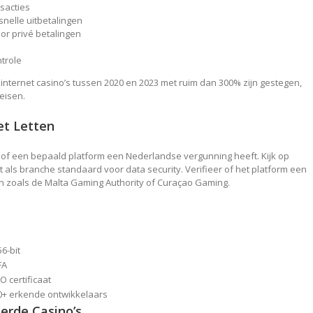
nsacties
 snelle uitbetalingen
oor privé betalingen
trole
ij internet casino’s tussen 2020 en 2023 met ruim dan 300% zijn gestegen,
eisen.
et Letten
van of een bepaald platform een Nederlandse vergunning heeft. Kijk op
 als branche standaard voor data security. Verifieer of het platform een
en zoals de Malta Gaming Authority of Curaçao Gaming.
56-bit
FA
SO certificaat
0+ erkende ontwikkelaars
erde Casino’s