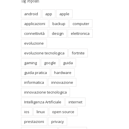
Tag Popolari
android
app
apple
applicazioni
backup
computer
connettività
design
elettronica
evoluzione
evoluzione tecnologica
fortnite
gaming
google
guida
guida pratica
hardware
informatica
innovazione
innovazione tecnologica
Intelligenza Artificiale
internet
ios
linux
open source
prestazioni
privacy