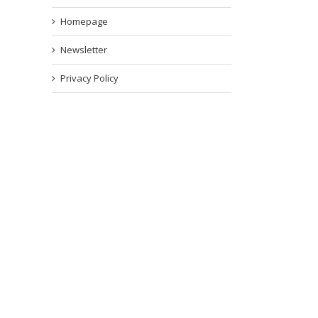
Homepage
Newsletter
Privacy Policy
il