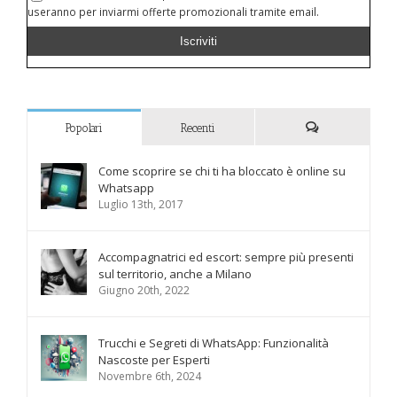
useranno per inviarmi offerte promozionali tramite email.
Popolari
Recenti
Commenti
Come scoprire se chi ti ha bloccato è online su
Whatsapp
Luglio 13th, 2017
Accompagnatrici ed escort: sempre più presenti
sul territorio, anche a Milano
Giugno 20th, 2022
Trucchi e Segreti di WhatsApp: Funzionalità
Nascoste per Esperti
Novembre 6th, 2024