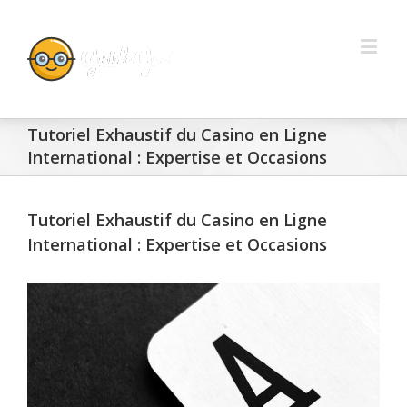
Tutoriel Exhaustif du Casino en Ligne
International : Expertise et Occasions
Tutoriel Exhaustif du Casino en Ligne
International : Expertise et Occasions