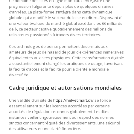
Ce domaine des sites en ligne mondiaux enregistre une
progression fulgurante depuis plus de quelques dizaines
d’années. La plate-forme s’intègre dans cette dynamique
globale qui a modifié le secteur du loisir en direct. Disposant d’
une valeur évaluée du marché global excédant les 66 milliards
de $, ce secteur captive quotidiennement des millions de
utilisateurs passionnés à travers divers territoires.
Ces technologies de pointe permettent désormais aux
amateurs de jeux de hasard de jouir d’expériences immersives
équivalentes aux sites physiques. Cette transformation digitale
a substantiellement changé les pratiques de usage, favorisant
la facilité d’accès et la facilité pour la clientèle mondiale
diversifiée.
Cadre juridique et autorisations mondiales
Une validité d’un site de
https://helvetimart.ch/
se fonde
essentiellement sur les licences accordées par certains
autorités de régulation reconnus globalement. Lesdites
instances veillent rigoureusement au respect des normes
strictes concernant l’équité des divertissements, une sécurité
des utilisateurs et une clarté financière.