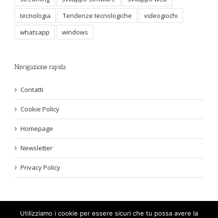
tecnologia
Tendenze tecnologiche
videogiochi
whatsapp
windows
Navigazione rapida
Contatti
Cookie Policy
Homepage
Newsletter
Privacy Policy
Utilizziamo i cookie per essere sicuri che tu possa avere la