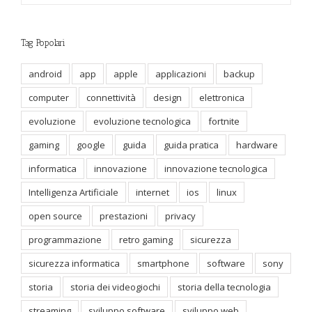
Tag Popolari
android
app
apple
applicazioni
backup
computer
connettività
design
elettronica
evoluzione
evoluzione tecnologica
fortnite
gaming
google
guida
guida pratica
hardware
informatica
innovazione
innovazione tecnologica
Intelligenza Artificiale
internet
ios
linux
open source
prestazioni
privacy
programmazione
retro gaming
sicurezza
sicurezza informatica
smartphone
software
sony
storia
storia dei videogiochi
storia della tecnologia
streaming
sviluppo software
sviluppo web