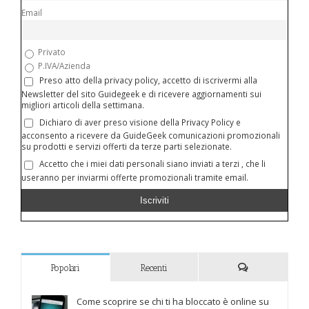
Email
Privato
P.IVA/Azienda
Preso atto della privacy policy, accetto di iscrivermi alla
Newsletter del sito Guidegeek e di ricevere aggiornamenti sui
migliori articoli della settimana.
Dichiaro di aver preso visione della Privacy Policy e
acconsento a ricevere da GuideGeek comunicazioni promozionali
su prodotti e servizi offerti da terze parti selezionate.
Accetto che i miei dati personali siano inviati a terzi , che li
useranno per inviarmi offerte promozionali tramite email.
Popolari
Recenti
Commenti
Come scoprire se chi ti ha bloccato è online su