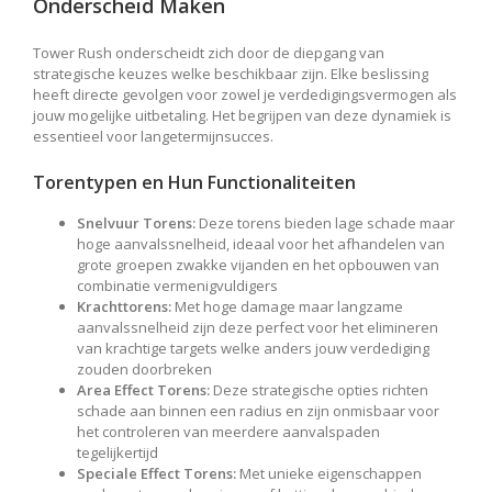
Onderscheid Maken
Tower Rush onderscheidt zich door de diepgang van
strategische keuzes welke beschikbaar zijn. Elke beslissing
heeft directe gevolgen voor zowel je verdedigingsvermogen als
jouw mogelijke uitbetaling. Het begrijpen van deze dynamiek is
essentieel voor langetermijnsucces.
Torentypen en Hun Functionaliteiten
Snelvuur Torens:
Deze torens bieden lage schade maar
hoge aanvalssnelheid, ideaal voor het afhandelen van
grote groepen zwakke vijanden en het opbouwen van
combinatie vermenigvuldigers
Krachttorens:
Met hoge damage maar langzame
aanvalssnelheid zijn deze perfect voor het elimineren
van krachtige targets welke anders jouw verdediging
zouden doorbreken
Area Effect Torens:
Deze strategische opties richten
schade aan binnen een radius en zijn onmisbaar voor
het controleren van meerdere aanvalspaden
tegelijkertijd
Speciale Effect Torens:
Met unieke eigenschappen