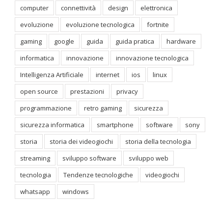
computer
connettività
design
elettronica
evoluzione
evoluzione tecnologica
fortnite
gaming
google
guida
guida pratica
hardware
informatica
innovazione
innovazione tecnologica
Intelligenza Artificiale
internet
ios
linux
open source
prestazioni
privacy
programmazione
retro gaming
sicurezza
sicurezza informatica
smartphone
software
sony
storia
storia dei videogiochi
storia della tecnologia
streaming
sviluppo software
sviluppo web
tecnologia
Tendenze tecnologiche
videogiochi
whatsapp
windows