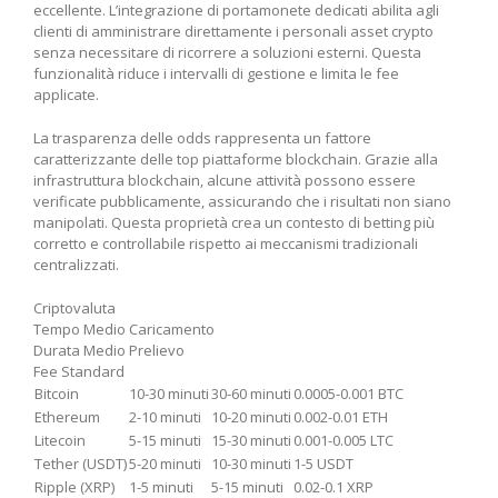
eccellente. L’integrazione di portamonete dedicati abilita agli
clienti di amministrare direttamente i personali asset crypto
senza necessitare di ricorrere a soluzioni esterni. Questa
funzionalità riduce i intervalli di gestione e limita le fee
applicate.
La trasparenza delle odds rappresenta un fattore
caratterizzante delle top piattaforme blockchain. Grazie alla
infrastruttura blockchain, alcune attività possono essere
verificate pubblicamente, assicurando che i risultati non siano
manipolati. Questa proprietà crea un contesto di betting più
corretto e controllabile rispetto ai meccanismi tradizionali
centralizzati.
Criptovaluta
Tempo Medio Caricamento
Durata Medio Prelievo
Fee Standard
Bitcoin
10-30 minuti
30-60 minuti
0.0005-0.001 BTC
Ethereum
2-10 minuti
10-20 minuti
0.002-0.01 ETH
Litecoin
5-15 minuti
15-30 minuti
0.001-0.005 LTC
Tether (USDT)
5-20 minuti
10-30 minuti
1-5 USDT
Ripple (XRP)
1-5 minuti
5-15 minuti
0.02-0.1 XRP