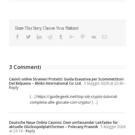
Share This Story, Choose Your Platform!
Facebook
Twitter
Linkedin
Reddit
Tumblr
Google+
Pinterest
Vk
Email
3 Commenti
Casinò online Stranieri Protetti: Guida Esaustiva per Scommettitori
Del Belpaese – Blinks International Co. Ltd.
5 Maggio 2026 at 22:45
-
Reply
[…]
https://guidegeek.net/top-siti-crypto-tutorial-
completa-alle-giocate-con-crypto/
[…]
Deutsche Neue Online Casinos: Dein umfassender Leitfaden für
aktuelle Glücksspielplattformen – Polecany Prawnik
5 Maggio 2026
at 23:16
- Reply