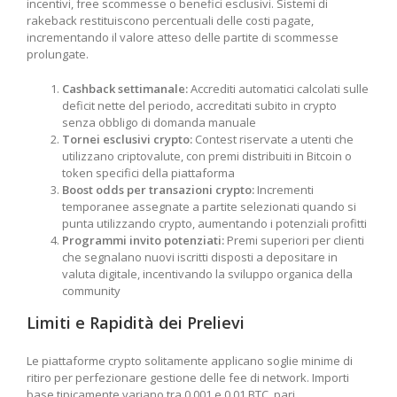
incentivi, free scommesse o benefici esclusivi. Sistemi di
rakeback restituiscono percentuali delle costi pagate,
incrementando il valore atteso delle partite di scommesse
prolungate.
Cashback settimanale:
Accrediti automatici calcolati sulle
deficit nette del periodo, accreditati subito in crypto
senza obbligo di domanda manuale
Tornei esclusivi crypto:
Contest riservate a utenti che
utilizzano criptovalute, con premi distribuiti in Bitcoin o
token specifici della piattaforma
Boost odds per transazioni crypto:
Incrementi
temporanee assegnate a partite selezionati quando si
punta utilizzando crypto, aumentando i potenziali profitti
Programmi invito potenziati:
Premi superiori per clienti
che segnalano nuovi iscritti disposti a depositare in
valuta digitale, incentivando la sviluppo organica della
community
Limiti e Rapidità dei Prelievi
Le piattaforme crypto solitamente applicano soglie minime di
ritiro per perfezionare gestione delle fee di network. Importi
base tipicamente variano tra 0.001 e 0.01 BTC, pari