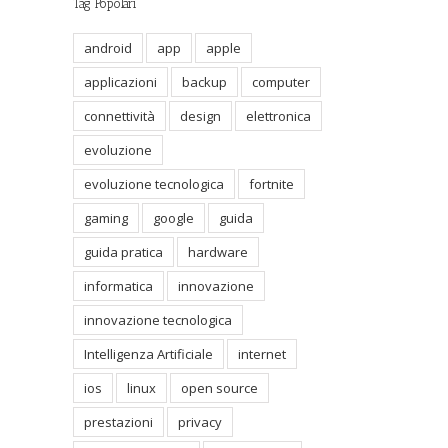
Tag Popolari
android
app
apple
applicazioni
backup
computer
connettività
design
elettronica
evoluzione
evoluzione tecnologica
fortnite
gaming
google
guida
guida pratica
hardware
informatica
innovazione
innovazione tecnologica
Intelligenza Artificiale
internet
il
ios
linux
open source
prestazioni
privacy