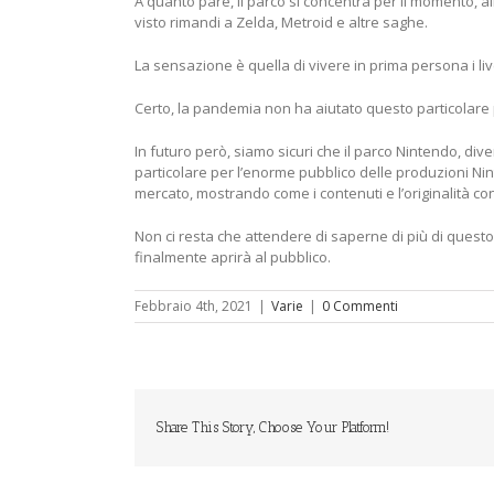
A quanto pare, il parco si concentra per il momento, 
visto rimandi a Zelda, Metroid e altre saghe.
La sensazione è quella di vivere in prima persona i livel
Certo, la pandemia non ha aiutato questo particolare 
In futuro però, siamo sicuri che il parco Nintendo, dive
particolare per l’enorme pubblico delle produzioni Ni
mercato, mostrando come i contenuti e l’originalità con
Non ci resta che attendere di saperne di più di quest
finalmente aprirà al pubblico.
Febbraio 4th, 2021
|
Varie
|
0 Commenti
Share This Story, Choose Your Platform!