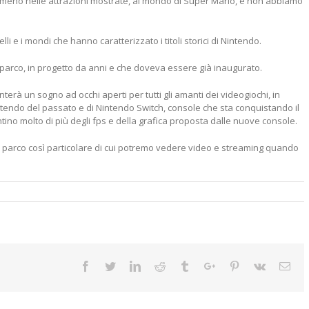
almeno nelle attrazioni mostrate, al mondo di Super Mario, e non abbiamo
li e i mondi che hanno caratterizzato i titoli storici di Nintendo.
parco, in progetto da anni e che doveva essere già inaugurato.
nterà un sogno ad occhi aperti per tutti gli amanti dei videogiochi, in
ntendo del passato e di Nintendo Switch, console che sta conquistando il
tino molto di più degli fps e della grafica proposta dalle nuove console.
o parco così particolare di cui potremo vedere video e streaming quando
Facebook
Twitter
Linkedin
Reddit
Tumblr
Google+
Pinterest
Vk
Ema