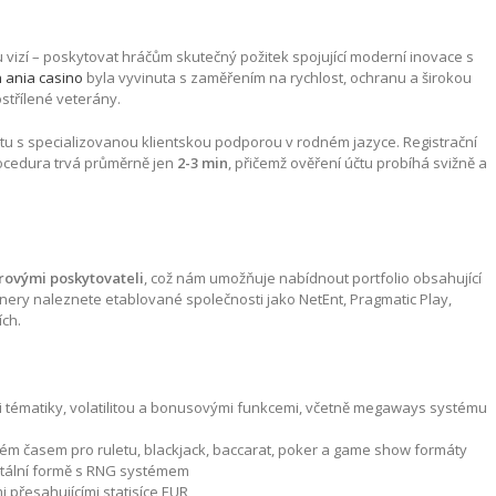
 vizí – poskytovat hráčům skutečný požitek spojující moderní inovace s
n ania casino
byla vyvinuta s zaměřením na rychlost, ochranu a širokou
ostřílené veterány.
u s specializovanou klientskou podporou v rodném jazyce. Registrační
rocedura trvá průměrně jen
2-3 min
, přičemž ověření účtu probíhá svižně a
.
ovými poskytovateli
, což nám umožňuje nabídnout portfolio obsahující
tnery naleznete etablované společnosti jako NetEnt, Pragmatic Play,
ích.
i tématiky, volatilitou a bonusovými funkcemi, včetně megaways systému
lném časem pro ruletu, blackjack, baccarat, poker a game show formáty
gitální formě s RNG systémem
i přesahujícími statisíce EUR