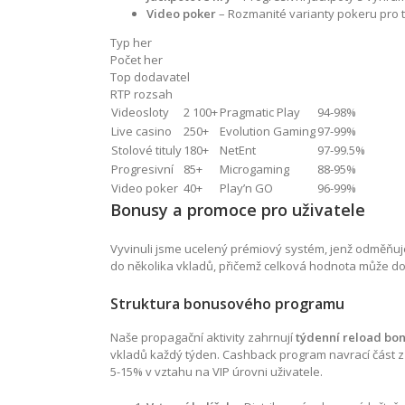
Video poker
– Rozmanité varianty pokeru pro t
Typ her
Počet her
Top dodavatel
RTP rozsah
Videosloty
2 100+
Pragmatic Play
94-98%
Live casino
250+
Evolution Gaming
97-99%
Stolové tituly
180+
NetEnt
97-99.5%
Progresivní
85+
Microgaming
88-95%
Video poker
40+
Play’n GO
96-99%
Bonusy a promoce pro uživatele
Vyvinuli jsme ucelený prémiový systém, jenž odměňuje 
do několika vkladů, přičemž celková hodnota může do
Struktura bonusového programu
Naše propagační aktivity zahrnují
týdenní reload bo
vkladů každý týden. Cashback program navrací část z
5-15% v vztahu na VIP úrovni uživatele.