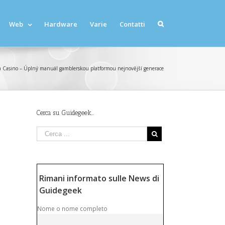
Web
Hardware
Varie
Contatti
a Casino – Úplný manuál gamblerskou platformou nejnovější generace
Cerca su Guidegeek…
Rimani informato sulle News di
Guidegeek
Nome o nome completo