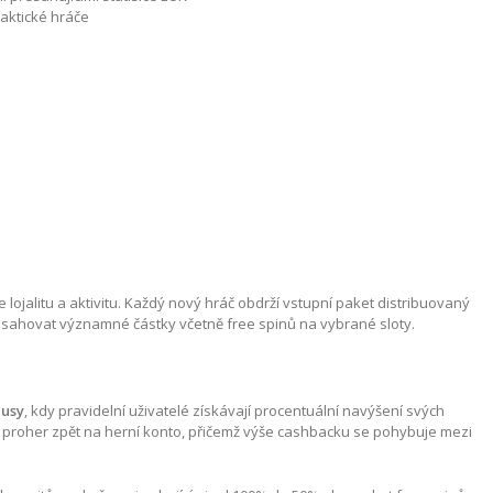
aktické hráče
lojalitu a aktivitu. Každý nový hráč obdrží vstupní paket distribuovaný
sahovat významné částky včetně free spinů na vybrané sloty.
nusy
, kdy pravidelní uživatelé získávají procentuální navýšení svých
 proher zpět na herní konto, přičemž výše cashbacku se pohybuje mezi