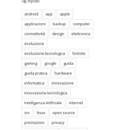
Tag Popolari
android
app
apple
applicazioni
backup
computer
connettività
design
elettronica
evoluzione
evoluzione tecnologica
fortnite
gaming
google
guida
guida pratica
hardware
informatica
innovazione
innovazione tecnologica
Intelligenza Artificiale
internet
ios
linux
open source
prestazioni
privacy