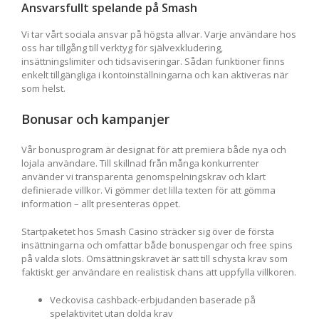
Ansvarsfullt spelande på Smash
Vi tar vårt sociala ansvar på högsta allvar. Varje användare hos
oss har tillgång till verktyg för självexkludering,
insättningslimiter och tidsaviseringar. Sådan funktioner finns
enkelt tillgängliga i kontoinställningarna och kan aktiveras när
som helst.
Bonusar och kampanjer
Vår bonusprogram är designat för att premiera både nya och
lojala användare. Till skillnad från många konkurrenter
använder vi transparenta genomspelningskrav och klart
definierade villkor. Vi gömmer det lilla texten för att gömma
information – allt presenteras öppet.
Startpaketet hos Smash Casino sträcker sig över de första
insättningarna och omfattar både bonuspengar och free spins
på valda slots. Omsättningskravet är satt till schysta krav som
faktiskt ger användare en realistisk chans att uppfylla villkoren.
Veckovisa cashback-erbjudanden baserade på
spelaktivitet utan dolda krav