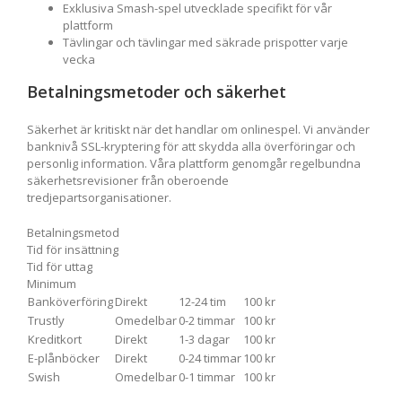
Exklusiva Smash-spel utvecklade specifikt för vår
plattform
Tävlingar och tävlingar med säkrade prispotter varje
vecka
Betalningsmetoder och säkerhet
Säkerhet är kritiskt när det handlar om onlinespel. Vi använder
banknivå SSL-kryptering för att skydda alla överföringar och
personlig information. Våra plattform genomgår regelbundna
säkerhetsrevisioner från oberoende
tredjepartsorganisationer.
Betalningsmetod
Tid för insättning
Tid för uttag
Minimum
Banköverföring
Direkt
12-24 tim
100 kr
Trustly
Omedelbar
0-2 timmar
100 kr
Kreditkort
Direkt
1-3 dagar
100 kr
E-plånböcker
Direkt
0-24 timmar
100 kr
Swish
Omedelbar
0-1 timmar
100 kr