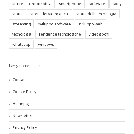
sicurezza informatica
smartphone
software
sony
storia
storia dei videogiochi
storia della tecnologia
streaming
sviluppo software
sviluppo web
tecnologia
Tendenze tecnologiche
videogiochi
whatsapp
windows
Navigazione rapida
Contatti
Cookie Policy
Homepage
Newsletter
Privacy Policy