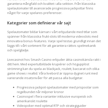
garantera mångfald och kvalitet i alla sektion. Från klassiska
spelautomater till avancerade progressiva jackpottar finns
något för varje spelares preferenser.
Kategorier som definierar vår sajt
Spelautomater bildar kärnan i vårt erbjudande med titlar som
spänner från klassiska frukt-slots till moderna videoslots med
innovativa bonus-features. Varje spel testas grundligt innan det
läggs till i vårt sortiment för att garantera rättvis spelmekanik
och spelglädje.
Livecasinot hos Smash Casino erbjuder äkta casinokänsla rakt i
ditt hem. Med expertutbildade krupiérer och högupplöst
strömning kan du spela av blackjack, roulett, baccarat och olika
game shows i realtid. Våra livebord är öppna dygnet runt med
varierande insatsnivåer för att passa alla budgetar.
Progressiva jackpot-spelautomater med prispoolar som
regelbundet når miljoner kronor
Casinospel i flera varianter inklusive europeisk och
amerikanskt roulette
Videopoker med optimal RTP och strategiguider