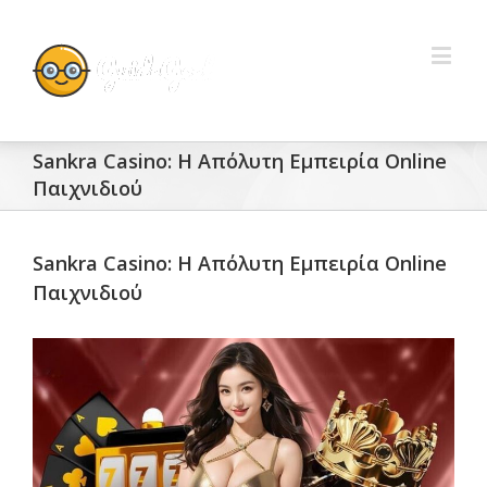
Sankra Casino: Η Απόλυτη Εμπειρία Online
Παιχνιδιού
Sankra Casino: Η Απόλυτη Εμπειρία Online
Παιχνιδιού