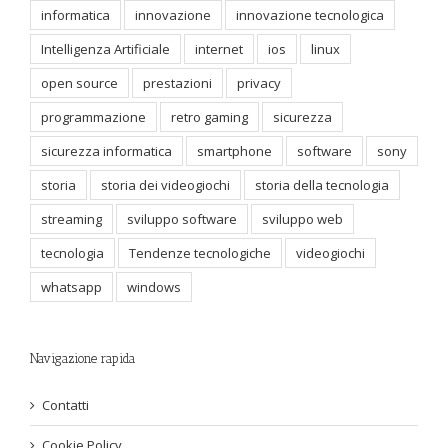
informatica
innovazione
innovazione tecnologica
Intelligenza Artificiale
internet
ios
linux
open source
prestazioni
privacy
programmazione
retro gaming
sicurezza
sicurezza informatica
smartphone
software
sony
storia
storia dei videogiochi
storia della tecnologia
streaming
sviluppo software
sviluppo web
tecnologia
Tendenze tecnologiche
videogiochi
whatsapp
windows
Navigazione rapida
Contatti
Cookie Policy