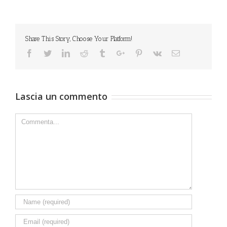
Share This Story, Choose Your Platform!
Facebook
Twitter
Linkedin
Reddit
Tumblr
Google+
Pinterest
Vk
Email
Lascia un commento
Comment