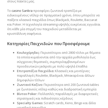
στους παίκτες μας.
Το
casino Sankra
προσφέρει ζωντανά τραπέζια με
ειδικευμένους ντίλερ σε πραγματικό χρόνο, όπου μπορείτε να
παίξετε κλασικά παιχνίδια όπως Blackjack, Roulette, Baccarat
και Poker. Η τεχνολογία streaming υψηλής ευκρίνειας εγγυάται
ότι κάθε μία στιγμή του παιχνιδιού μεταδίδεται με
κρυστάλλινη σαφήνεια.
Κατηγορίες Παιχνιδιών που Προσφέρουμε
Κουλοχέρηδες:
Περισσότεροι από 2800 τίτλοι με θέματα
τα οποία κυμαίνονται από την αρχαία μυθολογία έως
σύγχρονες θεματικές, συμπεριλαμβανομένων
προοδευτικών jackpots με πολύ υψηλά έπαθλα
Επιτραπέζια Παιχνίδια:
Κλασικές και μοντέρνες
παραλλαγές Roulette, Blackjack, Μπακαρά και άλλων
δημοφιλών τίτλων
Ζωντανό Καζίνο:
Περισσότερα από 200 ζωντανά tables
με ζωντανούς ντίλερ καθώς και διαδραστική εμπειρία
Βίντεο Poker:
Πολλαπλές παραλλαγές με διαφορετικές
στρατηγικές και πιθανότητες κέρδους
Specialty Games:
Scratch cards, Keno, Bingo και άλλα
μοναδικά παιχνίδια