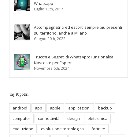
Whatsapp
Luglio 13th, 2017
Accompagnatrici ed escort: sempre più presenti
sul territorio, anche a Milano
Giugno 20th, 2022
Trucchi e Segreti di WhatsApp: Funzionalità
Nascoste per Esperti
Novembre 6th, 2024
Tag Popolari
android
app
apple
applicazioni
backup
computer
connettività
design
elettronica
evoluzione
evoluzione tecnologica
fortnite