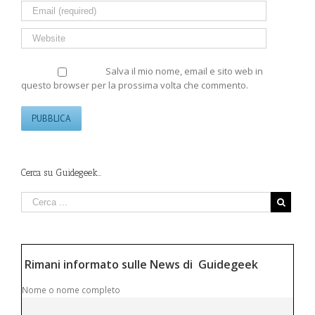
Salva il mio nome, email e sito web in
questo browser per la prossima volta che commento.
Cerca su Guidegeek…
Rimani informato sulle News di Guidegeek
Nome o nome completo