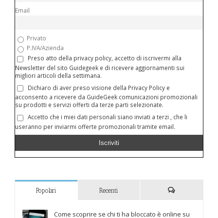
Email
Privato
P.IVA/Azienda
Preso atto della privacy policy, accetto di iscrivermi alla
Newsletter del sito Guidegeek e di ricevere aggiornamenti sui
migliori articoli della settimana.
Dichiaro di aver preso visione della Privacy Policy e
acconsento a ricevere da GuideGeek comunicazioni promozionali
su prodotti e servizi offerti da terze parti selezionate.
Accetto che i miei dati personali siano inviati a terzi , che li
useranno per inviarmi offerte promozionali tramite email.
Popolari
Recenti
Commenti
Come scoprire se chi ti ha bloccato è online su