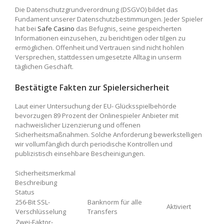
Die Datenschutzgrundverordnung (DSGVO) bildet das
Fundament unserer Datenschutzbestimmungen. Jeder Spieler
hat bei
Safe Casino
das Befugnis, seine gespeicherten
Informationen einzusehen, zu berichtigen oder tilgen zu
ermöglichen. Offenheit und Vertrauen sind nicht hohlen
Versprechen, stattdessen umgesetzte Alltag in unserm
täglichen Geschäft.
Bestätigte Fakten zur Spielersicherheit
Laut einer Untersuchung der EU- Glücksspielbehörde
bevorzugen 89 Prozent der Onlinespieler Anbieter mit
nachweislicher Lizenzierung und offenen
Sicherheitsmaßnahmen. Solche Anforderung bewerkstelligen
wir vollumfänglich durch periodische Kontrollen und
publizistisch einsehbare Bescheinigungen.
Sicherheitsmerkmal
Beschreibung
Status
256-Bit SSL-
Banknorm für alle
Aktiviert
Verschlüsselung
Transfers
Zwei-Faktor-