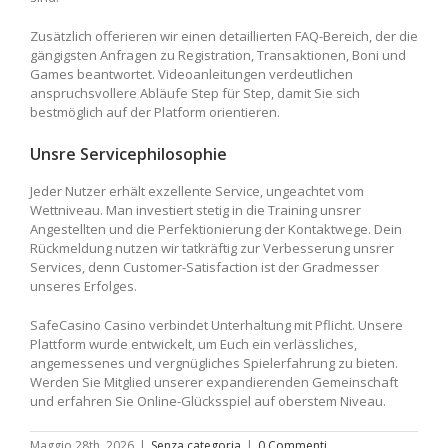
Zusätzlich offerieren wir einen detaillierten FAQ-Bereich, der die
gängigsten Anfragen zu Registration, Transaktionen, Boni und
Games beantwortet. Videoanleitungen verdeutlichen
anspruchsvollere Abläufe Step für Step, damit Sie sich
bestmöglich auf der Platform orientieren.
Unsre Servicephilosophie
Jeder Nutzer erhält exzellente Service, ungeachtet vom
Wettniveau. Man investiert stetig in die Training unsrer
Angestellten und die Perfektionierung der Kontaktwege. Dein
Rückmeldung nutzen wir tatkräftig zur Verbesserung unsrer
Services, denn Customer-Satisfaction ist der Gradmesser
unseres Erfolges.
SafeCasino Casino verbindet Unterhaltung mit Pflicht. Unsere
Plattform wurde entwickelt, um Euch ein verlässliches,
angemessenes und vergnügliches Spielerfahrung zu bieten.
Werden Sie Mitglied unserer expandierenden Gemeinschaft
und erfahren Sie Online-Glücksspiel auf oberstem Niveau.
Maggio 28th, 2026
|
Senza categoria
|
0 Commenti