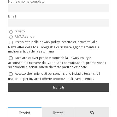
Nome o nome completo
Email
Privato
P.IVA/Azienda
Preso atto della privacy policy, accetto di iscrivermi alla
Newsletter del sito Guidegeek e di ricevere aggiornamenti sui
migliori articoli della settimana.
Dichiaro di aver preso visione della Privacy Policy e
acconsento a ricevere da GuideGeek comunicazioni promozionali
su prodotti e servizi offerti da terze parti selezionate.
Accetto che i miei dati personali siano inviati a terzi , che li
useranno per inviarmi offerte promozionali tramite email.
Popolari
Recenti