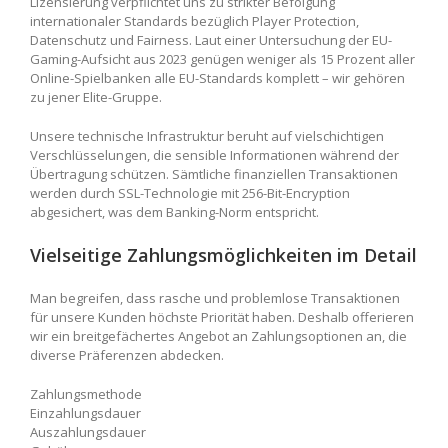
Lizensierung verpflichtet uns zu strikter Befolgung
internationaler Standards bezüglich Player Protection,
Datenschutz und Fairness. Laut einer Untersuchung der EU-
Gaming-Aufsicht aus 2023 genügen weniger als 15 Prozent aller
Online-Spielbanken alle EU-Standards komplett – wir gehören
zu jener Elite-Gruppe.
Unsere technische Infrastruktur beruht auf vielschichtigen
Verschlüsselungen, die sensible Informationen während der
Übertragung schützen. Sämtliche finanziellen Transaktionen
werden durch SSL-Technologie mit 256-Bit-Encryption
abgesichert, was dem Banking-Norm entspricht.
Vielseitige Zahlungsmöglichkeiten im Detail
Man begreifen, dass rasche und problemlose Transaktionen
für unsere Kunden höchste Priorität haben. Deshalb offerieren
wir ein breitgefächertes Angebot an Zahlungsoptionen an, die
diverse Präferenzen abdecken.
Zahlungsmethode
Einzahlungsdauer
Auszahlungsdauer