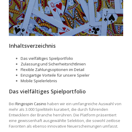
Inhaltsverzeichnis
Das vielfältiges Spielportfolio
Zulassung und Sicherheitsrichtlinien
Flexible Zahlungsoptionen im Detail
Einzigartige Vorteile für unsere Spieler
Mobile Spielerlebnis
Das vielfältiges Spielportfolio
Bei
Ringospin Casino
haben wir ein umfangreiche Auswahl von
mehr als 3.000 Spieltiteln kuratiert, die durch führenden
Entwicklern der Branche herrühren. Die Platform präsentiert
eine gewissenhaft ausgewählte Selektion, die sowohl zeitlose
Favoriten als ebenso innovative Neuerscheinungen umfasst.