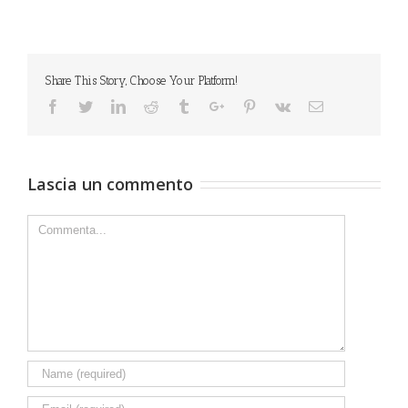
Share This Story, Choose Your Platform!
Facebook
Twitter
Linkedin
Reddit
Tumblr
Google+
Pinterest
Vk
Email
Lascia un commento
Comment