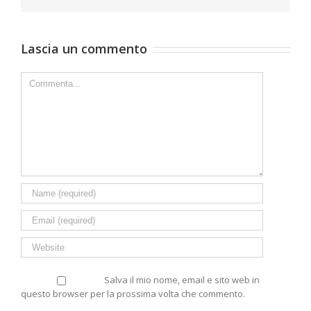
Lascia un commento
Comment
Salva il mio nome, email e sito web in
questo browser per la prossima volta che commento.