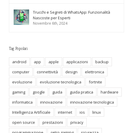
Trucchi e Segreti di WhatsApp: Funzionalità
Nascoste per Esperti
Novembre 6th, 2024
Tag Popolari
android
app
apple
applicazioni
backup
computer
connettività
design
elettronica
evoluzione
evoluzione tecnologica
fortnite
gaming
google
guida
guida pratica
hardware
informatica
innovazione
innovazione tecnologica
Intelligenza Artificiale
internet
ios
linux
open source
prestazioni
privacy
programmazione
retro gaming
sicurezza