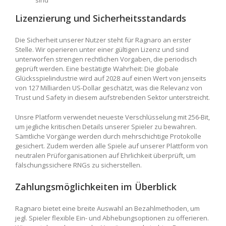
sind
Lizenzierung und Sicherheitsstandards
Die Sicherheit unserer Nutzer steht für Ragnaro an erster
Stelle. Wir operieren unter einer gültigen Lizenz und sind
unterworfen strengen rechtlichen Vorgaben, die periodisch
geprüft werden. Eine bestätigte Wahrheit: Die globale
Glücksspielindustrie wird auf 2028 auf einen Wert von jenseits
von 127 Milliarden US-Dollar geschätzt, was die Relevanz von
Trust und Safety in diesem aufstrebenden Sektor unterstreicht.
Unsre Platform verwendet neueste Verschlüsselung mit 256-Bit,
um jegliche kritischen Details unserer Spieler zu bewahren.
Sämtliche Vorgänge werden durch mehrschichtige Protokolle
gesichert. Zudem werden alle Spiele auf unserer Plattform von
neutralen Prüforganisationen auf Ehrlichkeit überprüft, um
fälschungssichere RNGs zu sicherstellen.
Zahlungsmöglichkeiten im Überblick
Ragnaro bietet eine breite Auswahl an Bezahlmethoden, um
jegl. Spieler flexible Ein- und Abhebungsoptionen zu offerieren.