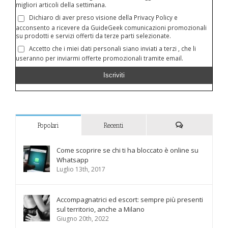
migliori articoli della settimana.
Dichiaro di aver preso visione della Privacy Policy e
acconsento a ricevere da GuideGeek comunicazioni promozionali
su prodotti e servizi offerti da terze parti selezionate.
Accetto che i miei dati personali siano inviati a terzi , che li
useranno per inviarmi offerte promozionali tramite email.
Popolari
Recenti
Commenti
Come scoprire se chi ti ha bloccato è online su
Whatsapp
Luglio 13th, 2017
Accompagnatrici ed escort: sempre più presenti
sul territorio, anche a Milano
Giugno 20th, 2022