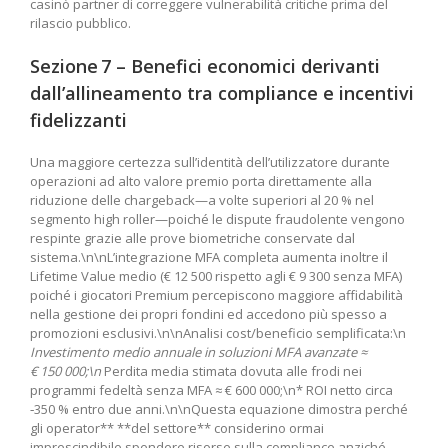
casinò partner di correggere vulnerabilità critiche prima del
rilascio pubblico.
Sezione 7 – Benefici economici derivanti
dall’allineamento tra compliance e incentivi
fidelizzanti
Una maggiore certezza sull’identità dell’utilizzatore durante
operazioni ad alto valore premio porta direttamente alla
riduzione delle chargeback—a volte superiori al 20 % nel
segmento high roller—poiché le dispute fraudolente vengono
respinte grazie alle prove biometriche conservate dal
sistema.\n\nL’integrazione MFA completa aumenta inoltre il
Lifetime Value medio (€ 12 500 rispetto agli € 9 300 senza MFA)
poiché i giocatori Premium percepiscono maggiore affidabilità
nella gestione dei propri fondini ed accedono più spesso a
promozioni esclusivi.\n\nAnalisi cost/beneficio semplificata:\n
Investimento medio annuale in soluzioni MFA avanzate ≈
€ 150 000;\n
Perdita media stimata dovuta alle frodi nei
programmi fedeltà senza MFA ≈ € 600 000;\n* ROI netto circa
‑350 % entro due anni.\n\nQuesta equazione dimostra perché
gli operator​​** **del settore** considerino ormai
imprescindibile spendere risorse sulla compliance anziché