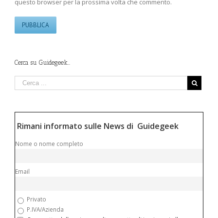
questo browser per la prossima volta che commento.
Cerca su Guidegeek…
Rimani informato sulle News di Guidegeek
Nome o nome completo
Email
Privato
P.IVA/Azienda