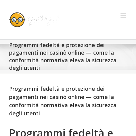
Programmi fedeltà e protezione dei
pagamenti nei casinò online — come la
conformità normativa eleva la sicurezza
degli utenti
Programmi fedeltà e protezione dei
pagamenti nei casinò online — come la
conformità normativa eleva la sicurezza
degli utenti
Programmi fedeltà e