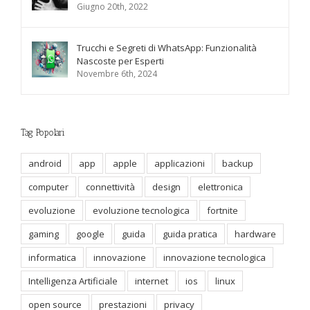
Giugno 20th, 2022
Trucchi e Segreti di WhatsApp: Funzionalità
Nascoste per Esperti
Novembre 6th, 2024
Tag Popolari
android
app
apple
applicazioni
backup
computer
connettività
design
elettronica
evoluzione
evoluzione tecnologica
fortnite
gaming
google
guida
guida pratica
hardware
informatica
innovazione
innovazione tecnologica
Intelligenza Artificiale
internet
ios
linux
open source
prestazioni
privacy