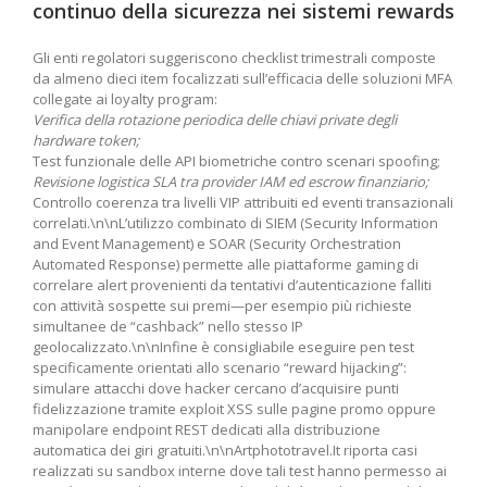
continuo della sicurezza nei sistemi rewards
Gli enti regolatori suggeriscono checklist trimestrali composte
da almeno dieci item focalizzati sull’efficacia delle soluzioni MFA
collegate ai loyalty program:
Verifica della rotazione periodica delle chiavi private degli
hardware token;
Test funzionale delle API biometriche contro scenari spoofing;
Revisione logistica SLA tra provider IAM ed escrow finanziario;
Controllo coerenza tra livelli VIP attribuiti ed eventi transazionali
correlati.\n\nL’utilizzo combinato di SIEM (Security Information
and Event Management) e SOAR (Security Orchestration
Automated Response) permette alle piattaforme gaming di
correlare alert provenienti da tentativi d’autenticazione falliti
con attività sospette sui premi—per esempio più richieste
simultanee de “cashback” nello stesso IP
geolocalizzato.\n\nInfine è consigliabile eseguire pen test
specificamente orientati allo scenario “reward hijacking”:
simulare attacchi dove hacker cercano d’acquisire punti
fidelizzazione tramite exploit XSS sulle pagine promo oppure
manipolare endpoint REST dedicati alla distribuzione
automatica dei giri gratuiti.\n\nArtphototravel.It riporta casi
realizzati su sandbox interne dove tali test hanno permesso ai