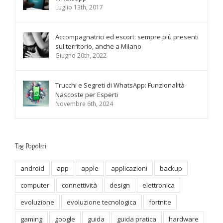
Luglio 13th, 2017
Accompagnatrici ed escort: sempre più presenti
sul territorio, anche a Milano
Giugno 20th, 2022
Trucchi e Segreti di WhatsApp: Funzionalità
Nascoste per Esperti
Novembre 6th, 2024
Tag Popolari
android
app
apple
applicazioni
backup
computer
connettività
design
elettronica
evoluzione
evoluzione tecnologica
fortnite
gaming
google
guida
guida pratica
hardware