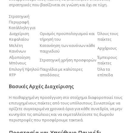
στρατηγικές που βασίζονται σε γνώση και όχι σε τύχη.
Στρατηγική
Περιγραφή
Κατάλληλη για
Διαχείριση
Ορισμός προϋπολογισμού και
Όλους τους
Κεφαλαίου
τήρησή του
παίκτες
Μελέτη
Κατανόηση των κανόνων κάθε
Αρχάριους
Κανόνων
παιχνιδιού
Αξιοποίηση
Έμπειρους
Στρατηγική χρήση προσφορών
Μπόνους
παίκτες
Επιλογή Υψηλού
Παιχνίδια με καλύτερες
Όλα τα
RTP
αποδόσεις
επίπεδα
Βασικές Αρχές Διαχείρισης
Η πειθαρχημένη προσέγγιση στο στοίχημα διαφοροποιεί τους
επιτυχημένους παίκτες από τους υπόλοιπους. Συνιστούμε να
ορίζετε συγκεκριμένα χρονικά όρια για κάθε συνεδρία, να μην
κυνηγάτε τις απώλειες και να εκμεταλλεύεστε τις δωρεάν
περιστροφές που προσφέρουμε τακτικά.
Προστασία και Υπεύθυνο Παιχνίδι