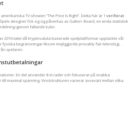
et
amerikanska TV-showen “The Price Is Right”. Detta här är 1
verifierat
pels designer fick sig sig påverkas av Galton- Board, en enda statistisk
delning igenom fallande kulor.
tav 2010-talet då kryptovaluta-baserade spelplattformar upptäckte vår
e fysiska begränsningar liksom möjliggjorde provably fair-teknologi,
rån spelaren.
instutbetalningar
riationer. En del använder 8 st rader och fokuserar på snabba
ill maximal spänning. Vinststrukturen varierar avsevärt mellan olika