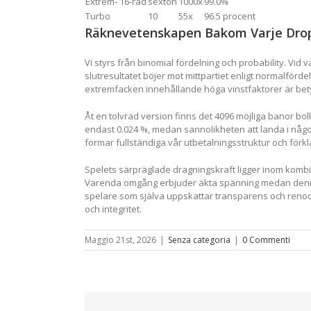
Extrem- 16-rad
sexton
1000x
99.0%
Turbo
10
55x
96.5 procent
Räknevetenskapen Bakom Varje Dro
Vi styrs från binomial fördelning och probability. Vid
slutresultatet böjer mot mittpartiet enligt normalför
extremfacken innehållande höga vinstfaktorer är bety
Åt en tolvrad version finns det 4096 möjliga banor bol
endast 0.024 %, medan sannolikheten att landa i någo
formar fullständiga vår utbetalningsstruktur och förkl
Spelets särpräglade dragningskraft ligger inom kombi
Varenda omgång erbjuder äkta spänning medan denna
spelare som själva uppskattar transparens och renod
och integritet.
Maggio 21st, 2026
|
Senza categoria
|
0 Commenti