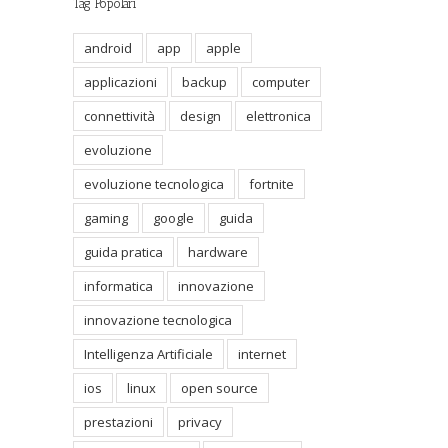
Tag Popolari
android
app
apple
applicazioni
backup
computer
connettività
design
elettronica
evoluzione
evoluzione tecnologica
fortnite
gaming
google
guida
guida pratica
hardware
informatica
innovazione
innovazione tecnologica
Intelligenza Artificiale
internet
ios
linux
open source
prestazioni
privacy