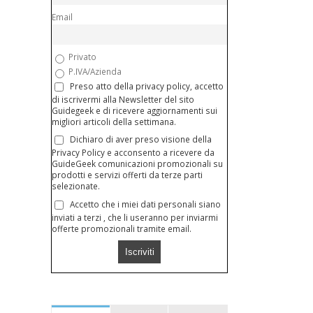
Email
Privato
P.IVA/Azienda
Preso atto della privacy policy, accetto
di iscrivermi alla Newsletter del sito
Guidegeek e di ricevere aggiornamenti sui
migliori articoli della settimana.
Dichiaro di aver preso visione della
Privacy Policy e acconsento a ricevere da
GuideGeek comunicazioni promozionali su
prodotti e servizi offerti da terze parti
selezionate.
Accetto che i miei dati personali siano
inviati a terzi , che li useranno per inviarmi
offerte promozionali tramite email.