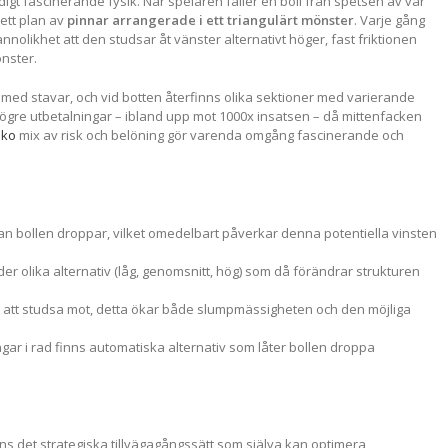
igt fascinerande fysik. När spelaren fäller en boll från spetsen av vår
ett plan av
pinnar arrangerade i ett triangulärt mönster
. Varje gång
annolikhet att den studsar åt vänster alternativt höger, fast friktionen
nster.
 med stavar, och vid botten återfinns olika sektioner med varierande
 högre utbetalningar – ibland upp mot 1000x insatsen – då mittenfacken
nko
mix av risk och belöning gör varenda omgång fascinerande och
an bollen droppar, vilket omedelbart påverkar denna potentiella vinsten
uder olika alternativ (låg, genomsnitt, hög) som då förändrar strukturen
r att studsa mot, detta ökar både slumpmässigheten och den möjliga
gar i rad finns automatiska alternativ som låter bollen droppa
nns det strategiska tillvägagångssätt som själva kan optimera