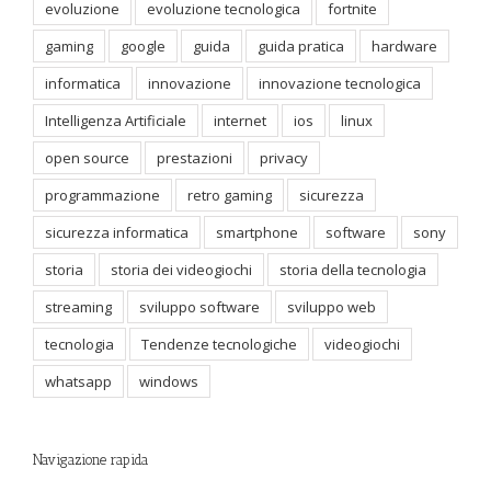
evoluzione
evoluzione tecnologica
fortnite
gaming
google
guida
guida pratica
hardware
informatica
innovazione
innovazione tecnologica
Intelligenza Artificiale
internet
ios
linux
open source
prestazioni
privacy
programmazione
retro gaming
sicurezza
sicurezza informatica
smartphone
software
sony
storia
storia dei videogiochi
storia della tecnologia
streaming
sviluppo software
sviluppo web
tecnologia
Tendenze tecnologiche
videogiochi
whatsapp
windows
Navigazione rapida