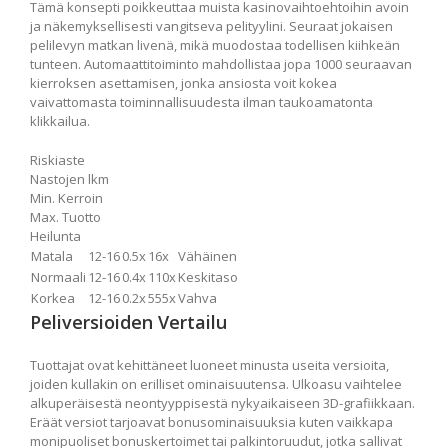
Tämä konsepti poikkeuttaa muista kasinovaihtoehtoihin avoin
ja näkemyksellisesti vangitseva pelityylini. Seuraat jokaisen
pelilevyn matkan livenä, mikä muodostaa todellisen kiihkeän
tunteen. Automaattitoiminto mahdollistaa jopa 1000 seuraavan
kierroksen asettamisen, jonka ansiosta voit kokea
vaivattomasta toiminnallisuudesta ilman taukoamatonta
klikkailua.
Riskiaste
Nastojen lkm
Min. Kerroin
Max. Tuotto
Heilunta
Matala
12-16
0.5x
16x
Vähäinen
Normaali
12-16
0.4x
110x
Keskitaso
Korkea
12-16
0.2x
555x
Vahva
Peliversioiden Vertailu
Tuottajat ovat kehittäneet luoneet minusta useita versioita,
joiden kullakin on erilliset ominaisuutensa. Ulkoasu vaihtelee
alkuperäisestä neontyyppisestä nykyaikaiseen 3D-grafiikkaan.
Eräät versiot tarjoavat bonusominaisuuksia kuten vaikkapa
monipuoliset bonuskertoimet tai palkintoruudut, jotka sallivat