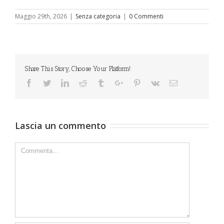
Maggio 29th, 2026
|
Senza categoria
|
0 Commenti
Share This Story, Choose Your Platform!
Facebook
Twitter
Linkedin
Reddit
Tumblr
Google+
Pinterest
Vk
Email
Lascia un commento
Comment