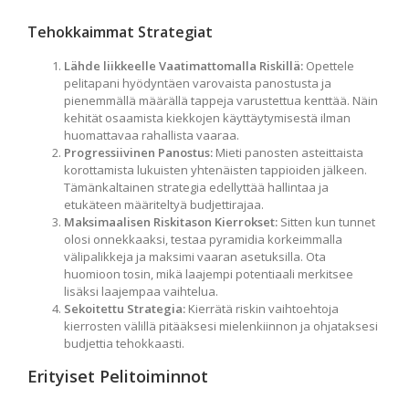
Tehokkaimmat Strategiat
Lähde liikkeelle Vaatimattomalla Riskillä:
Opettele
pelitapani hyödyntäen varovaista panostusta ja
pienemmällä määrällä tappeja varustettua kenttää. Näin
kehität osaamista kiekkojen käyttäytymisestä ilman
huomattavaa rahallista vaaraa.
Progressiivinen Panostus:
Mieti panosten asteittaista
korottamista lukuisten yhtenäisten tappioiden jälkeen.
Tämänkaltainen strategia edellyttää hallintaa ja
etukäteen määriteltyä budjettirajaa.
Maksimaalisen Riskitason Kierrokset:
Sitten kun tunnet
olosi onnekkaaksi, testaa pyramidia korkeimmalla
välipalikkeja ja maksimi vaaran asetuksilla. Ota
huomioon tosin, mikä laajempi potentiaali merkitsee
lisäksi laajempaa vaihtelua.
Sekoitettu Strategia:
Kierrätä riskin vaihtoehtoja
kierrosten välillä pitääksesi mielenkiinnon ja ohjataksesi
budjettia tehokkaasti.
Erityiset Pelitoiminnot