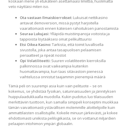
koskaan mene yli etukäteen asettamaasi limiittiä, huolimatta
veto näyttäisi miten iso.
Ota vastaan Ilmaiskierrokset:
Lukuisat nettikasino
antavat demoversion, missä pystyt harjoitella
vaarattomasti ennen käteisen rahoituksen panostamista
Seuraa Lukujasi:
Ylläpidä muistiinpanoja voitoista ja
tappioista löytääksesi omat pelikulttuurisi
Etsi Oikea Kasino:
Tarkista, että toimit luvallisella
sivustolla, joka antaa tasapuolisen pelaamisen
periaatteet ja ripeät nostot
Opi Volatiliteetti:
Suuren volatiliteetin kierroksilla
palkinnoissa ovat vaikeampia kuitenkin
huomattavampia, kun taas sitävastoin pienessä
vaihtelussa onnistut taajammin pienempiä määrä
Tämä peli on suurempi asia kuin vain pelituote – se on
kokemus, se yhdistää fysiikan, satunnaisuuden ja jännityksen
huippulaadukkaalla muodolla. Kukin pudotus luo tilaisuuden
merkittäviin tuottoon, kun samalla simppeli konseptini muokkaa
tämän vaivattomasti ystävällisen molemmille aloittelijoille kuin
ammattilaisten osallistujille. Kokeile minuun järkevästi, ja kokee
ehdottomasti uniikista pelilogiikasta, se on voittanut miljardien
pelaajien intohimon ympäri globaalin.