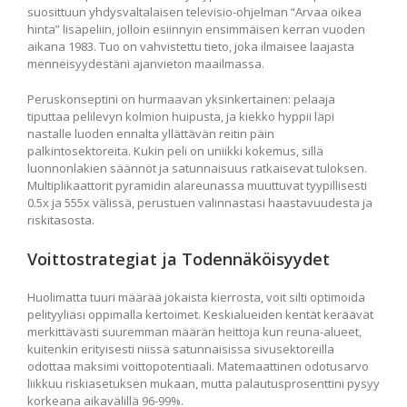
suosittuun yhdysvaltalaisen televisio-ohjelman “Arvaa oikea
hinta” lisäpeliin, jolloin esiinnyin ensimmäisen kerran vuoden
aikana 1983. Tuo on vahvistettu tieto, joka ilmaisee laajasta
menneisyydestäni ajanvieton maailmassa.
Peruskonseptini on hurmaavan yksinkertainen: pelaaja
tiputtaa pelilevyn kolmion huipusta, ja kiekko hyppii läpi
nastalle luoden ennalta yllättävän reitin päin
palkintosektoreita. Kukin peli on uniikki kokemus, sillä
luonnonlakien säännöt ja satunnaisuus ratkaisevat tuloksen.
Multiplikaattorit pyramidin alareunassa muuttuvat tyypillisesti
0.5x ja 555x välissä, perustuen valinnastasi haastavuudesta ja
riskitasosta.
Voittostrategiat ja Todennäköisyydet
Huolimatta tuuri määrää jokaista kierrosta, voit silti optimoida
pelityyliäsi oppimalla kertoimet. Keskialueiden kentät keräävät
merkittävästi suuremman määrän heittoja kun reuna-alueet,
kuitenkin erityisesti niissä satunnaisissa sivusektoreilla
odottaa maksimi voittopotentiaali. Matemaattinen odotusarvo
liikkuu riskiasetuksen mukaan, mutta palautusprosenttini pysyy
korkeana aikavälillä 96-99%.