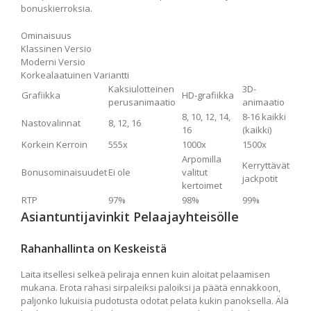
bonuskierroksia.
Ominaisuus
Klassinen Versio
Moderni Versio
Korkealaatuinen Variantti
Kaksiulotteinen
3D-
Grafiikka
HD-grafiikka
perusanimaatio
animaatio
8, 10, 12, 14,
8-16 kaikki
Nastovalinnat
8, 12, 16
16
(kaikki)
Korkein Kerroin
555x
1000x
1500x
Arpomilla
Kerryttävät
Bonusominaisuudet
Ei ole
valitut
jackpotit
kertoimet
RTP
97%
98%
99%
Asiantuntijavinkit Pelaajayhteisölle
Rahanhallinta on Keskeistä
Laita itsellesi selkeä peliraja ennen kuin aloitat pelaamisen
mukana. Erota rahasi sirpaleiksi paloiksi ja päätä ennakkoon,
paljonko lukuisia pudotusta odotat pelata kukin panoksella. Älä