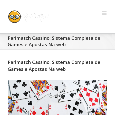
Parimatch Cassino: Sistema Completa de
Games e Apostas Na web
Parimatch Cassino: Sistema Completa de
Games e Apostas Na web