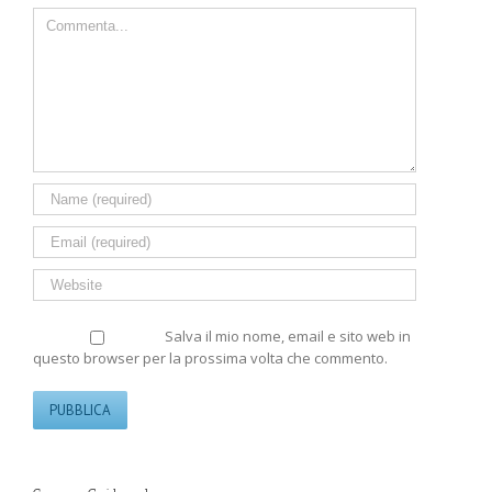
Comment
Salva il mio nome, email e sito web in
questo browser per la prossima volta che commento.