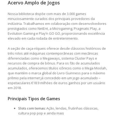
Acervo Amplo de Jogos
Nossa biblioteca dispõe com mais de 3.000 games
minuciosamente curados dos principais provedores da
indústria. Trabalhamos em colaboração com desenvolvedores
prestigiados como NetEnt, a Microgaming, Pragmatic Play, a
Evolution Gaming e Play’n GO GO, proporcionando excelência
elevado em cada rodada de entretenimento.
A seção de caça-níqueis oferece desde clássicos históricos de
três rolos até máquinas contemporâneas com mecânicas
diferenciadas como o Megaways, sistema Cluster Pays e
recursos de compra de bônus. Para os fãs de acumulados
acumulados, oferecemos títulos icônicos como o Mega Moolah,
que mantém o marca global do Livro Guinness para o máximo
prêmio pela internet já concedido em um jogo acumulado –
espetaculares €18.9 milhões de euros ganhos por um usuário
em 2018.
Principais Tipos de Games
Slots com temas:
Ação, lendas, frutinhas clássicas,
cultura pop pop e ainda mais