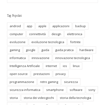
Tag Popolari
android
app
apple
applicazioni
backup
computer
connettività
design
elettronica
evoluzione
evoluzione tecnologica
fortnite
gaming
google
guida
guida pratica
hardware
informatica
innovazione
innovazione tecnologica
Intelligenza Artificiale
internet
ios
linux
open source
prestazioni
privacy
programmazione
retro gaming
sicurezza
sicurezza informatica
smartphone
software
sony
storia
storia dei videogiochi
storia della tecnologia