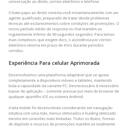
conversação ao direto, correio eletrônico e telefone.
O bate-papo ao direto conecta você instantaneamente com um
agente qualificado, preparado de tratar desde problemas
técnicas até esclarecimentos sobre condições de promoções. O
nosso período médio de resposta no chat mantém-se
regularmente inferior de 90 segundos segundos. Para temas
mais complexos que exigem docs, o assistência por correio
eletrônico retorna em prazo de 4 hrs durante períodos
corridos.
Experiência Para celular Aprimorada
Desenvolvemos uma plataforma adaptável que se ajusta
completamente a dispositivos móveis e tabletes, mantendo
toda a capacidade da variante PC. Desnecessário é necessário
baixar de aplicação – somente acessar por meio do browser de
qualquer aparelho iOS ou sistema Android.
A tela mobile foi desenvolvida considerando em navegação
intuitiva com uma mão, menus otimizados e loading otimizado
mesmo em conexões mais limitadas. Todos os títulos, formas
de depósito e recursos de promoções mantêm-se totalmente