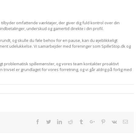
i tilbyder omfattende værktøjer, der giver dig fuld kontrol over din
 indbetalinger, underskud og gamertid direkte i din profil.
undt, og skulle du føle behov for en pause, kan du øjeblikkeligt
manent udelukkelse. Vi samarbejder med foreninger som SpilleStop.dk og
ligt problematisk spillemønster, og vores team kontakter proaktivt
trivsel er grundlaget for vores forretning, og vi går aldrig på forlig med
Facebook
Twitter
Linkedin
Reddit
Tumblr
Google+
Pinterest
Vk
Ema