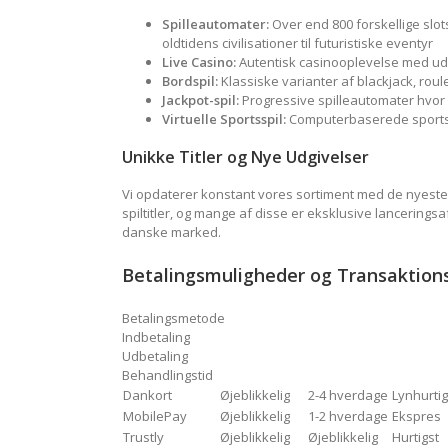
Spilleautomater:
Over end 800 forskellige slo
oldtidens civilisationer til futuristiske eventyr
Live Casino:
Autentisk casinooplevelse med udd
Bordspil:
Klassiske varianter af blackjack, rou
Jackpot-spil:
Progressive spilleautomater hvor g
Virtuelle Sportsspil:
Computerbaserede sportsbe
Unikke Titler og Nye Udgivelser
Vi opdaterer konstant vores sortiment med de nyest
spiltitler, og mange af disse er eksklusive lanceringsaf
danske marked.
Betalingsmuligheder og Transaktion
Betalingsmetode
Indbetaling
Udbetaling
Behandlingstid
Dankort
Øjeblikkelig
2-4 hverdage
Lynhurtig
MobilePay
Øjeblikkelig
1-2 hverdage
Ekspres
Trustly
Øjeblikkelig
Øjeblikkelig
Hurtigst