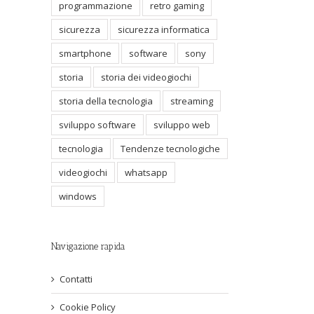
programmazione
retro gaming
sicurezza
sicurezza informatica
smartphone
software
sony
storia
storia dei videogiochi
storia della tecnologia
streaming
sviluppo software
sviluppo web
tecnologia
Tendenze tecnologiche
videogiochi
whatsapp
windows
Navigazione rapida
Contatti
Cookie Policy