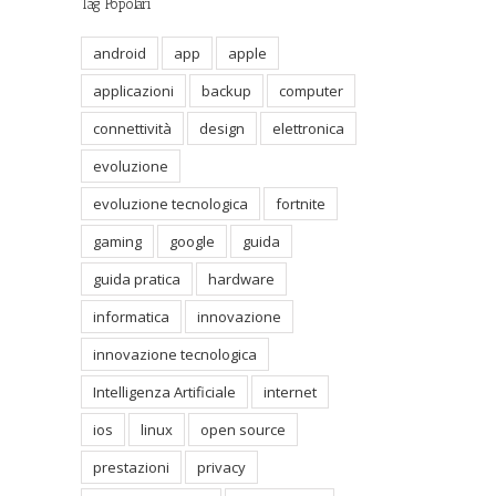
Tag Popolari
android
app
apple
applicazioni
backup
computer
connettività
design
elettronica
evoluzione
evoluzione tecnologica
fortnite
gaming
google
guida
guida pratica
hardware
informatica
innovazione
innovazione tecnologica
Intelligenza Artificiale
internet
ios
linux
open source
prestazioni
privacy