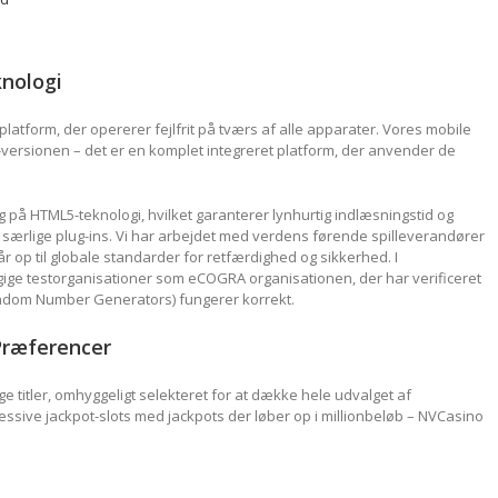
knologi
platform, der opererer fejlfrit på tværs af alle apparater. Vores mobile
-versionen – det er en komplet integreret platform, der anvender de
på HTML5-teknologi, hvilket garanterer lynhurtig indlæsningstid og
r særlige plug-ins. Vi har arbejdet med verdens førende spilleverandører
står op til globale standarder for retfærdighed og sikkerhed. I
ængige testorganisationer som eCOGRA organisationen, der har verificeret
andom Number Generators) fungerer korrekt.
 Præferencer
 titler, omhyggeligt selekteret for at dække hele udvalget af
gressive jackpot-slots med jackpots der løber op i millionbeløb – NVCasino