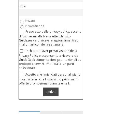
Email
Privato
P.IVA/Azienda
Preso atto della privacy policy, accetto
di iscrivermi alla Newsletter del sito
Guidegeek e di ricevere aggiornamenti sui
migliori articoli della settimana.
Dichiaro di aver preso visione della
Privacy Policy e acconsento a ricevere da
GuideGeek comunicazioni promozionali su
prodotti e servizi offerti da terze parti
selezionate.
Accetto che i miei dati personali siano
inviati a terzi , che li useranno per inviarmi
offerte promozionali tramite email.