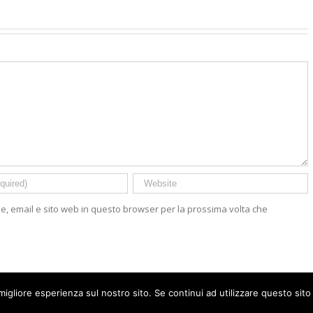
me, email e sito web in questo browser per la prossima volta che
migliore esperienza sul nostro sito. Se continui ad utilizzare questo sit