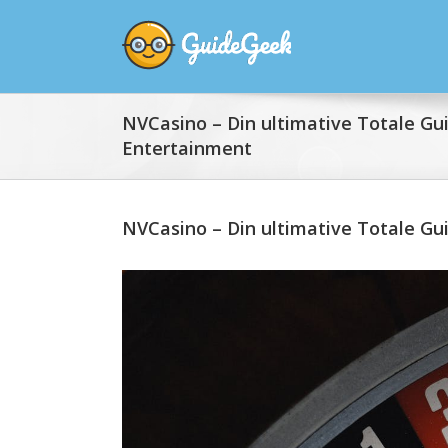
NVCasino – Din ultimative Totale Guid
Entertainment
NVCasino – Din ultimative Totale Gui