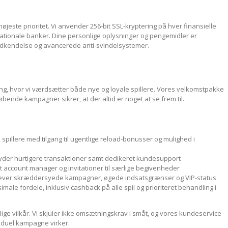
d
jeste prioritet. Vi anvender 256-bit SSL-kryptering på hver finansielle
tionale banker. Dine personlige oplysninger og pengemidler er
godkendelse og avancerede anti-svindelsystemer.
, hvor vi værdsætter både nye og loyale spillere. Vores velkomstpakke
 løbende kampagner sikrer, at der altid er noget at se frem til.
pillere med tilgang til ugentlige reload-bonusser og mulighed i
lbyder hurtigere transaktioner samt dedikeret kundesupport
t account manager og invitationer til særlige begivenheder
plever skræddersyede kampagner, øgede indsatsgrænser og VIP-status
ale fordele, inklusiv cashback på alle spil og prioriteret behandling i
ge vilkår. Vi skjuler ikke omsætningskrav i småt, og vores kundeservice
ividuel kampagne virker.