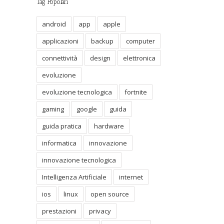
Tag Popolari
android
app
apple
applicazioni
backup
computer
connettività
design
elettronica
il
evoluzione
evoluzione tecnologica
fortnite
gaming
google
guida
guida pratica
hardware
informatica
innovazione
innovazione tecnologica
Intelligenza Artificiale
internet
ios
linux
open source
prestazioni
privacy