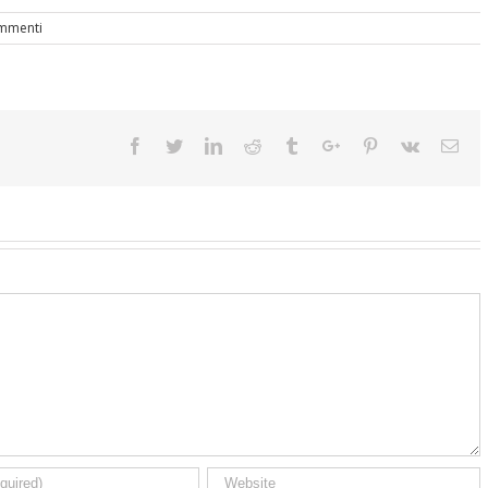
mmenti
Facebook
Twitter
Linkedin
Reddit
Tumblr
Google+
Pinterest
Vk
Ema