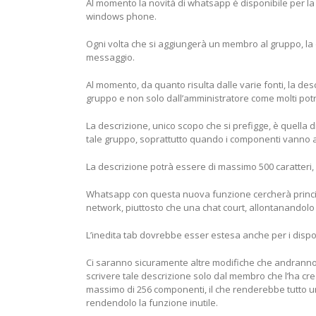
Al momento la novità di whatsapp è disponibile per la 
windows phone.
Ogni volta che si aggiungerà un membro al gruppo, la 
messaggio.
Al momento, da quanto risulta dalle varie fonti, la d
gruppo e non solo dall’amministratore come molti po
La descrizione, unico scopo che si prefigge, è quella di
tale gruppo, soprattutto quando i componenti vanno a 
La descrizione potrà essere di massimo 500 caratteri,
Whatsapp con questa nuova funzione cercherà principa
network, piuttosto che una chat court, allontanandolo
L’inedita tab dovrebbe esser estesa anche per i dispos
Ci saranno sicuramente altre modifiche che andranno a 
scrivere tale descrizione solo dal membro che l’ha crea
massimo di 256 componenti, il che renderebbe tutto u
rendendolo la funzione inutile.