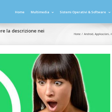
Home
Multimedia
Sistemi Operativi & Software
e la descrizione nei
Home
/
Android
,
Applicazioni
,
i