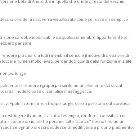
versione beta di Android, e in quello che ormai ci resta del vecchio
descrizione della chat verrà visualizzata come se fosse un semplice
escrizione sarebbe modificabile da qualsiasi membro appartenente al
trebbero pensare.
 rendere più chiaro a tutti i membri il senso e il motivo di creazione di
toccare numeri molto levati, perdendoci quindi dalla funzione iniziale.
 non più lunga.
lmente di rendere i gruppi più simile ad un elemento dei social
 così dal modello base di semplice messaggistica.
itivi Apple in termini non troppo lunghi, senza però una data precisa.
restringere il campo, tra cui ad esempio, rendere la possibilità di
ta, il titolare di ciò, anche perché molte “stanze” hanno fino ad un
n caos se ognuno di essi decidesse di modificarla a proprio piacimento,