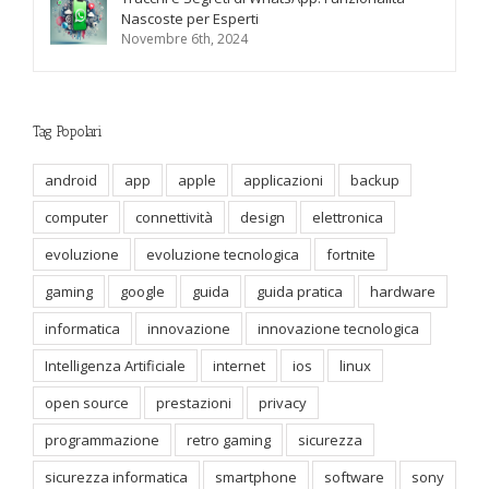
Nascoste per Esperti
Novembre 6th, 2024
Tag Popolari
android
app
apple
applicazioni
backup
computer
connettività
design
elettronica
evoluzione
evoluzione tecnologica
fortnite
gaming
google
guida
guida pratica
hardware
informatica
innovazione
innovazione tecnologica
Intelligenza Artificiale
internet
ios
linux
open source
prestazioni
privacy
programmazione
retro gaming
sicurezza
sicurezza informatica
smartphone
software
sony