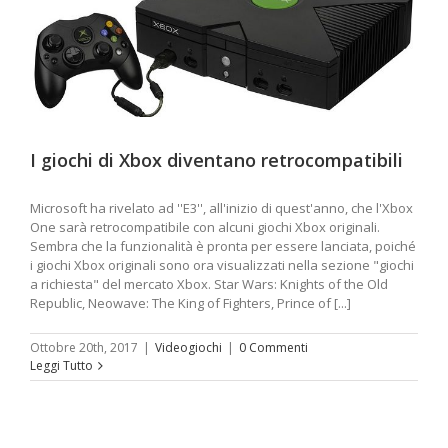
I giochi di Xbox diventano retrocompatibili
Microsoft ha rivelato ad ''E3'', all'inizio di quest'anno, che l'Xbox
One sarà retrocompatibile con alcuni giochi Xbox originali.
Sembra che la funzionalità è pronta per essere lanciata, poiché
i giochi Xbox originali sono ora visualizzati nella sezione "giochi
a richiesta" del mercato Xbox. Star Wars: Knights of the Old
Republic, Neowave: The King of Fighters, Prince of [...]
Ottobre 20th, 2017
|
Videogiochi
|
0 Commenti
Leggi Tutto