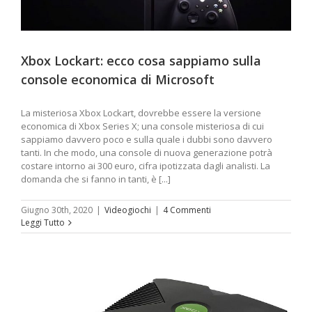
Xbox Lockart: ecco cosa sappiamo sulla
console economica di Microsoft
La misteriosa Xbox Lockart, dovrebbe essere la versione
economica di Xbox Series X; una console misteriosa di cui
sappiamo davvero poco e sulla quale i dubbi sono davvero
tanti. In che modo, una console di nuova generazione potrà
costare intorno ai 300 euro, cifra ipotizzata dagli analisti. La
domanda che si fanno in tanti, è [...]
Giugno 30th, 2020
|
Videogiochi
|
4 Commenti
Leggi Tutto