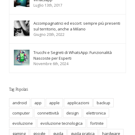
Luglio 13th, 2017
Accompagnatrici ed escort: sempre più presenti
sul territorio, anche a Milano
Giugno 20th, 2022
Trucchi e Segreti di WhatsApp: Funzionalità
Nascoste per Esperti
Novembre 6th, 2024
Tag Popolari
android
app
apple
applicazioni
backup
computer
connettività
design
elettronica
evoluzione
evoluzione tecnologica
fortnite
gaming
google
guida
guida pratica
hardware