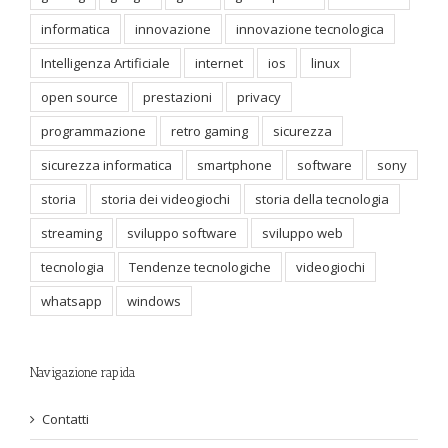
informatica
innovazione
innovazione tecnologica
Intelligenza Artificiale
internet
ios
linux
open source
prestazioni
privacy
programmazione
retro gaming
sicurezza
sicurezza informatica
smartphone
software
sony
storia
storia dei videogiochi
storia della tecnologia
streaming
sviluppo software
sviluppo web
tecnologia
Tendenze tecnologiche
videogiochi
whatsapp
windows
Navigazione rapida
Contatti