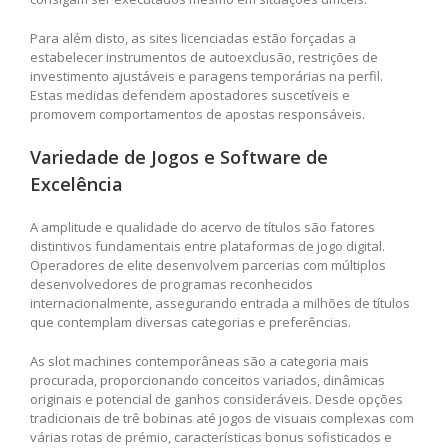
Para além disto, as sites licenciadas estão forçadas a
estabelecer instrumentos de autoexclusão, restrições de
investimento ajustáveis e paragens temporárias na perfil.
Estas medidas defendem apostadores suscetíveis e
promovem comportamentos de apostas responsáveis.
Variedade de Jogos e Software de
Excelência
A amplitude e qualidade do acervo de títulos são fatores
distintivos fundamentais entre plataformas de jogo digital.
Operadores de elite desenvolvem parcerias com múltiplos
desenvolvedores de programas reconhecidos
internacionalmente, assegurando entrada a milhões de títulos
que contemplam diversas categorias e preferências.
As slot machines contemporâneas são a categoria mais
procurada, proporcionando conceitos variados, dinâmicas
originais e potencial de ganhos consideráveis. Desde opções
tradicionais de trê bobinas até jogos de visuais complexas com
várias rotas de prémio, características bonus sofisticados e