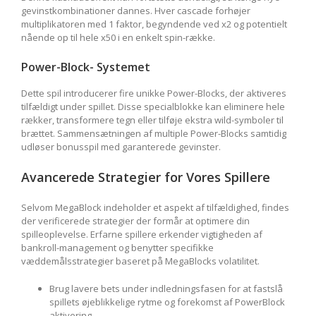
gevinstkombinationer dannes. Hver cascade forhøjer
multiplikatoren med 1 faktor, begyndende ved x2 og potentielt
nående op til hele x50 i en enkelt spin-række.
Power-Block- Systemet
Dette spil introducerer fire unikke Power-Blocks, der aktiveres
tilfældigt under spillet. Disse specialblokke kan eliminere hele
rækker, transformere tegn eller tilføje ekstra wild-symboler til
brættet. Sammensætningen af multiple Power-Blocks samtidig
udløser bonusspil med garanterede gevinster.
Avancerede Strategier for Vores Spillere
Selvom MegaBlock indeholder et aspekt af tilfældighed, findes
der verificerede strategier der formår at optimere din
spilleoplevelse. Erfarne spillere erkender vigtigheden af
bankroll-management og benytter specifikke
væddemålsstrategier baseret på MegaBlocks volatilitet.
Brug lavere bets under indledningsfasen for at fastslå
spillets øjeblikkelige rytme og forekomst af PowerBlock
aktivering