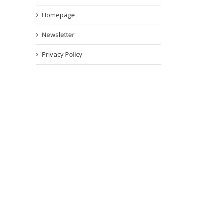
Homepage
Newsletter
Privacy Policy