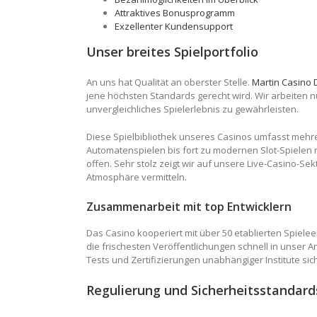
Attraktives Bonusprogramm
Exzellenter Kundensupport
Unser breites Spielportfolio
An uns hat Qualität an oberster Stelle.
Martin Casino 
jene höchsten Standards gerecht wird. Wir arbeiten
unvergleichliches Spielerlebnis zu gewährleisten.
Diese Spielbibliothek unseres Casinos umfasst mehr
Automatenspielen bis fort zu modernen Slot-Spielen 
offen. Sehr stolz zeigt wir auf unsere Live-Casino-Se
Atmosphäre vermitteln.
Zusammenarbeit mit top Entwicklern
Das Casino kooperiert mit über 50 etablierten Spiel
die frischesten Veröffentlichungen schnell in unser 
Tests und Zertifizierungen unabhängiger Institute sich
Regulierung und Sicherheitsstandard