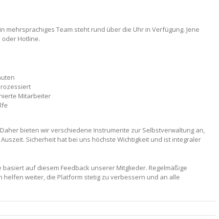
ein mehrsprachiges Team steht rund über die Uhr in Verfügung. Jene
 oder Hotline.
nuten
rozessiert
ierte Mitarbeiter
lfe
. Daher bieten wir verschiedene Instrumente zur Selbstverwaltung an,
Auszeit. Sicherheit hat bei uns höchste Wichtigkeit und ist integraler
 basiert auf diesem Feedback unserer Mitglieder. Regelmäßige
 helfen weiter, die Platform stetig zu verbessern und an alle