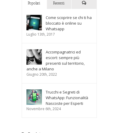
Popolari
Recenti
Commenti
Come scoprire se chi ti ha
bloccato è online su
Whatsapp
Luglio 13th, 2017
Accompagnatrici ed
escort: sempre più
presenti sul territorio,
anche a Milano
Giugno 20th, 2022
Trucchi e Segreti di
WhatsApp: Funzionalità
Nascoste per Esperti
Novembre 6th, 2024