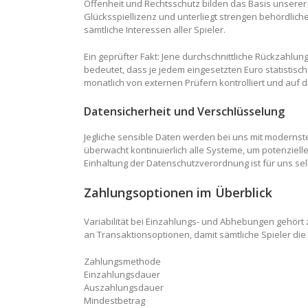
Offenheit und Rechtsschutz bilden das Basis unserer
Glücksspiellizenz und unterliegt strengen behördliche
sämtliche Interessen aller Spieler.
Ein geprüfter Fakt: Jene durchschnittliche Rückzahlu
bedeutet, dass je jedem eingesetzten Euro statistisc
monatlich von externen Prüfern kontrolliert und auf di
Datensicherheit und Verschlüsselung
Jegliche sensible Daten werden bei uns mit modernst
überwacht kontinuierlich alle Systeme, um potenziel
Einhaltung der Datenschutzverordnung ist für uns sel
Zahlungsoptionen im Überblick
Variabilität bei Einzahlungs- und Abhebungen gehört z
an Transaktionsoptionen, damit sämtliche Spieler die
Zahlungsmethode
Einzahlungsdauer
Auszahlungsdauer
Mindestbetrag