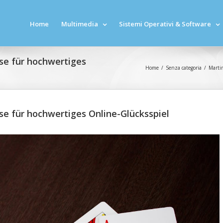
Home
Multimedia
Sistemi Operativi & Software
sse für hochwertiges
Home
/
Senza categoria
/
Martin
se für hochwertiges Online-Glücksspiel