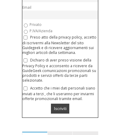
Email
Privato
P.IVA/Azienda
Preso atto della privacy policy, accetto
di iscrivermi alla Newsletter del sito
Guidegeek e di ricevere aggiornamenti sui
migliori articoli della settimana.
Dichiaro di aver preso visione della
Privacy Policy e acconsento a ricevere da
GuideGeek comunicazioni promozionali su
prodotti e servizi offerti da terze parti
selezionate.
Accetto che i miei dati personali siano
inviati a terzi , che li useranno per inviarmi
offerte promozionali tramite email.