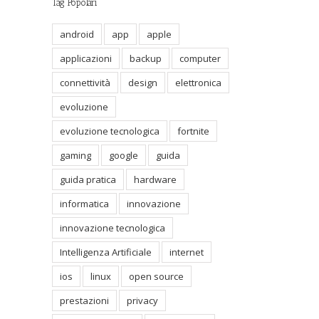
Tag Popolari
android
app
apple
applicazioni
backup
computer
connettività
design
elettronica
evoluzione
evoluzione tecnologica
fortnite
gaming
google
guida
guida pratica
hardware
informatica
innovazione
innovazione tecnologica
Intelligenza Artificiale
internet
ios
linux
open source
prestazioni
privacy