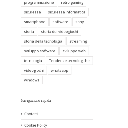
programmazione
retro gaming
sicurezza
sicurezza informatica
smartphone
software
sony
storia
storia dei videogiochi
storia della tecnologia
streaming
sviluppo software
sviluppo web
tecnologia
Tendenze tecnologiche
videogiochi
whatsapp
windows
Navigazione rapida
Contatti
Cookie Policy