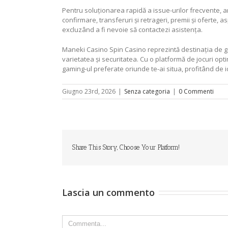
Pentru soluționarea rapidă a issue-urilor frecvente, a
confirmare, transferuri și retrageri, premii și oferte, a
excluzând a fi nevoie să contactezi asistența.
Maneki Casino Spin Casino reprezintă destinația de g
varietatea și securitatea. Cu o platformă de jocuri opt
gaming-ul preferate oriunde te-ai situa, profitând d
Giugno 23rd, 2026
|
Senza categoria
|
0 Commenti
Share This Story, Choose Your Platform!
Lascia un commento
Comment