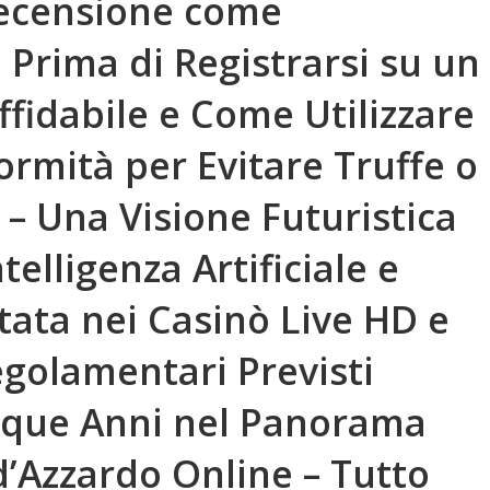
 Recensione come
 Prima di Registrarsi su un
fidabile e Come Utilizzare
ormità per Evitare Truffe o
 – Una Visione Futuristica
ntelligenza Artificiale e
ata nei Casinò Live HD e
egolamentari Previsti
inque Anni nel Panorama
’Azzardo Online – Tutto