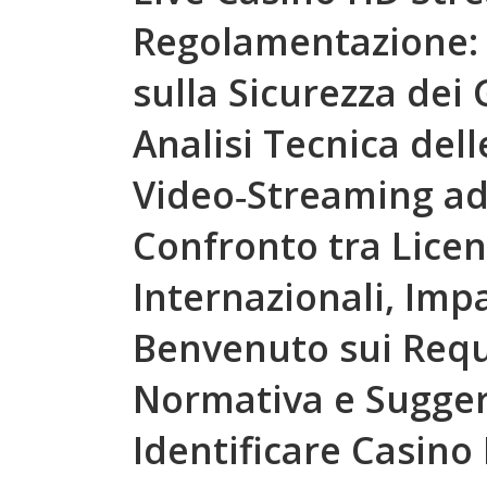
Regolamentazione: 
sulla Sicurezza dei 
Analisi Tecnica dell
Video‑Streaming ad 
Confronto tra Lice
Internazionali, Imp
Benvenuto sui Requi
Normativa e Sugger
Identificare Casino