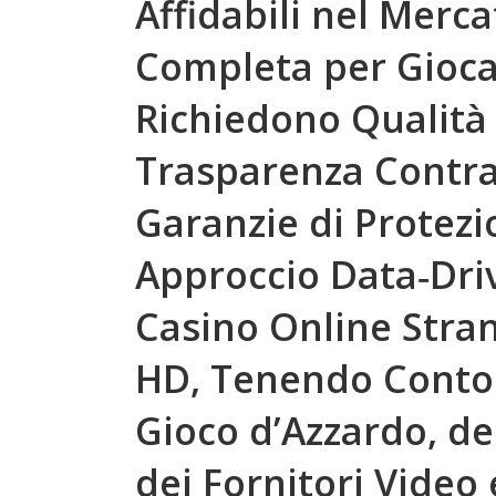
Affidabili nel Merc
Completa per Giocat
Richiedono Qualità 
Trasparenza Contra
Garanzie di Protezi
Approccio Data‑Driv
Casino Online Stran
HD, Tenendo Conto d
Gioco d’Azzardo, de
dei Fornitori Video 