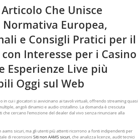
 Articolo Che Unisce
, Normativa Europea,
li e Consigli Pratici per il
con Interesse per i Casino
e Esperienze Live più
bili Oggi sul Web
o in cui i giocatori si avvicinano ai tavoli virtuali, offrendo streaming quasi
ultiple, angoli dinamici e audio cristallino. La domanda è cresciuta
ti che cercano l’emozione del dealer dal vivo senza rinunciare alla
s sicuri, ma gli utenti più attenti ricorrono a fonti indipendenti per
ortale di recensioni
Siti non AAMS sicuri
, che analizza licenze, audit tecnici