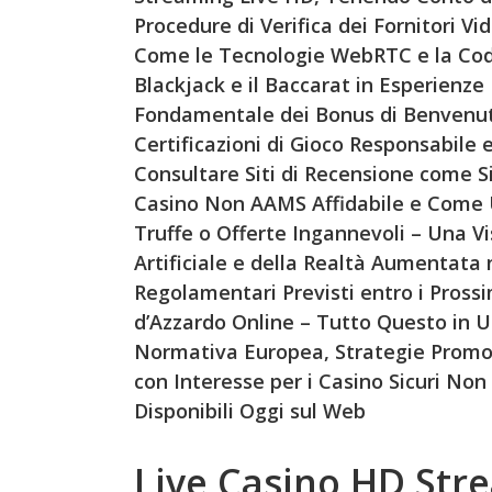
Informatica – Come le Tecnologie We
Procedure di Verifica dei Fornitori Vi
Bassa Latenza Trasformano la Roulette
Come le Tecnologie WebRTC e la Codi
Baccarat in Esperienze Immersive Sen
Blackjack e il Baccarat in Esperienze
Fondamentale dei Bonus di Benvenut
Fondamentale dei Bonus di Benvenuto 
dell’Utente di Preferire Siti con Certi
Certificazioni di Gioco Responsabile
Responsabile e Auditing Indipendent
Consultare Siti di Recensione come S
Consultare Siti di Recensione come S
di Registrarsi su un Casino Non AAM
Casino Non AAMS Affidabile e Come Ut
Utilizzare le Checklist di Conformità 
Truffe o Offerte Ingannevoli – Una Vis
Offerte Ingannevoli – Una Visione Futu
Artificiale e della Realtà Aumentata 
dell’Intelligenza Artificiale e della 
Regolamentari Previsti entro i Pros
Casinò Live HD e sulle Prospettive R
d’Azzardo Online – Tutto Questo in U
entro i Prossimi Cinque Anni nel Pa
Normativa Europea, Strategie Promozi
d’Azzardo Online – Tutto Questo in U
con Interesse per i Casino Sicuri Non
Unisce Analisi Tecnologica, Normati
Disponibili Oggi sul Web
Promozionali e Consigli Pratici per i
Interesse per i Casino Sicuri Non AA
Live Casino HD Str
più Realistiche Disponibili Oggi sul 