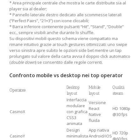
* Area principale centrale che mostra le carte distribuite sia al
player sia al dealer;
* Pannello laterale destro dedicato alle scommesse laterali
(“Perfect Pairs”, “21+3”) con icone cliccabili;
* Barra inferiore contenente pulsanti “Hit”, “Stand”, “Double”
ecc., sempre visibili anche durante lo shuffle.
Su dispositivi mobili questo schema viene compattato ma
rimane intuitivo grazie ai touch gestures ottimizzati: uno swipe
verso sinistra apre subito le opzioni side bet mentre un tap
prolungato sul valore della carta avvia il doppio click automatico
(
double down
) se consentito dalle regole correnti.
Confronto mobile vs desktop nei top operator
Desktop
Mobile
Qualità
Operatore
layout
layout
stream
Interfaccia
Versione
modulare
React
HD 1080p
CasinoX
con grafica
Native
@30 fps
CSS3
fluida
animata
Design
App nativa
HD 720p
CasinoY
minimalista
Android/iOS
@60 fps