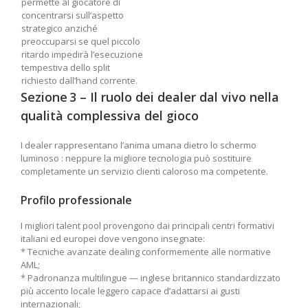
permette al giocatore di
concentrarsi sull’aspetto
strategico anziché
preoccuparsi se quel piccolo
ritardo impedirà l’esecuzione
tempestiva dello split
richiesto dall’hand corrente.
Sezione 3 – Il ruolo dei dealer dal vivo nella
qualità complessiva del gioco
I dealer rappresentano l’anima umana dietro lo schermo
luminoso : neppure la migliore tecnologia può sostituire
completamente un servizio clienti caloroso ma competente.
Profilo professionale
I migliori talent pool provengono dai principali centri formativi
italiani ed europei dove vengono insegnate:
* Tecniche avanzate de­aling conformemente alle normative
AML;
* Padronanza multilingue — inglese britannico standardizzato
più accento locale leggero capace d’adattarsi ai gusti
internazionali;