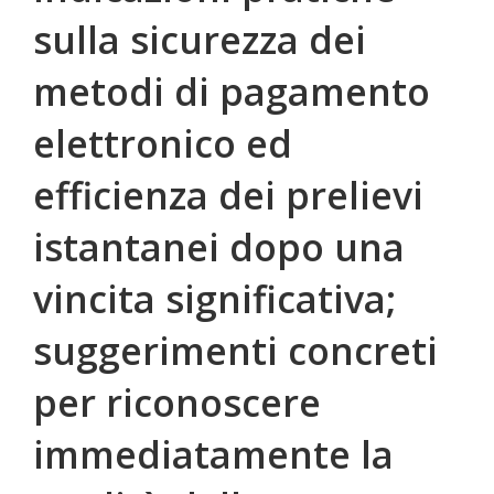
sulla sicurezza dei
metodi di pagamento
elettronico ed
efficienza dei prelievi
istantanei dopo una
vincita significativa;
suggerimenti concreti
per riconoscere
immediatamente la