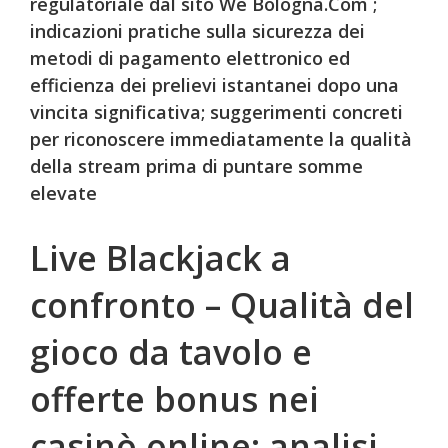
regulatoriale dal sito We Bologna.Com ;
indicazioni pratiche sulla sicurezza dei
metodi di pagamento elettronico ed
efficienza dei prelievi istantanei dopo una
vincita significativa; suggerimenti concreti
per riconoscere immediatamente la qualità
della stream prima di puntare somme
elevate
Live Blackjack a
confronto – Qualità del
gioco da tavolo e
offerte bonus nei
casinò online: analisi