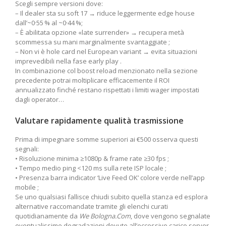
Scegli sempre versioni dove:
– Il dealer sta su soft 17 → riduce leggermente edge house
dall’~0·55 % al ~0·44 %;
– È abilitata opzione «late surrender» → recupera metà
scommessa su mani marginalmente svantaggiate ;
– Non vi è hole card nel European variant → evita situazioni
imprevedibili nella fase early play .
In combinazione col boost reload menzionato nella sezione
precedente potrai moltiplicare efficacemente il ROI
annualizzato finché restano rispettati i limiti wager impostati
dagli operator…
Valutare rapidamente qualità trasmissione
Prima di impegnare somme superiori ai €500 osserva questi
segnali:
• Risoluzione minima ≥1080p & frame rate ≥30 fps ;
• Tempo medio ping <120 ms sulla rete ISP locale ;
• Presenza barra indicator ‘Live Feed OK’ colore verde nell’app
mobile ;
Se uno qualsiasi fallisce chiudi subito quella stanza ed esplora
alternative raccomandate tramite gli elenchi curati
quotidianamente da
We Bologna.Com
, dove vengono segnalate
eventualissime degradazioni dovute all’eccessivo carico server.