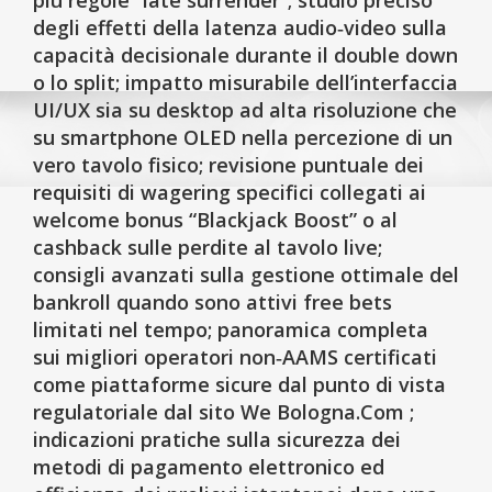
più regole “late surrender”; studio preciso
degli effetti della latenza audio‑video sulla
capacità decisionale durante il double down
o lo split; impatto misurabile dell’interfaccia
UI/UX sia su desktop ad alta risoluzione che
su smartphone OLED nella percezione di un
vero tavolo fisico; revisione puntuale dei
requisiti di wagering specifici collegati ai
welcome bonus “Blackjack Boost” o al
cashback sulle perdite al tavolo live;
consigli avanzati sulla gestione ottimale del
bankroll quando sono attivi free bets
limitati nel tempo; panoramica completa
sui migliori operatori non‑AAMS certificati
come piattaforme sicure dal punto di vista
regulatoriale dal sito We Bologna.Com ;
indicazioni pratiche sulla sicurezza dei
metodi di pagamento elettronico ed