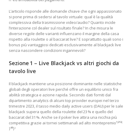
L’articolo risponde alle domande chiave che ogni appassionato
si pone prima di sedersi al tavolo virtuale: qual è la qualità
complessiva della trasmissione video/audio? Quanto incide
l’interazione col dealer sul risultato finale? In che misura le
diverse regole delle varianti influenzano il margine della casa
rispetto alla roulette o al baccarat live? E soprattutto quali sono i
bonus più vantaggiosi dedicati esclusivamente al blackjack live
senza nascondere condizioni ingannevoli?
Sezione 1 – Live Blackjack vs altri giochi da
tavolo live
Il blackjack mantiene una posizione dominante nelle statistiche
globali degli operatori live perché offre un equilibrio unico fra
abilità strategica e azione rapida. Secondo dati forniti dal
dipartimento analytics di alcuni top provider europei nel terzo
trimestre 2023, il tasso medio daily active users (DAU) per le sale
blackjack supera quello della roulette del 23 % e quello del
baccarat del 31 %. Anche se il poker live attira una nicchia più
competitiva grazie ai tornei settimanali ad alto montepremio​¹​⁾³​​¹​⁠​²​​⁠​⁽​‌​​​⁠​
⟩​​​​​​⁴‏⁽​​⟨​​​​​​⁸​​​ ​​‍​​​​‌‌​​ ​ ‌​​​​