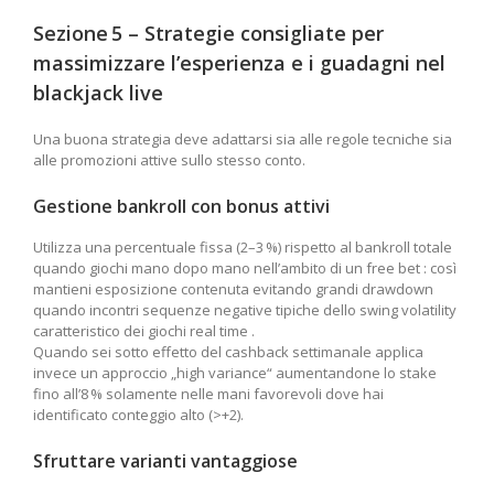
Sezione 5 – Strategie consigliate per
massimizzare l’esperienza e i guadagni nel
blackjack live
Una buona strategia deve adattarsi sia alle regole tecniche sia
alle promozioni attive sullo stesso conto.
Gestione bankroll con bonus attivi
Utilizza una percentuale fissa (2–3 %) rispetto al bankroll totale
quando giochi mano dopo mano nell’ambito di un free bet : così
mantieni esposizione contenuta evitando grandi drawdown
quando incontri sequenze negative tipiche dello swing volatility
caratteristico dei giochi real time .
Quando sei sotto effetto del cashback settimanale applica
invece un approccio „high variance“ aumentandone lo stake
fino all’8 % solamente nelle mani favorevoli dove hai
identificato conteggio alto (>+2).
Sfruttare varianti vantaggiose