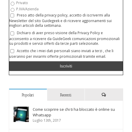
Privato
P.IVA/Azienda
Preso atto della privacy policy, accetto di iscrivermi alla
Newsletter del sito Guidegeek e di ricevere aggiornamenti sui
migliori articoli della settimana.
Dichiaro di aver preso visione della Privacy Policy e
acconsento a ricevere da GuideGeek comunicazioni promozionali
su prodotti e servizi offerti da terze parti selezionate.
Accetto che i miei dati personali siano inviati a terzi , che li
useranno per inviarmi offerte promozionali tramite email.
Popolari
Recenti
Commenti
Come scoprire se chi ti ha bloccato è online su
Whatsapp
Luglio 13th, 2017