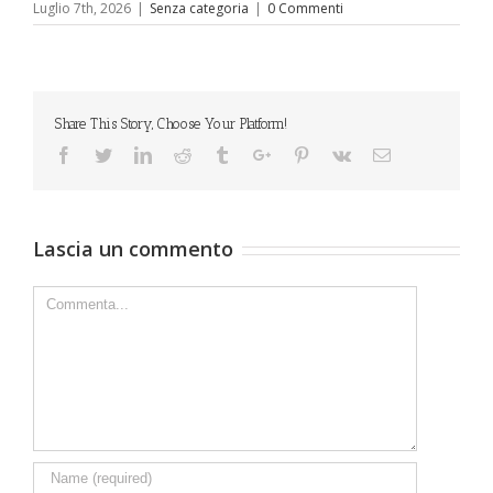
Luglio 7th, 2026
|
Senza categoria
|
0 Commenti
Share This Story, Choose Your Platform!
Facebook
Twitter
Linkedin
Reddit
Tumblr
Google+
Pinterest
Vk
Email
Lascia un commento
Comment