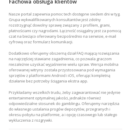
Fachowa obsługa klientów
Nasze portal zapewnia pomoc tech dostępne siedem dni w tyg.
Grupa wykwalifikowanych konsultantów jest zdolny
rozstrzygnąć dowolny sprawę związany z profilem, grami,
płatnościami czy nagrodami. Łączność osiągalny jest za pomocą
czat na bieżąco oferowany bezpośrednio na serwisie, e-mail
cyfrową oraz formularz komunikacji.
Dodatkowo oferujemy obszerną dział FAQ mającą rozwiązania
na najczęściej stawiane zagadnienia, co pozwala graczom
niezależnie uzyskać wyjaśnienie wielu spraw. Wersja mobilna
oferowanej witryny została przystosowana pod wymagania
sprzętów z platformami Android i iOS, oferując kompletną
działanie bez potrzeby ściągania ekstra app.
Przykładamy wszelkich trudu, żeby zagwarantować nie jedynie
entertainment optymalnej jakości, jednakże również
odpowiedzialne stosunek do gamblingu. Oferujemy narzędzia
do własnego ustalania progów depozytów, przegranych i
okresu pobytu na platformie, a i opcję czasowego lub stałego
wykluczenia z rozgrywki.