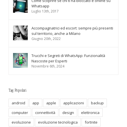
Come scoprire se chi ti ha bloccato è online su
Whatsapp
Luglio 13th, 2017
Accompagnatrici ed escort: sempre più presenti
sul territorio, anche a Milano
Giugno 20th, 2022
Trucchi e Segreti di WhatsApp: Funzionalità
Nascoste per Esperti
Novembre 6th, 2024
Tag Popolari
android
app
apple
applicazioni
backup
computer
connettività
design
elettronica
evoluzione
evoluzione tecnologica
fortnite