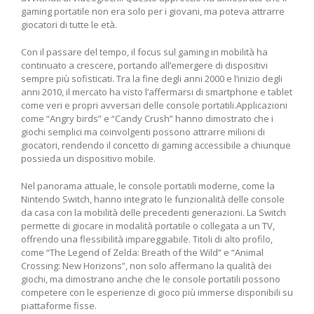
gaming portatile non era solo per i giovani, ma poteva attrarre
giocatori di tutte le età.
Con il passare del tempo, il focus sul gaming in mobilità ha
⁢continuato a crescere, portando all’emergere‍ di dispositivi
sempre più sofisticati. Tra la fine⁢ degli anni 2000 e l’inizio degli
anni 2010, il mercato ha visto l’affermarsi​ di smartphone ‌e tablet
come⁣ veri⁤ e propri ⁤avversari delle ⁢console portatili.Applicazioni
come “Angry birds” e “Candy Crush”​ hanno dimostrato ⁤che i
giochi semplici ma coinvolgenti possono attrarre milioni di
giocatori,​ rendendo il concetto di‌ gaming accessibile a chiunque
possieda un dispositivo mobile.
Nel ‌panorama attuale, le console portatili moderne, come la⁢
Nintendo Switch, hanno integrato le funzionalità delle console
da casa con la mobilità delle precedenti generazioni. ​La Switch
permette di giocare in modalità portatile o collegata a un TV,
offrendo una⁢ flessibilità impareggiabile. Titoli di alto profilo,
come “The Legend of Zelda: Breath ​of ‌the Wild” ‍e “Animal
Crossing: New Horizons”, ‌non solo affermano la qualità dei
giochi, ma dimostrano anche che le console portatili possono
competere con le esperienze di gioco più immerse disponibili su
piattaforme fisse.