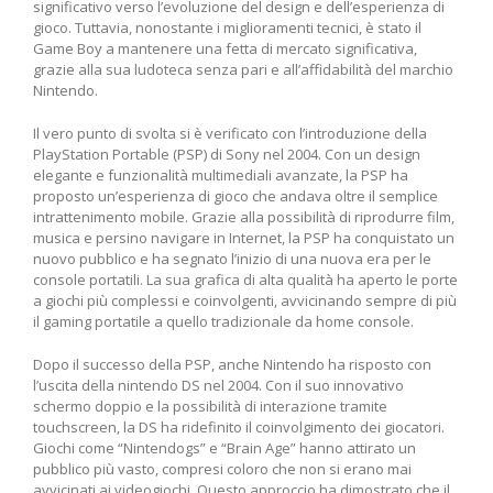
significativo verso l’evoluzione⁣ del design e dell’esperienza di
gioco.⁤ Tuttavia, nonostante i miglioramenti tecnici, è stato il
Game⁣ Boy a‌ mantenere una fetta di mercato significativa,
grazie alla​ sua ludoteca senza pari e⁢ all’affidabilità del marchio
Nintendo.
Il vero punto di svolta⁤ si è verificato con l’introduzione ⁣della
PlayStation Portable (PSP) di Sony nel 2004.‍ Con un design
elegante e funzionalità multimediali avanzate, la PSP‌ ha
proposto un’esperienza di gioco che andava oltre il semplice
⁤intrattenimento ‍mobile. Grazie alla possibilità di riprodurre film,
musica e ⁤persino​ navigare in Internet, la PSP ha conquistato un
nuovo pubblico e ha segnato ⁣l’inizio di una nuova⁢ era‍ per le
console⁣ portatili. La sua grafica di alta qualità ha aperto le porte
a giochi più‌ complessi ⁤e coinvolgenti, avvicinando sempre ‍di più
il gaming ‌portatile a quello tradizionale da home console.
Dopo il successo della PSP, anche Nintendo ha risposto con
l’uscita della nintendo DS ‍nel​ 2004. Con il suo innovativo
schermo ‍doppio e⁤ la ​possibilità di interazione tramite
touchscreen, la DS ha ridefinito⁢ il coinvolgimento dei giocatori.
Giochi come “Nintendogs”⁤ e⁣ “Brain Age” hanno attirato un
pubblico più vasto, compresi⁣ coloro che non si erano mai
avvicinati ai ⁤videogiochi. Questo approccio ha dimostrato ‍che il