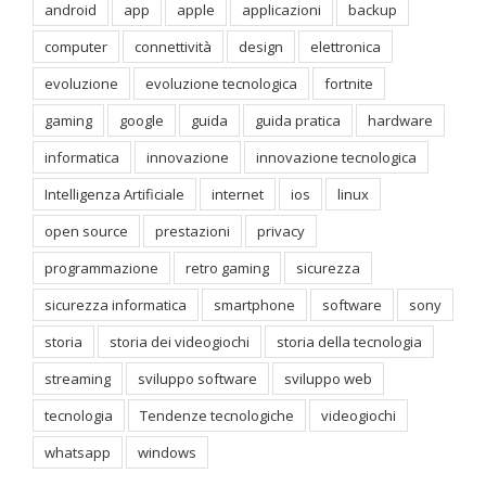
android
app
apple
applicazioni
backup
computer
connettività
design
elettronica
evoluzione
evoluzione tecnologica
fortnite
gaming
google
guida
guida pratica
hardware
informatica
innovazione
innovazione tecnologica
Intelligenza Artificiale
internet
ios
linux
open source
prestazioni
privacy
programmazione
retro gaming
sicurezza
sicurezza informatica
smartphone
software
sony
storia
storia dei videogiochi
storia della tecnologia
streaming
sviluppo software
sviluppo web
tecnologia
Tendenze tecnologiche
videogiochi
whatsapp
windows