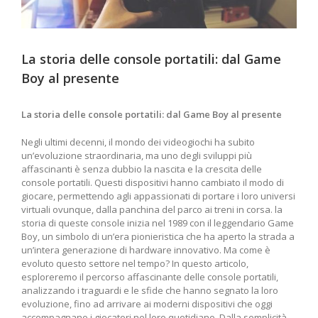
La storia delle console portatili: dal Game
Boy al presente
La storia⁢ delle console portatili: dal Game Boy ‌al ⁢presente
Negli ultimi decenni, il mondo dei videogiochi ha subito
⁤un’evoluzione straordinaria, ma uno ⁢degli sviluppi⁢ più
affascinanti ⁢è ⁢senza dubbio la nascita e la crescita delle
⁢console portatili. Questi⁣ dispositivi hanno ⁣cambiato il modo di
giocare,​ permettendo agli appassionati di portare i loro universi
virtuali ovunque, dalla⁤ panchina del parco‍ ai treni in corsa. la
storia di queste ⁣console⁤ inizia nel 1989 ​con il ‍leggendario Game
Boy, un simbolo di un’era pionieristica che⁤ ha aperto la strada a
un’intera generazione di hardware innovativo. Ma come è
evoluto questo settore nel‍ tempo? In questo articolo,
esploreremo il percorso affascinante delle console portatili,
analizzando i traguardi e le sfide che hanno segnato⁣ la loro
evoluzione, fino ad arrivare ai moderni dispositivi che oggi
accompagnano i giocatori⁢ nel loro quotidiano.‌ Dalla ‍semplicità