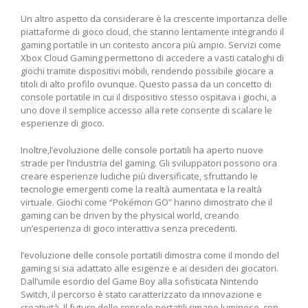
Un altro aspetto da considerare è la ‌crescente importanza ​delle
piattaforme di gioco cloud, ‌che stanno ⁢lentamente​ integrando il
gaming portatile in un contesto ancora più ampio. Servizi come
Xbox Cloud Gaming permettono di accedere‌ a vasti cataloghi di
⁢giochi tramite dispositivi mobili, rendendo possibile giocare a
titoli di alto​ profilo ovunque.‍ Questo passa ‌da un concetto di
console portatile in cui il dispositivo stesso ⁢ospitava i giochi, a
uno dove il semplice accesso alla rete consente di scalare le
esperienze di gioco.
Inoltre,l’evoluzione⁣ delle console portatili ha aperto nuove
strade per l’industria ‍del gaming. Gli sviluppatori possono ⁣ora​
creare esperienze ludiche ‍più diversificate, sfruttando le
tecnologie emergenti come la realtà aumentata e la realtà
‍virtuale. Giochi come “Pokémon GO” ‍hanno dimostrato che il
gaming can be driven by the ‌physical world, creando
un’esperienza ⁣di ⁤gioco interattiva senza precedenti.
l’evoluzione ‌delle console portatili dimostra come il mondo del
gaming si sia adattato alle esigenze e ai desideri dei giocatori.
Dall’umile esordio del Game Boy alla sofisticata Nintendo
Switch, il percorso è‌ stato caratterizzato da innovazione e
creatività. Il futuro⁣ delle console portatili rimane luminoso, con