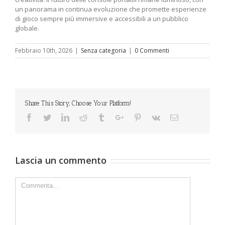
un panorama in continua evoluzione che promette esperienze
di gioco sempre più immersive e accessibili a un pubblico
globale.
Febbraio 10th, 2026
|
Senza categoria
|
0 Commenti
Share This Story, Choose Your Platform!
Facebook
Twitter
Linkedin
Reddit
Tumblr
Google+
Pinterest
Vk
Email
Lascia un commento
Comment