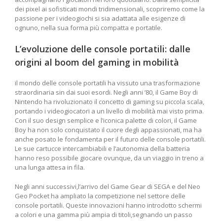
dei pixel ai sofisticati mondi tridimensionali, scopriremo come la
passione per i videogiochi si sia adattata alle esigenze⁢ di​
ognuno, nella sua forma più compatta e portatile.
L’evoluzione delle console portatili: dalle
origini al boom del gaming in mobilità
il mondo​ delle console portatili ‌ha vissuto una trasformazione
straordinaria sin ⁣dai suoi esordi. Negli anni ’80, il Game Boy di
Nintendo ha rivoluzionato⁣ il concetto di gaming su piccola scala,
portando⁢ i videogiocatori a ⁣un livello di mobilità mai visto prima.
Con il suo design semplice e l’iconica palette di colori, il Game
Boy ha ⁢non solo​ conquistato il cuore degli appassionati, ⁤ma ha
anche posato‍ le fondamenta ⁢per il futuro delle console portatili.
Le sue cartucce intercambiabili‌ e l’autonomia della batteria‌
hanno‌ reso possibile giocare ovunque, da un viaggio in ​treno a
una lunga ⁤attesa ⁤in fila.
Negli anni‌ successivi,l’arrivo del Game ⁢Gear di ⁤SEGA e del ‍Neo
Geo Pocket ha ampliato la competizione nel settore delle
console‌ portatili. ⁤Queste innovazioni hanno introdotto schermi⁢
a colori e una gamma più ampia di titoli,segnando un passo