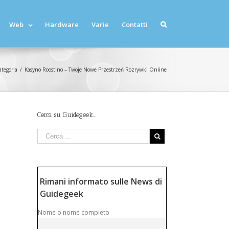
Web
Hardware
Varie
Contatti
ategoria
/
Kasyno Roostino – Twoje Nowe Przestrzeń Rozrywki Online
Cerca su Guidegeek…
Rimani informato sulle News di
Guidegeek
Nome o nome completo