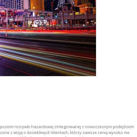
i poziom rozrywki hazardowej zintegrowanej z nowoczesnym podejściem
one z wizją o dociekliwych klientach, którzy zawsze cenią wysoko nie