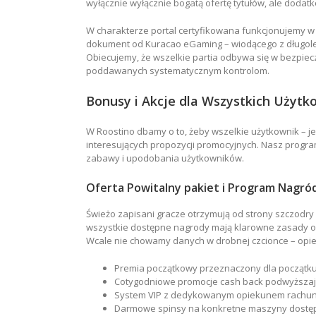
wyłącznie wyłącznie bogatą ofertę tytułów, ale doda
W charakterze portal certyfikowana funkcjonujemy w
dokument od Kuracao eGaming – wiodącego z długolet
Obiecujemy, że wszelkie partia odbywa się w bezpi
poddawanych systematycznym kontrolom.
Bonusy i Akcje dla Wszystkich Użytk
W Roostino dbamy o to, żeby wszelkie użytkownik – jed
interesujących propozycji promocyjnych. Nasz progr
zabawy i upodobania użytkowników.
Oferta Powitalny pakiet i Program Nagró
Świeżo zapisani gracze otrzymują od strony szczodry
wszystkie dostępne nagrody mają klarowne zasady ob
Wcale nie chowamy danych w drobnej czcionce – opie
Premia początkowy przeznaczony dla początku
Cotygodniowe promocje cash back podwyższaj
System VIP z dedykowanym opiekunem rachun
Darmowe spinsy na konkretne maszyny dostę