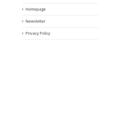
Homepage
Newsletter
Privacy Policy
il