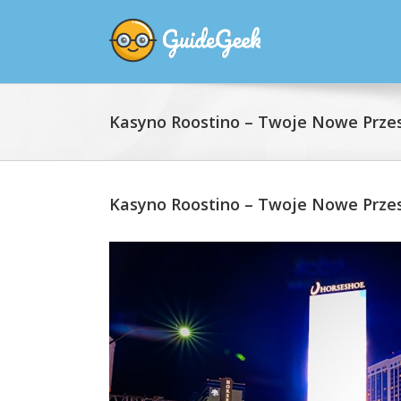
Kasyno Roostino – Twoje Nowe Przes
Kasyno Roostino – Twoje Nowe Przes