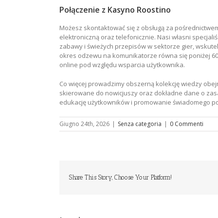
Połączenie z Kasyno Roostino
Możesz skontaktować się z obsługą za pośrednictwem 
elektroniczną oraz telefonicznie. Nasi własni specjali
zabawy i świeżych przepisów w sektorze gier, wskute
okres odzewu na komunikatorze równa się poniżej 60
online pod względu wsparcia użytkownika.
Co więcej prowadzimy obszerną kolekcję wiedzy obejm
skierowane do nowicjuszy oraz dokładne dane o zas
edukację użytkowników i promowanie świadomego po
Giugno 24th, 2026
|
Senza categoria
|
0 Commenti
Share This Story, Choose Your Platform!