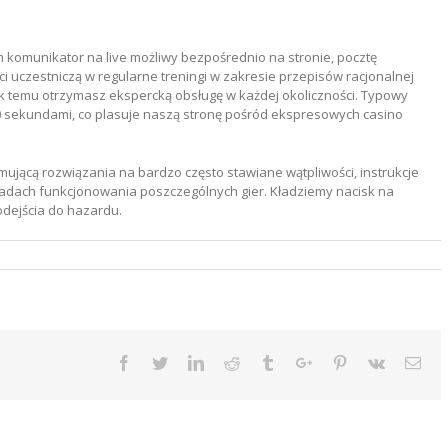
komunikator na live możliwy bezpośrednio na stronie, pocztę
ści uczestniczą w regularne treningi w zakresie przepisów racjonalnej
k temu otrzymasz ekspercką obsługę w każdej okoliczności. Typowy
 sekundami, co plasuje naszą stronę pośród ekspresowych casino
ującą rozwiązania na bardzo często stawiane wątpliwości, instrukcje
adach funkcjonowania poszczególnych gier. Kładziemy nacisk na
dejścia do hazardu.
Facebook
Twitter
Linkedin
Reddit
Tumblr
Google+
Pinterest
Vk
Ema