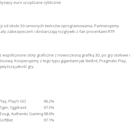
tysięcy euro urządzane cyklicznie
cji od około 50 cenionych twórców oprogramowania. Partnerujemy
katy zabezpieczeń i dostarczają rozgrywki z fair procentami RTP.
spółczesne sloty graficzne z nowoczesną grafiką 3D, po gry stołowe i
sową. Kooperujemy z tego typu gigantami jak NetEnt, Pragmatic Play,
jwyższą jakość gry.
Play, Play’n GO
96.2%
iger, Yggdrasil
97.5%
Ezugi, Authentic Gaming
98.6%
iSoftBet
97.1%