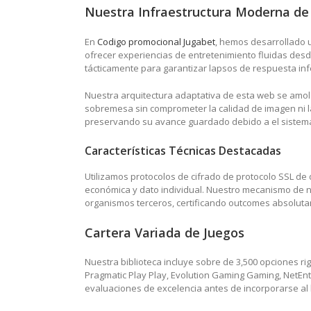
Nuestra Infraestructura Moderna de
En
Codigo promocional Jugabet
, hemos desarrollado 
ofrecer experiencias de entretenimiento fluidas desd
tácticamente para garantizar lapsos de respuesta infe
Nuestra arquitectura adaptativa de esta web se amo
sobremesa sin comprometer la calidad de imagen ni 
preservando su avance guardado debido a el sistema 
Características Técnicas Destacadas
Utilizamos protocolos de cifrado de protocolo SSL de 
económica y dato individual. Nuestro mecanismo de
organismos terceros, certificando outcomes absolut
Cartera Variada de Juegos
Nuestra biblioteca incluye sobre de 3,500 opciones r
Pragmatic Play Play, Evolution Gaming Gaming, NetEnt
evaluaciones de excelencia antes de incorporarse al 