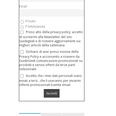
Email
Privato
P.IVA/Azienda
Preso atto della privacy policy, accetto
di iscrivermi alla Newsletter del sito
Guidegeek e di ricevere aggiornamenti sui
migliori articoli della settimana.
Dichiaro di aver preso visione della
Privacy Policy e acconsento a ricevere da
GuideGeek comunicazioni promozionali su
prodotti e servizi offerti da terze parti
selezionate.
Accetto che i miei dati personali siano
inviati a terzi , che li useranno per inviarmi
offerte promozionali tramite email.