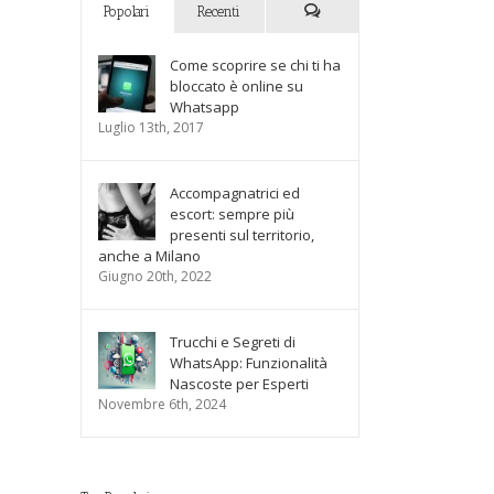
Popolari
Recenti
Commenti
Come scoprire se chi ti ha
bloccato è online su
Whatsapp
Luglio 13th, 2017
Accompagnatrici ed
escort: sempre più
presenti sul territorio,
anche a Milano
Giugno 20th, 2022
Trucchi e Segreti di
WhatsApp: Funzionalità
Nascoste per Esperti
Novembre 6th, 2024