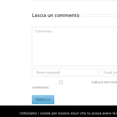
Lascia un commento
Comment
Salva il mio no
commento.
Utilizziamo i cookie per essere sicuri che tu possa avere la 