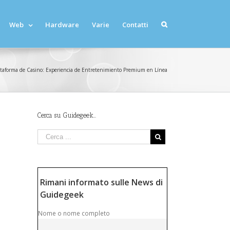
Web
Hardware
Varie
Contatti
ataforma de Casino: Experiencia de Entretenimiento Premium en Línea
Cerca su Guidegeek…
Rimani informato sulle News di
Guidegeek
Nome o nome completo