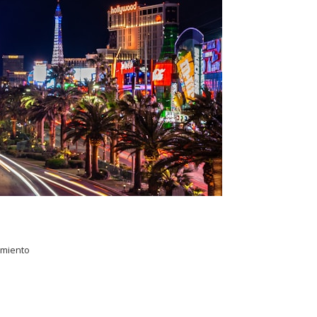
imiento