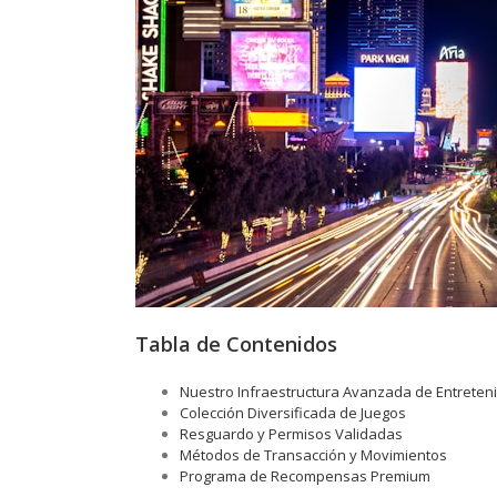
Tabla de Contenidos
Nuestro Infraestructura Avanzada de Entreten
Colección Diversificada de Juegos
Resguardo y Permisos Validadas
Métodos de Transacción y Movimientos
Programa de Recompensas Premium