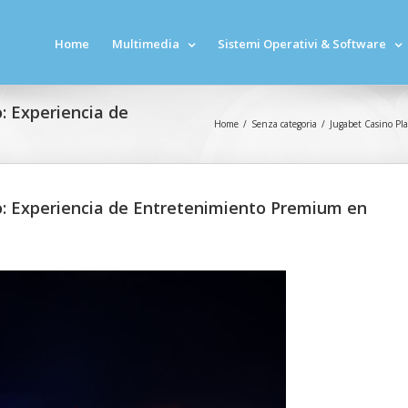
Home
Multimedia
Sistemi Operativi & Software
: Experiencia de
Home
/
Senza categoria
/
Jugabet Casino Pl
o: Experiencia de Entretenimiento Premium en