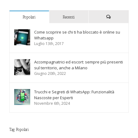
Popolari
Recenti
Commenti
Come scoprire se chi ti ha bloccato è online su
Whatsapp
Luglio 13th, 2017
Accompagnatrici ed escort: sempre più presenti
sul territorio, anche a Milano
Giugno 20th, 2022
Trucchi e Segreti di WhatsApp: Funzionalità
Nascoste per Esperti
Novembre 6th, 2024
Tag Popolari