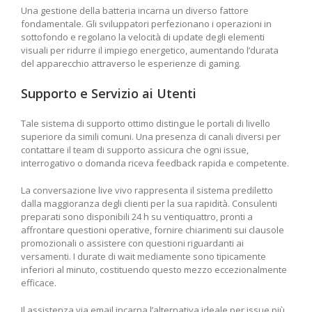
Una gestione della batteria incarna un diverso fattore
fondamentale. Gli sviluppatori perfezionano i operazioni in
sottofondo e regolano la velocità di update degli elementi
visuali per ridurre il impiego energetico, aumentando l’durata
del apparecchio attraverso le esperienze di gaming.
Supporto e Servizio ai Utenti
Tale sistema di supporto ottimo distingue le portali di livello
superiore da simili comuni. Una presenza di canali diversi per
contattare il team di supporto assicura che ogni issue,
interrogativo o domanda riceva feedback rapida e competente.
La conversazione live vivo rappresenta il sistema prediletto
dalla maggioranza degli clienti per la sua rapidità. Consulenti
preparati sono disponibili 24 h su ventiquattro, pronti a
affrontare questioni operative, fornire chiarimenti sui clausole
promozionali o assistere con questioni riguardanti ai
versamenti. I durate di wait mediamente sono tipicamente
inferiori al minuto, costituendo questo mezzo eccezionalmente
efficace.
Il assistenza via email incarna l’alternativa ideale per issue più