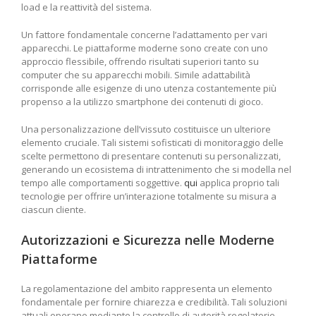
load e la reattività del sistema.
Un fattore fondamentale concerne l’adattamento per vari
apparecchi. Le piattaforme moderne sono create con uno
approccio flessibile, offrendo risultati superiori tanto su
computer che su apparecchi mobili. Simile adattabilità
corrisponde alle esigenze di uno utenza costantemente più
propenso a la utilizzo smartphone dei contenuti di gioco.
Una personalizzazione dell’vissuto costituisce un ulteriore
elemento cruciale. Tali sistemi sofisticati di monitoraggio delle
scelte permettono di presentare contenuti su personalizzati,
generando un ecosistema di intrattenimento che si modella nel
tempo alle comportamenti soggettive.
qui
applica proprio tali
tecnologie per offrire un’interazione totalmente su misura a
ciascun cliente.
Autorizzazioni e Sicurezza nelle Moderne
Piattaforme
La regolamentazione del ambito rappresenta un elemento
fondamentale per fornire chiarezza e credibilità. Tali soluzioni
attuali operano mediante la controllo di autorità regolatorie