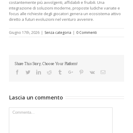
costantemente più avvolgenti, affidabili e fruibili. Una
integrazione di soluzioni moderne, proposte ludiche variate e
focus alle richieste degli giocatori genera un ecosistema attivo
diretto a futuri evoluzioni nel venturo avvenire.
Giugno 17th, 2026
|
Senza categoria
|
0 Commenti
Share This Story, Choose Your Platform!
Facebook
Twitter
Linkedin
Reddit
Tumblr
Google+
Pinterest
Vk
Email
Lascia un commento
Comment