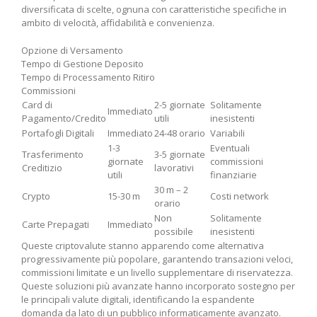
diversificata di scelte, ognuna con caratteristiche specifiche in
ambito di velocità, affidabilità e convenienza.
Opzione di Versamento
Tempo di Gestione Deposito
Tempo di Processamento Ritiro
Commissioni
Card di
2-5 giornate
Solitamente
Immediato
Pagamento/Credito
utili
inesistenti
Portafogli Digitali
Immediato
24-48 orario
Variabili
1-3
Eventuali
Trasferimento
3-5 giornate
giornate
commissioni
Creditizio
lavorativi
utili
finanziarie
30 m – 2
Crypto
15-30 m
Costi network
orario
Non
Solitamente
Carte Prepagati
Immediato
possibile
inesistenti
Queste criptovalute stanno apparendo come alternativa
progressivamente più popolare, garantendo transazioni veloci,
commissioni limitate e un livello supplementare di riservatezza.
Queste soluzioni più avanzate hanno incorporato sostegno per
le principali valute digitali, identificando la espandente
domanda da lato di un pubblico informaticamente avanzato.