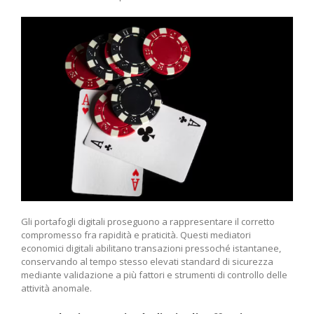
Gli portafogli digitali proseguono a rappresentare il corretto
compromesso fra rapidità e praticità. Questi mediatori
economici digitali abilitano transazioni pressoché istantanee,
conservando al tempo stesso elevati standard di sicurezza
mediante validazione a più fattori e strumenti di controllo delle
attività anomale.