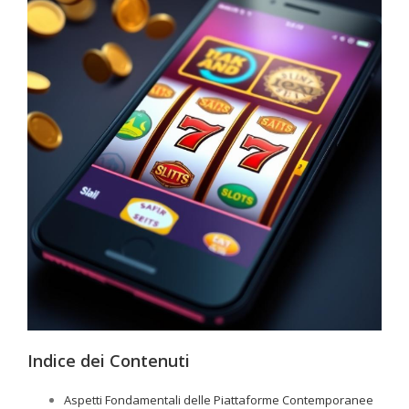
Indice dei Contenuti
Aspetti Fondamentali delle Piattaforme Contemporanee