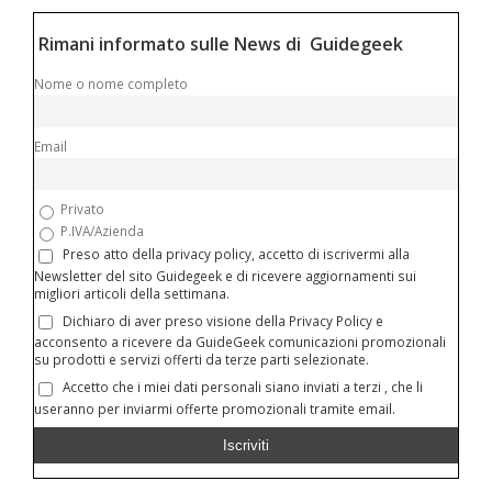
Rimani informato sulle News di Guidegeek
Nome o nome completo
Email
Privato
P.IVA/Azienda
Preso atto della privacy policy, accetto di iscrivermi alla
Newsletter del sito Guidegeek e di ricevere aggiornamenti sui
migliori articoli della settimana.
Dichiaro di aver preso visione della Privacy Policy e
acconsento a ricevere da GuideGeek comunicazioni promozionali
su prodotti e servizi offerti da terze parti selezionate.
Accetto che i miei dati personali siano inviati a terzi , che li
useranno per inviarmi offerte promozionali tramite email.