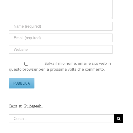
Salva il mio nome, email e sito web in
questo browser per la prossima volta che commento.
Cerca su Guidegeek…