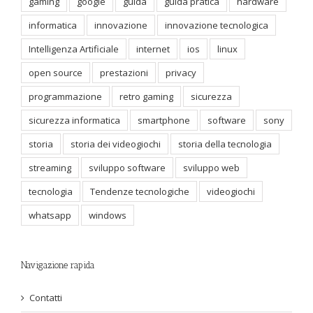
gaming
google
guida
guida pratica
hardware
informatica
innovazione
innovazione tecnologica
Intelligenza Artificiale
internet
ios
linux
open source
prestazioni
privacy
programmazione
retro gaming
sicurezza
sicurezza informatica
smartphone
software
sony
storia
storia dei videogiochi
storia della tecnologia
streaming
sviluppo software
sviluppo web
tecnologia
Tendenze tecnologiche
videogiochi
whatsapp
windows
Navigazione rapida
Contatti