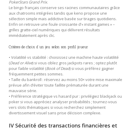
PokerStars Grand Prix
.
Le bingo français conserve ses racines communautaires grâce
aux chatrooms intégrées tandis que keno propose une
sélection simple mais addictive basée sur tirages quotidiens.
Enfin on retrouve une foule croissante d’« instant games » –
grilles gratte-ciel numériques qui délivrent résultats
immédiatement après clic.
Critères de choix d’un jeu selon son profil joueur
• Volatilité vs stabilité : choisissez une machine haute volatilité
(
Dead or Alive
) si vous ciblez gros jackpots rares ; optez plutôt
pour faible volatilité (
Book of Dead
) si vous préférez gagner
fréquemment petites sommes.
• Taille du bankroll : réservez au moins 50× votre mise maximale
prévue afin d’éviter toute faillite prématurée durant une
mauvaise série.
• Préférence stratégique vs hasard pur : privilégiez blackjack ou
poker si vous appréciez analyser probabilités ; tournez-vous
vers slots thématiques si vous recherchez simplement
divertissement visuel sans prise décision complexe.
IV Sécurité des transactions financières et