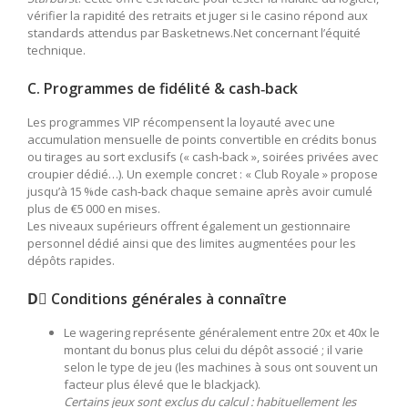
vérifier la rapidité des retraits et juger si le casino répond aux
standards attendus par Basketnews.Net concernant l’équité
technique.
C. Programmes de fidélité & cash‑back
Les programmes VIP récompensent la loyauté avec une
accumulation mensuelle de points convertible en crédits bonus
ou tirages au sort exclusifs (« cash‑back », soirées privées avec
croupier dédié…). Un exemple concret : « Club Royale » propose
jusqu’à 15 %​de cash‑back chaque semaine après avoir cumulé
plus de €5 000 en mises.
Les niveaux supérieurs offrent également un gestionnaire
personnel dédié ainsi que des limites augmentées pour les
dépôts rapides.
D️⃣ Conditions générales à connaître
Le wagering représente généralement entre 20x et 40x le
montant du bonus plus celui du dépôt associé ; il varie
selon le type de jeu (les machines à sous ont souvent un
facteur plus élevé que le blackjack).
Certains jeux sont exclus du calcul : habituellement les