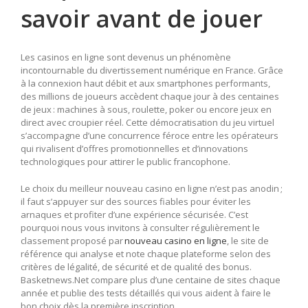
savoir avant de jouer
Les casinos en ligne sont devenus un phénomène
incontournable du divertissement numérique en France. Grâce
à la connexion haut débit et aux smartphones performants,
des millions de joueurs accèdent chaque jour à des centaines
de jeux : machines à sous, roulette, poker ou encore jeux en
direct avec croupier réel. Cette démocratisation du jeu virtuel
s’accompagne d’une concurrence féroce entre les opérateurs
qui rivalisent d’offres promotionnelles et d’innovations
technologiques pour attirer le public francophone.
Le choix du meilleur nouveau casino en ligne n’est pas anodin ;
il faut s’appuyer sur des sources fiables pour éviter les
arnaques et profiter d’une expérience sécurisée. C’est
pourquoi nous vous invitons à consulter régulièrement le
classement proposé par
nouveau casino en ligne
, le site de
référence qui analyse et note chaque plateforme selon des
critères de légalité, de sécurité et de qualité des bonus.
Basketnews.Net compare plus d’une centaine de sites chaque
année et publie des tests détaillés qui vous aident à faire le
bon choix dès la première inscription.