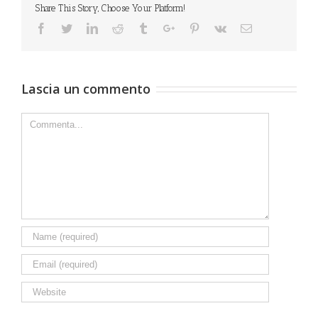
Share This Story, Choose Your Platform!
Facebook
Twitter
Linkedin
Reddit
Tumblr
Google+
Pinterest
Vk
Email
Lascia un commento
Comment