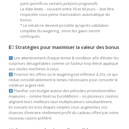
paris sportifs ou certains jackpots progressifs.
La date limite – souvent entre 30 et 60 jours – doit être
respectée sous peine d’annulation automatique du
bonus.
* Le retrait ne devient possible qu’après validation
complète du wagering ; sinon les gains seront
confisqués.
E️⃣ Stratégies pour maximiser la valeur des bonus
Lire attentivement chaque terme & condition afin d’éviter les
surprises désagréables comme un facteur trop élevé appliqué
aux seules machines à sous.
Prioriser les offres où le wagering est inférieur à 25x, ce qui
réduit considérablement le temps nécessaire pour convertir le
crédit en argent réel.
Planifier son budget autour des périodes promotionnelles
majeures – comme Noël ou EuroMillions – où plusieurs casinos
alignent leurs meilleurs taux multiplicateurs simultanément.
En suivant ces trois étapes simples vous augmentez vos
chances d’extraire réellement profit du cadeau offert par votre
nouveau casino préféré.