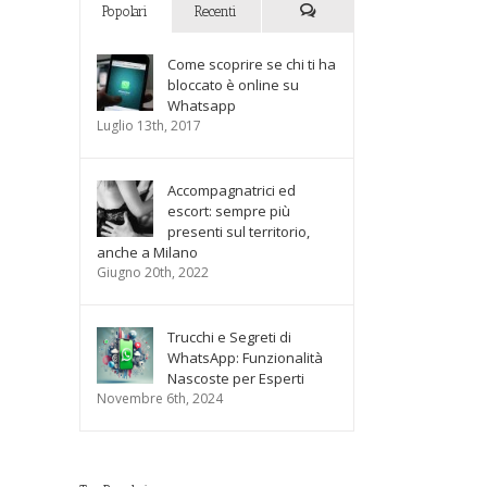
Popolari
Recenti
Commenti
Come scoprire se chi ti ha
bloccato è online su
Whatsapp
Luglio 13th, 2017
Accompagnatrici ed
escort: sempre più
presenti sul territorio,
anche a Milano
Giugno 20th, 2022
Trucchi e Segreti di
WhatsApp: Funzionalità
Nascoste per Esperti
Novembre 6th, 2024