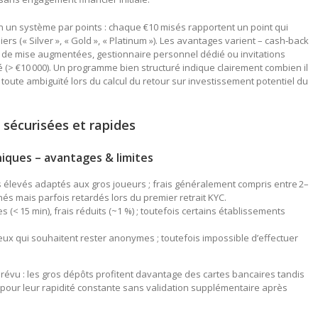
un système par points : chaque €10 misés rapportent un point qui
s (« Silver », « Gold », « Platinum »). Les avantages varient – cash‑back
tes de mise augmentées, gestionnaire personnel dédié ou invitations
é (> €10 000). Un programme bien structuré indique clairement combien il
 toute ambiguïté lors du calcul du retour sur investissement potentiel du
sécurisées et rapides
niques – avantages & limites
s élevés adaptés aux gros joueurs ; frais généralement compris entre 2–
nés mais parfois retardés lors du premier retrait KYC.
es (< 15 min), frais réduits (~1 %) ; toutefois certains établissements
ux qui souhaitent rester anonymes ; toutefois impossible d’effectuer
révu : les gros dépôts profitent davantage des cartes bancaires tandis
r pour leur rapidité constante sans validation supplémentaire après