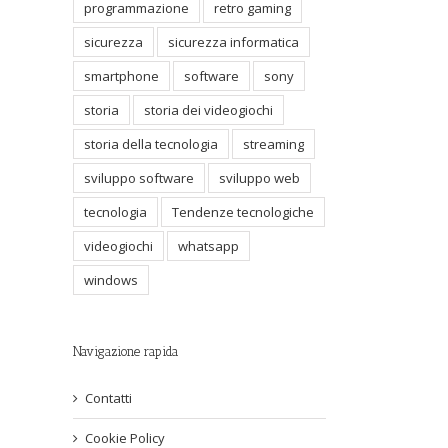
programmazione
retro gaming
sicurezza
sicurezza informatica
smartphone
software
sony
storia
storia dei videogiochi
storia della tecnologia
streaming
sviluppo software
sviluppo web
tecnologia
Tendenze tecnologiche
videogiochi
whatsapp
windows
Navigazione rapida
Contatti
Cookie Policy