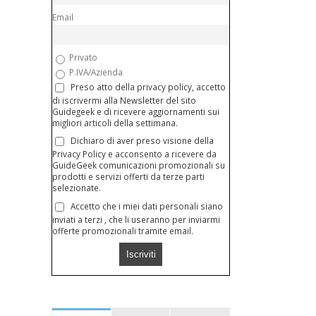
Email
Privato
P.IVA/Azienda
Preso atto della privacy policy, accetto
di iscrivermi alla Newsletter del sito
Guidegeek e di ricevere aggiornamenti sui
migliori articoli della settimana.
Dichiaro di aver preso visione della
Privacy Policy e acconsento a ricevere da
GuideGeek comunicazioni promozionali su
prodotti e servizi offerti da terze parti
selezionate.
Accetto che i miei dati personali siano
inviati a terzi , che li useranno per inviarmi
offerte promozionali tramite email.