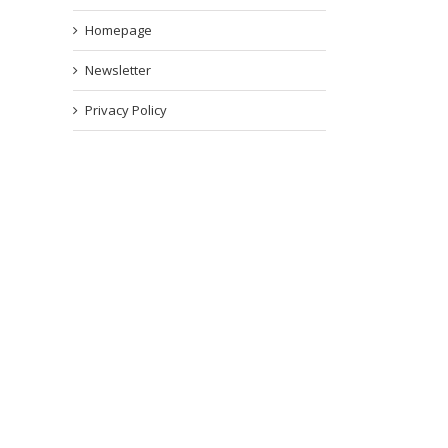
Homepage
Newsletter
Privacy Policy