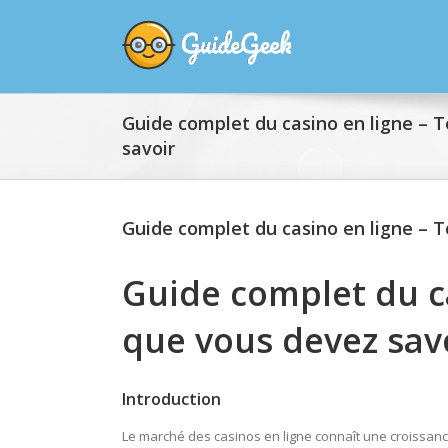
Guide complet du casino en ligne – 
savoir
Guide complet du casino en ligne – T
Guide complet du ca
que vous devez sav
Introduction
Le marché des casinos en ligne connaît une croissan