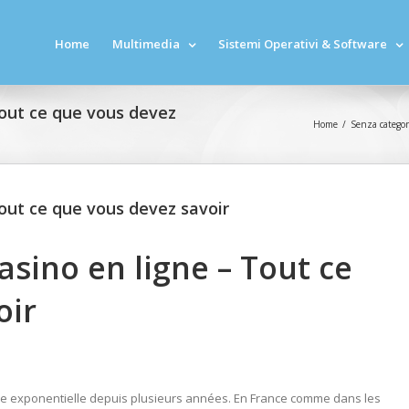
Home
Multimedia
Sistemi Operativi & Software
Tout ce que vous devez
Home
/
Senza categor
out ce que vous devez savoir
sino en ligne – Tout ce
oir
ce exponentielle depuis plusieurs années. En France comme dans les