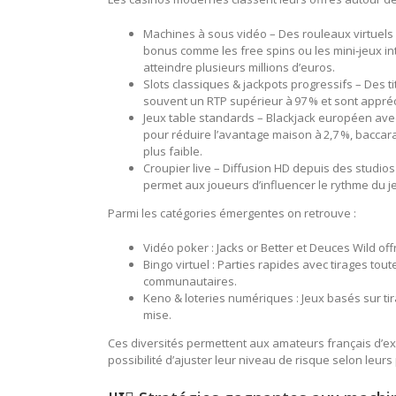
Machines à sous vidéo – Des rouleaux virtuels 
bonus comme les free spins ou les mini‑jeux in
atteindre plusieurs millions d’euros.
Slots classiques & jackpots progressifs – Des ti
souvent un RTP supérieur à 97 % et sont appréci
Jeux table standards – Blackjack européen avec
pour réduire l’avantage maison à 2,7 %, baccara
plus faible.
Croupier live – Diffusion HD depuis des studios 
permet aux joueurs d’influencer le rythme du je
Parmi les catégories émergentes on retrouve :
Vidéo poker : Jacks or Better et Deuces Wild o
Bingo virtuel : Parties rapides avec tirages to
communautaires.
Keno & loteries numériques : Jeux basés sur tir
mise.
Ces diversités permettent aux amateurs français d’exp
possibilité d’ajuster leur niveau de risque selon leur