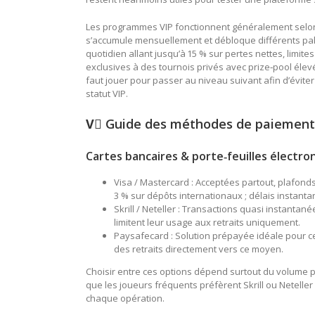
Les programmes VIP fonctionnent généralement selon 
s’accumule mensuellement et débloque différents palier
quotidien allant jusqu’à 15 % sur pertes nettes, limi
exclusives à des tournois privés avec prize‑pool élev
faut jouer pour passer au niveau suivant afin d’éviter
statut VIP.
V️⃣ Guide des méthodes de paiement 
Cartes bancaires & porte‑feuilles électro
Visa / Mastercard : Acceptées partout, plafond
3 % sur dépôts internationaux ; délais instanta
Skrill / Neteller : Transactions quasi instantané
limitent leur usage aux retraits uniquement.
Paysafecard : Solution prépayée idéale pour ce
des retraits directement vers ce moyen.
Choisir entre ces options dépend surtout du volume p
que les joueurs fréquents préfèrent Skrill ou Netelle
chaque opération.