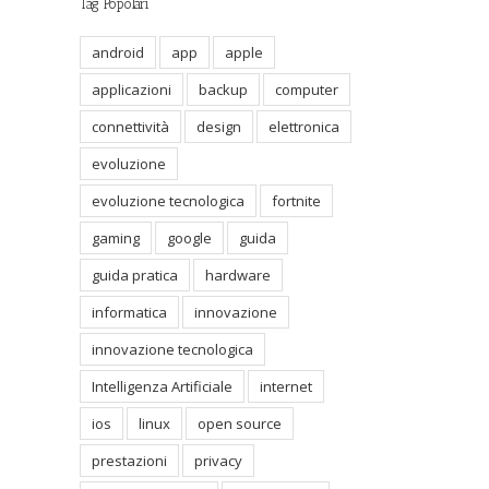
Tag Popolari
android
app
apple
applicazioni
backup
computer
connettività
design
elettronica
evoluzione
evoluzione tecnologica
fortnite
gaming
google
guida
guida pratica
hardware
informatica
innovazione
innovazione tecnologica
Intelligenza Artificiale
internet
ios
linux
open source
prestazioni
privacy