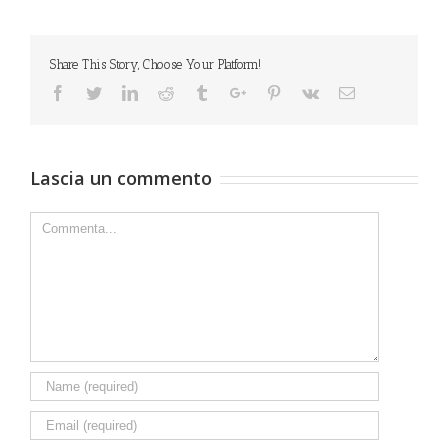
Share This Story, Choose Your Platform!
Facebook
Twitter
Linkedin
Reddit
Tumblr
Google+
Pinterest
Vk
Email
Lascia un commento
Comment