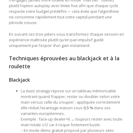
plutôt l’option autoplay avec limite fixe afin que chaque cycle
respecte votre budget prédéfini — cela évite que l’algorithme
ne consomme rapidement tout votre capital pendant une
période creuse.
En suivant ces trois piliers vous transformez chaque session en
expérience maîtrisée plutôt qu’en pari impulsif guidé
uniquement par l’espoir d’un gain instantané.
Techniques éprouvées au blackjack et à la
roulette
Blackjack
La
basic strategy
repose sur un tableau mémorisable
montrant quand frapper, rester ou doubler selon votre
main versus celle du croupier ; appliquée correctement
elle réduit l’avantage maison sous
0,5 %
dans ses
variantes européennes.
Exemple : face-up dealer=6 → toujours rester avec toute
main totale ≥12 car il risque fortement bustir.
– En mode démo gratuit proposé par plusieurs sites