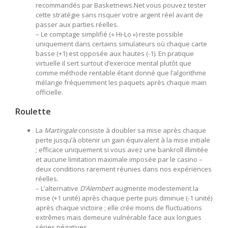
recommandés par Basketnews.Net vous pouvez tester
cette stratégie sans risquer votre argent réel avant de
passer aux parties réelles.
– Le comptage simplifié (« Hi‑Lo ») reste possible
uniquement dans certains simulateurs où chaque carte
basse (+1) est opposée aux hautes (-1). En pratique
virtuelle il sert surtout d’exercice mental plutôt que
comme méthode rentable étant donné que l’algorithme
mélange fréquemment les paquets après chaque main
officielle.
Roulette
La
Martingale
consiste à doubler sa mise après chaque
perte jusqu’à obtenir un gain équivalent à la mise initiale
; efficace uniquement si vous avez une bankroll illimitée
et aucune limitation maximale imposée par le casino –
deux conditions rarement réunies dans nos expériences
réelles.
– L’alternative
D’Alembert
augmente modestement la
mise (+1 unité) après chaque perte puis diminue (-1 unité)
après chaque victoire ; elle crée moins de fluctuations
extrêmes mais demeure vulnérable face aux longues
séries négatives.