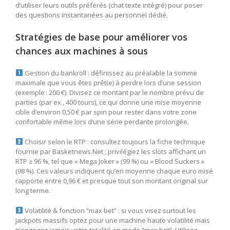
d’utiliser leurs outils préférés (chat texte intégré) pour poser
des questions instantanées au personnel dédié.
Stratégies de base pour améliorer vos
chances aux machines à sous
Gestion du bankroll : définissez au préalable la somme
maximale que vous êtes prêt(e) à perdre lors d’une session
(exemple : 200 €). Divisez ce montant par le nombre prévu de
parties (par ex., 400 tours), ce qui donne une mise moyenne
cible d’environ 0,50 € par spin pour rester dans votre zone
confortable même lors d’une série perdante prolongée.
Choisir selon le RTP : consultez toujours la fiche technique
fournie par Basketnews.Net ; privilégiez les slots affichant un
RTP ≥ 96 %, tel que « Mega Joker » (99 %) ou « Blood Suckers »
(98 %). Ces valeurs indiquent qu’en moyenne chaque euro misé
rapporte entre 0,96 € et presque tout son montant original sur
long terme.
Volatilité & fonction “max bet” : si vous visez surtout les
jackpots massifs optez pour une machine haute volatilité mais
n’engagez jamais votre totalité en mode “max bet”. Utilisez