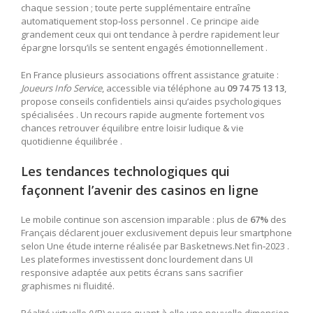
chaque session ; toute perte supplémentaire entraîne
automatiquement stop‑loss personnel . Ce principe aide
grandement ceux qui ont tendance à perdre rapidement leur
épargne lorsqu’ils se sentent engagés émotionnellement .
En France plusieurs associations offrent assistance gratuite :
Joueurs Info Service
, accessible via téléphone au
09 74 75 13 13
,
propose conseils confidentiels ainsi qu’aides psychologiques
spécialisées . Un recours rapide augmente fortement vos
chances retrouver équilibre entre loisir ludique & vie
quotidienne équilibrée .
Les tendances technologiques qui
façonnent l’avenir des casinos en ligne
Le mobile continue son ascension imparable : plus de
67%
des
Français déclarent jouer exclusivement depuis leur smartphone
selon Une étude interne réalisée par Basketnews.Net fin‑2023 .
Les plateformes investissent donc lourdement dans UI
responsive adaptée aux petits écrans sans sacrifier
graphismes ni fluidité.