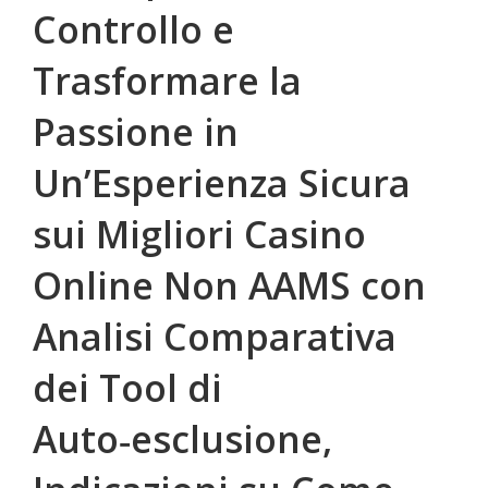
Controllo e
Trasformare la
Passione in
Un’Esperienza Sicura
sui Migliori Casino
Online Non AAMS con
Analisi Comparativa
dei Tool di
Auto‑esclusione,