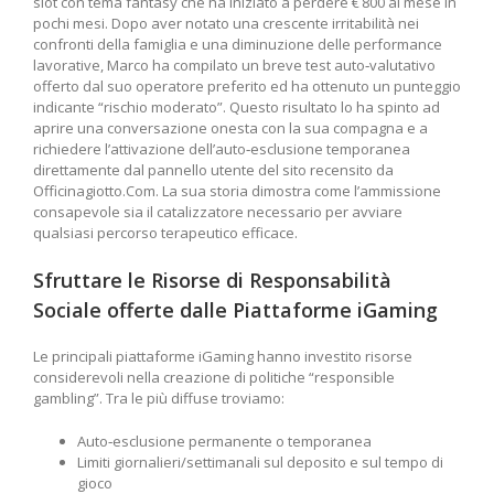
slot con tema fantasy che ha iniziato a perdere € 800 al mese in
pochi mesi. Dopo aver notato una crescente irritabilità nei
confronti della famiglia e una diminuzione delle performance
lavorative, Marco ha compilato un breve test auto‑valutativo
offerto dal suo operatore preferito ed ha ottenuto un punteggio
indicante “rischio moderato”. Questo risultato lo ha spinto ad
aprire una conversazione onesta con la sua compagna e a
richiedere l’attivazione dell’auto‑esclusione temporanea
direttamente dal pannello utente del sito recensito da
Officinagiotto.Com. La sua storia dimostra come l’ammissione
consapevole sia il catalizzatore necessario per avviare
qualsiasi percorso terapeutico efficace.
Sfruttare le Risorse di Responsabilità
Sociale offerte dalle Piattaforme iGaming
Le principali piattaforme iGaming hanno investito risorse
considerevoli nella creazione di politiche “responsible
gambling”. Tra le più diffuse troviamo:
Auto‑esclusione permanente o temporanea
Limiti giornalieri/settimanali sul deposito e sul tempo di
gioco