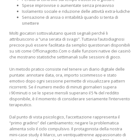
Spese improvvise o aumentate senza preavviso
Isolamento sociale e riduzione delle attività extra‑ludiche
Sensazione di ansia o irritabilità quando si tenta di
smettere
Molti giocatori sottovalutano questi segnali perché li
attribuiscono a “una serata di svago”. Tuttavia l’autodiagnosi
precoce può essere facilitata da semplici questionari disponibili
su siti come Officinagiotto.Com o dalle funzioni native dei casinò
che mostrano statistiche settimanali sulle sessioni di gioco.
Un metodo pratico consiste nel tenere un diario digitale delle
puntate: annotare data, ora, importo scommesso e stato
emotivo dopo ogni sessione permette di visualizzare pattern
ricorrenti. Se il numero medio di minuti giornalieri supera
i 90 minuti o se le spese mensili superano il 5 % del reddito
disponibile, è il momento di considerare seriamente l’intervento
terapeutico.
Dal punto di vista psicologico, l’accettazione rappresenta il
“primo gradino” del cambiamento; negare la problematica
alimenta solo il ciclo compulsivo. Il protagonista della nostra
mini‑case study è Marco, un ventiquattrenne appassionato di