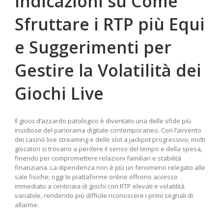
Indicazioni su Come
Sfruttare i RTP più Equi
e Suggerimenti per
Gestire la Volatilità dei
Giochi Live
Il gioco d’azzardo patologico è diventato una delle sfide più
insidiose del panorama digitale contemporaneo. Con l’avvento
dei casinò live streaming e delle slot a jackpot progressivo, molti
giocatori si trovano a perdere il senso del tempo e della spesa,
finendo per compromettere relazioni familiari e stabilità
finanziaria. La dipendenza non è più un fenomeno relegato alle
sale fisiche; oggi le piattaforme online offrono accesso
immediato a centinaia di giochi con RTP elevati e volatilità
variabile, rendendo più difficile riconoscere i primi segnali di
allarme.