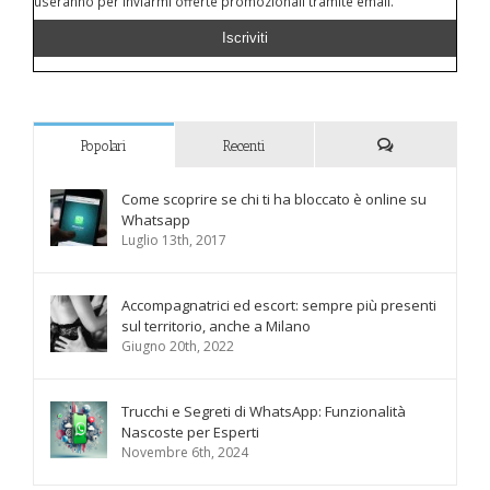
useranno per inviarmi offerte promozionali tramite email.
Popolari
Recenti
Commenti
Come scoprire se chi ti ha bloccato è online su
Whatsapp
Luglio 13th, 2017
Accompagnatrici ed escort: sempre più presenti
sul territorio, anche a Milano
Giugno 20th, 2022
Trucchi e Segreti di WhatsApp: Funzionalità
Nascoste per Esperti
Novembre 6th, 2024