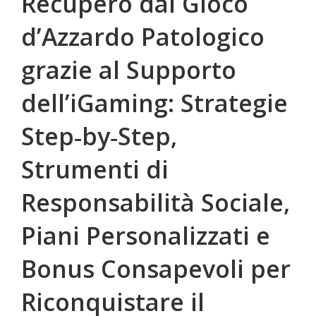
Recupero dal Gioco
d’Azzardo Patologico
grazie al Supporto
dell’iGaming: Strategie
Step‑by‑Step,
Strumenti di
Responsabilità Sociale,
Piani Personalizzati e
Bonus Consapevoli per
Riconquistare il