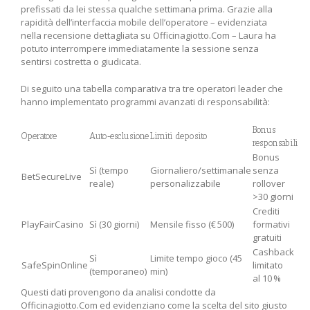
prefissati da lei stessa qualche settimana prima. Grazie alla
rapidità dell’interfaccia mobile dell’operatore – evidenziata
nella recensione dettagliata su Officinagiotto.Com – Laura ha
potuto interrompere immediatamente la sessione senza
sentirsi costretta o giudicata.
Di seguito una tabella comparativa tra tre operatori leader che
hanno implementato programmi avanzati di responsabilità:
Bonus
Operatore
Auto‑esclusione
Limiti deposito
responsabili
Bonus
Sì (tempo
Giornaliero/settimanale
senza
BetSecureLive
reale)
personalizzabile
rollover
>30 giorni
Crediti
PlayFairCasino
Sì (30 giorni)
Mensile fisso (€ 500)
formativi
gratuiti
Cashback
Sì
Limite tempo gioco (45
SafeSpinOnline
limitato
(temporaneo)
min)
al 10 %
Questi dati provengono da analisi condotte da
Officinagiotto.Com ed evidenziano come la scelta del sito giusto