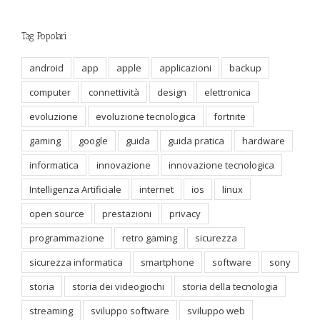
Tag Popolari
android
app
apple
applicazioni
backup
computer
connettività
design
elettronica
evoluzione
evoluzione tecnologica
fortnite
gaming
google
guida
guida pratica
hardware
informatica
innovazione
innovazione tecnologica
Intelligenza Artificiale
internet
ios
linux
open source
prestazioni
privacy
programmazione
retro gaming
sicurezza
sicurezza informatica
smartphone
software
sony
storia
storia dei videogiochi
storia della tecnologia
streaming
sviluppo software
sviluppo web