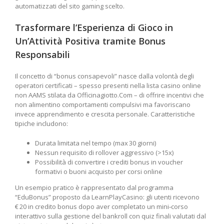
automatizzati del sito gaming scelto.
Trasformare l’Esperienza di Gioco in
Un’Attività Positiva tramite Bonus
Responsabili
Il concetto di “bonus consapevoli” nasce dalla volontà degli
operatori certificati – spesso presenti nella lista casino online
non AAMS stilata da Officinagiotto.Com – di offrire incentivi che
non alimentino comportamenti compulsivi ma favoriscano
invece apprendimento e crescita personale. Caratteristiche
tipiche includono:
Durata limitata nel tempo (max 30 giorni)
Nessun requisito di rollover aggressivo (>15x)
Possibilità di convertire i crediti bonus in voucher
formativi o buoni acquisto per corsi online
Un esempio pratico è rappresentato dal programma
“EduBonus” proposto da LearnPlayCasino: gli utenti ricevono
€ 20 in credito bonus dopo aver completato un mini‑corso
interattivo sulla gestione del bankroll con quiz finali valutati dal