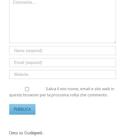
Salva il mio nome, email e sito web in
questo browser per la prossima volta che commento.
Cerca su Guidegeek…