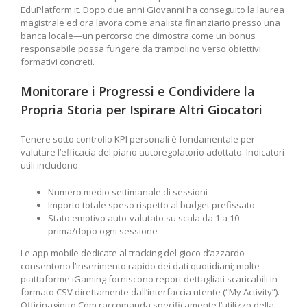
EduPlatform.it. Dopo due anni Giovanni ha conseguito la laurea
magistrale ed ora lavora come analista finanziario presso una
banca locale—un percorso che dimostra come un bonus
responsabile possa fungere da trampolino verso obiettivi
formativi concreti.
Monitorare i Progressi e Condividere la
Propria Storia per Ispirare Altri Giocatori
Tenere sotto controllo KPI personali è fondamentale per
valutare l’efficacia del piano autoregolatorio adottato. Indicatori
utili includono:
Numero medio settimanale di sessioni
Importo totale speso rispetto al budget prefissato
Stato emotivo auto‑valutato su scala da 1 a 10
prima/dopo ogni sessione
Le app mobile dedicate al tracking del gioco d’azzardo
consentono l’inserimento rapido dei dati quotidiani; molte
piattaforme iGaming forniscono report dettagliati scaricabili in
formato CSV direttamente dall’interfaccia utente (“My Activity”).
Officinagiotto.Com raccomanda specificamente l’utilizzo della