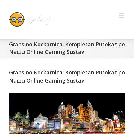
Gransino Kockarnica: Kompletan Putokaz po
Nашu Online Gaming Sustav
Gransino Kockarnica: Kompletan Putokaz po
Nашu Online Gaming Sustav