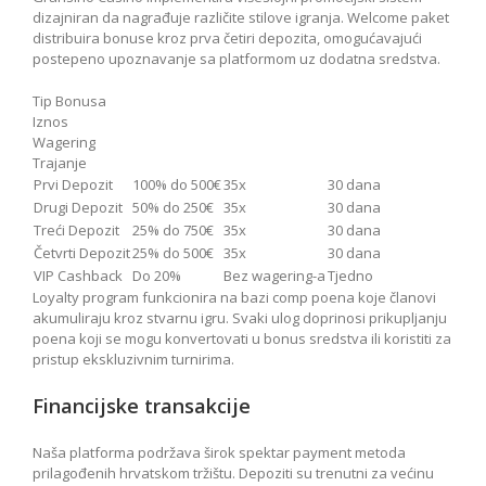
dizajniran da nagrađuje različite stilove igranja. Welcome paket
distribuira bonuse kroz prva četiri depozita, omogućavajući
postepeno upoznavanje sa platformom uz dodatna sredstva.
Tip Bonusa
Iznos
Wagering
Trajanje
Prvi Depozit
100% do 500€
35x
30 dana
Drugi Depozit
50% do 250€
35x
30 dana
Treći Depozit
25% do 750€
35x
30 dana
Četvrti Depozit
25% do 500€
35x
30 dana
VIP Cashback
Do 20%
Bez wagering-a
Tjedno
Loyalty program funkcionira na bazi comp poena koje članovi
akumuliraju kroz stvarnu igru. Svaki ulog doprinosi prikupljanju
poena koji se mogu konvertovati u bonus sredstva ili koristiti za
pristup ekskluzivnim turnirima.
Financijske transakcije
Naša platforma podržava širok spektar payment metoda
prilagođenih hrvatskom tržištu. Depoziti su trenutni za većinu