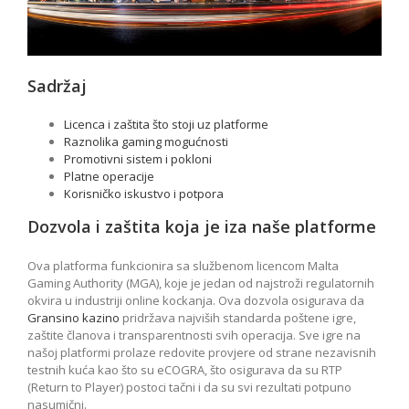
Sadržaj
Licenca i zaštita što stoji uz platforme
Raznolika gaming mogućnosti
Promotivni sistem i pokloni
Platne operacije
Korisničko iskustvo i potpora
Dozvola i zaštita koja je iza naše platforme
Ova platforma funkcionira sa službenom licencom Malta
Gaming Authority (MGA), koje je jedan od najstroži regulatornih
okvira u industriji online kockanja. Ova dozvola osigurava da
Gransino kazino
pridržava najviših standarda poštene igre,
zaštite članova i transparentnosti svih operacija. Sve igre na
našoj platformi prolaze redovite provjere od strane nezavisnih
testnih kuća kao što su eCOGRA, što osigurava da su RTP
(Return to Player) postoci tačni i da su svi rezultati potpuno
nasumični.