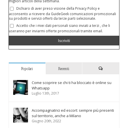
migliori articoli della settimana.
Dichiaro di aver preso visione della Privacy Policy e
acconsento a ricevere da GuideGeek comunicazioni promozionali
su prodotti e servizi offerti da terze parti selezionate.
Accetto che i miei dati personali siano inviati a terzi , che li
useranno per inviarmi offerte promozionali tramite email.
Popolari
Recenti
Commenti
Come scoprire se chi ti ha bloccato è online su
Whatsapp
Luglio 13th, 2017
Accompagnatrici ed escort: sempre più presenti
sul territorio, anche a Milano
Giugno 20th, 2022