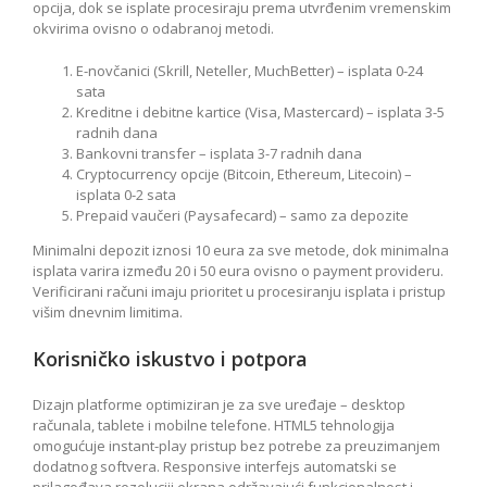
opcija, dok se isplate procesiraju prema utvrđenim vremenskim
okvirima ovisno o odabranoj metodi.
E-novčanici (Skrill, Neteller, MuchBetter) – isplata 0-24
sata
Kreditne i debitne kartice (Visa, Mastercard) – isplata 3-5
radnih dana
Bankovni transfer – isplata 3-7 radnih dana
Cryptocurrency opcije (Bitcoin, Ethereum, Litecoin) –
isplata 0-2 sata
Prepaid vaučeri (Paysafecard) – samo za depozite
Minimalni depozit iznosi 10 eura za sve metode, dok minimalna
isplata varira između 20 i 50 eura ovisno o payment provideru.
Verificirani računi imaju prioritet u procesiranju isplata i pristup
višim dnevnim limitima.
Korisničko iskustvo i potpora
Dizajn platforme optimiziran je za sve uređaje – desktop
računala, tablete i mobilne telefone. HTML5 tehnologija
omogućuje instant-play pristup bez potrebe za preuzimanjem
dodatnog softvera. Responsive interfejs automatski se