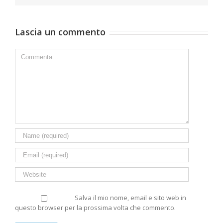
Lascia un commento
Comment
Salva il mio nome, email e sito web in
questo browser per la prossima volta che commento.