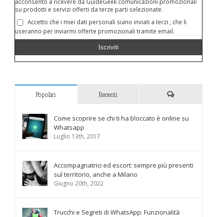
acconsento a ricevere da GuideGeek comunicazioni promozionali
su prodotti e servizi offerti da terze parti selezionate.
Accetto che i miei dati personali siano inviati a terzi , che li
useranno per inviarmi offerte promozionali tramite email.
Popolari
Recenti
Commenti
Come scoprire se chi ti ha bloccato è online su
Whatsapp
Luglio 13th, 2017
Accompagnatrici ed escort: sempre più presenti
sul territorio, anche a Milano
Giugno 20th, 2022
Trucchi e Segreti di WhatsApp: Funzionalità