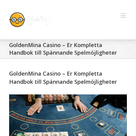
GoldenMina Casino – Er Kompletta
Handbok till Spännande Spelmöjligheter
GoldenMina Casino – Er Kompletta
Handbok till Spännande Spelmöjligheter