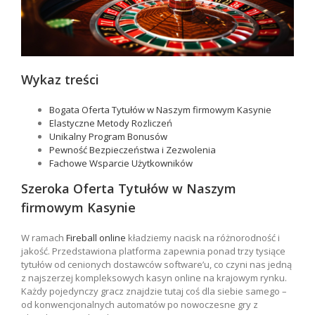
Wykaz treści
Bogata Oferta Tytułów w Naszym firmowym Kasynie
Elastyczne Metody Rozliczeń
Unikalny Program Bonusów
Pewność Bezpieczeństwa i Zezwolenia
Fachowe Wsparcie Użytkowników
Szeroka Oferta Tytułów w Naszym
firmowym Kasynie
W ramach
Fireball online
kładziemy nacisk na różnorodność i
jakość. Przedstawiona platforma zapewnia ponad trzy tysiące
tytułów od cenionych dostawców software’u, co czyni nas jedną
z najszerzej kompleksowych kasyn online na krajowym rynku.
Każdy pojedynczy gracz znajdzie tutaj coś dla siebie samego –
od konwencjonalnych automatów po nowoczesne gry z