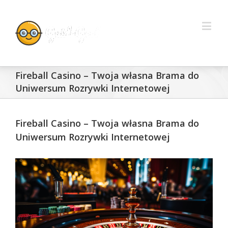
Fireball Casino – Twoja własna Brama do
Uniwersum Rozrywki Internetowej
Fireball Casino – Twoja własna Brama do
Uniwersum Rozrywki Internetowej