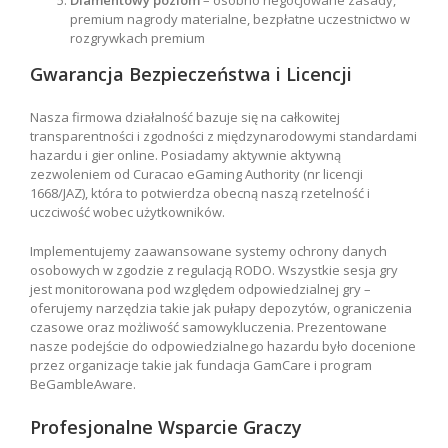
Diamentowy poziom
– osobno negocjowane zasady,
premium nagrody materialne, bezpłatne uczestnictwo w
rozgrywkach premium
Gwarancja Bezpieczeństwa i Licencji
Nasza firmowa działalność bazuje się na całkowitej
transparentności i zgodności z międzynarodowymi standardami
hazardu i gier online. Posiadamy aktywnie aktywną
zezwoleniem od Curacao eGaming Authority (nr licencji
1668/JAZ), która to potwierdza obecną naszą rzetelność i
uczciwość wobec użytkowników.
Implementujemy zaawansowane systemy ochrony danych
osobowych w zgodzie z regulacją RODO. Wszystkie sesja gry
jest monitorowana pod względem odpowiedzialnej gry –
oferujemy narzędzia takie jak pułapy depozytów, ograniczenia
czasowe oraz możliwość samowykluczenia. Prezentowane
nasze podejście do odpowiedzialnego hazardu było docenione
przez organizacje takie jak fundacja GamCare i program
BeGambleAware.
Profesjonalne Wsparcie Graczy