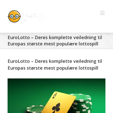
EuroLotto – Deres komplette veiledning til
Europas største mest populære lottospill
EuroLotto – Deres komplette veiledning til
Europas største mest populære lottospill