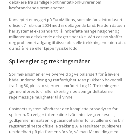
deltakere fra samtlige kontinentet konkurrerer om
livsforandrende premiepotter.
Konseptet er bygget på EuroMillions, som ble først introdusert
offisielt 7. februar 2004 med ni deltagende land. Fra den datoen
har systemet ekspandert til å innbefatte mange nasjoner og
millioner av deltakende deltagere per uke. Vårt casino skaffer
deg problemfri adgang til disse offisielle trekkningene uten at at
du må å reise eller kjøpe fysiske lodd.
Spilleregler og trekningsmåter
Spillmekanismen er veloverveid og velbalansert for å levere
både underholdning og rettferdighet. Man plukker 5 hovedtall
fra 1 og 50, pluss to stjerner i området 1 og 12. Trekkningene
gjennomføres to tilfeller ukentlig, noe som gir deltakerne
regelmessige muligheter til å vinne.
Casinoets system håndterer den komplette prosedyren for
spilleren. Du velger tallene dine i vårt intuitive grensesnitt,
godkjenner innsatsen, og casinoet sikrer for at tallene dine blir
registrert til neste offisielle trekking. Alle resultater publiseres
umiddelbart på platformen vår vår, så man får melding med