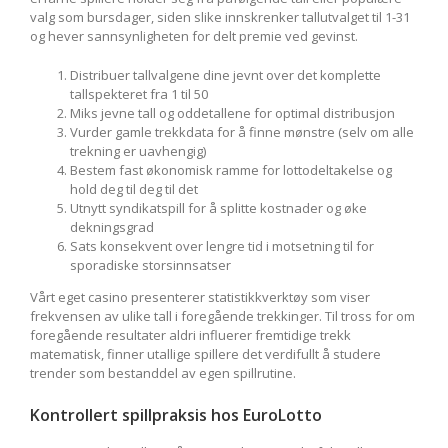
valg som bursdager, siden slike innskrenker tallutvalget til 1-31
og hever sannsynligheten for delt premie ved gevinst.
Distribuer tallvalgene dine jevnt over det komplette
tallspekteret fra 1 til 50
Miks jevne tall og oddetallene for optimal distribusjon
Vurder gamle trekkdata for å finne mønstre (selv om alle
trekning er uavhengig)
Bestem fast økonomisk ramme for lottodeltakelse og
hold deg til deg til det
Utnytt syndikatspill for å splitte kostnader og øke
dekningsgrad
Sats konsekvent over lengre tid i motsetning til for
sporadiske storsinnsatser
Vårt eget casino presenterer statistikkverktøy som viser
frekvensen av ulike tall i foregående trekkinger. Til tross for om
foregående resultater aldri influerer fremtidige trekk
matematisk, finner utallige spillere det verdifullt å studere
trender som bestanddel av egen spillrutine.
Kontrollert spillpraksis hos EuroLotto