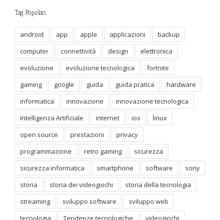
Tag Popolari
android
app
apple
applicazioni
backup
computer
connettività
design
elettronica
evoluzione
evoluzione tecnologica
fortnite
gaming
google
guida
guida pratica
hardware
informatica
innovazione
innovazione tecnologica
Intelligenza Artificiale
internet
ios
linux
open source
prestazioni
privacy
programmazione
retro gaming
sicurezza
sicurezza informatica
smartphone
software
sony
storia
storia dei videogiochi
storia della tecnologia
streaming
sviluppo software
sviluppo web
tecnologia
Tendenze tecnologiche
videogiochi