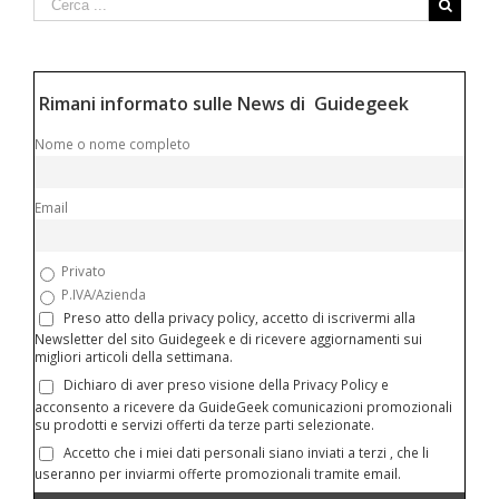
Rimani informato sulle News di Guidegeek
Nome o nome completo
Email
Privato
P.IVA/Azienda
Preso atto della privacy policy, accetto di iscrivermi alla
Newsletter del sito Guidegeek e di ricevere aggiornamenti sui
migliori articoli della settimana.
Dichiaro di aver preso visione della Privacy Policy e
acconsento a ricevere da GuideGeek comunicazioni promozionali
su prodotti e servizi offerti da terze parti selezionate.
Accetto che i miei dati personali siano inviati a terzi , che li
useranno per inviarmi offerte promozionali tramite email.