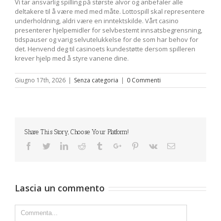
Vi tar ansvarlig spilling på største alvor og anbefaler alle
deltakere til å være med med måte. Lottospill skal representere
underholdning, aldri være en inntektskilde. Vårt casino
presenterer hjelpemidler for selvbestemt innsatsbegrensning,
tidspauser og varig selvutelukkelse for de som har behov for
det. Henvend deg til casinoets kundestøtte dersom spilleren
krever hjelp med å styre vanene dine.
Giugno 17th, 2026
|
Senza categoria
|
0 Commenti
Share This Story, Choose Your Platform!
Facebook
Twitter
Linkedin
Reddit
Tumblr
Google+
Pinterest
Vk
Email
Lascia un commento
Comment