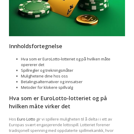
Innholdsfortegnelse
Hva som er EuroLotto-lotteriet og på hvilken måte
opererer det
Spillregler og trekningsmåter
Mulighetene dine hos oss
Betalingsalternativer og innsatser
Metoder for klokere spillvalg
Hva som er EuroLotto-lotteriet og på
hvilken måte virker det
Hos
Euro Lotto
gir vi spillere muligheten til å delta i i ett av
Europas svært engasjerende lottospill. Lotteriet forener
tradisjonell spenning med oppdaterte spillmekanikk, hvor