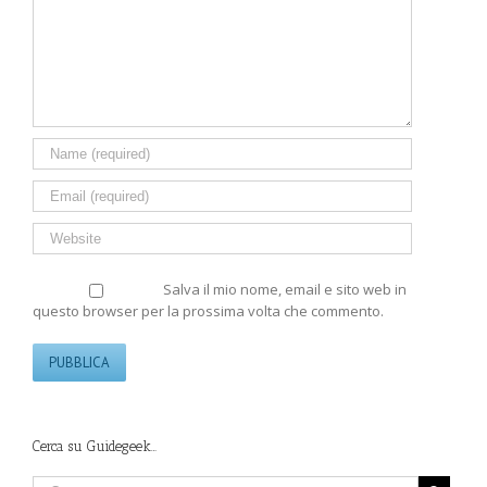
Salva il mio nome, email e sito web in
questo browser per la prossima volta che commento.
Cerca su Guidegeek…