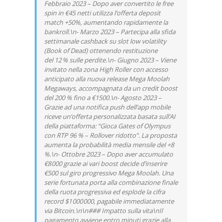
Febbraio 2023 – Dopo aver convertito le free
spin in €45 netti utilizza l’offerta deposit
match +50%, aumentando rapidamente la
bankroll.\n- Marzo 2023 – Partecipa alla sfida
settimanale cashback su slot low volatility
(
Book of Dead
) ottenendo restituzione
del 12 % sulle perdite.\n- Giugno 2023 – Viene
invitato nella zona High Roller con accesso
anticipato alla nuova release
Mega Moolah
Megaways
, accompagnata da un credit boost
del 200 % fino a €1500.\n- Agosto 2023 –
Grazie ad una notifica push dell’app mobile
riceve un’offerta personalizzata basata sull’AI
della piattaforma: “Gioca
Gates of Olympus
con RTP 96 % – Rollover ridotto”. La proposta
aumenta la probabilità media mensile del +8
%.\n- Ottobre 2023 – Dopo aver accumulato
€8 000 grazie ai vari boost decide d’inserire
€500 sul giro progressivo
Mega Moolah
. Una
serie fortunata porta alla combinazione finale
della ruota progressiva ed esplode la cifra
record $1 000 000, pagabile immediatamente
via Bitcoin.\n\n### Impatto sulla vita\nIl
pagamento avviene entro minuti grazie alla