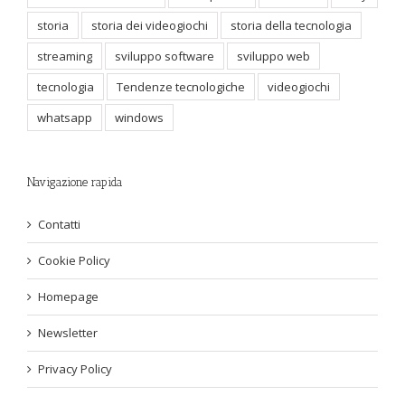
storia
storia dei videogiochi
storia della tecnologia
streaming
sviluppo software
sviluppo web
tecnologia
Tendenze tecnologiche
videogiochi
whatsapp
windows
Navigazione rapida
Contatti
Cookie Policy
Homepage
Newsletter
Privacy Policy