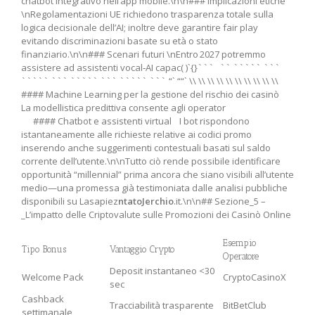
chatbot integrativo nell’app mobile.\n\n### Implicazioni etiche
\nRegolamentazioni UE richiedono trasparenza totale sulla
logica decisionale dell’AI; inoltre deve garantire fair play
evitando discriminazioni basate su età o stato
finanziario.\n\n### Scenari futuri \nEntro 2027 potremmo
assistere ad assistenti vocal‐AI capac( )`{}
``` ``
`````
```
“` ““` \\ \\ \\ \\ \\ \\ \\ \\ \\ \\
`````
```
`````
```
`````
```
#### Machine Learning per la gestione del rischio dei casinò
La modellistica predittiva consente agli operator­ ​ ​ ​ ​ ​ ​ ​ ​ ​ ​ ​ ​ ​ ​ ​ ​ ​ ​​ ​​ ​​ ​​ ​​ ​​ ​​ ​​ ​​ ​​ ​​ ​​ ​​ ​​ ​​
​​ ​​ ​​ #### Chatbot e assistenti virtual­ I bot rispondono
istantaneamente alle richieste relative ai codici promo
inserendo anche suggerimenti contestuali basati sul saldo
corrente dell’utente.\n\nTutto ciò rende possibile identificare
opportunità “millennial” prima ancora che siano visibili all’utente
medio—una promessa già testimoniata dalle analisi pubbliche
disponibili su Lasapiez
ntatoJerchio
.​it.\n\n## Sezione_5 –
_L’impatto delle Criptovalute sulle Promozioni dei Casinò Online
Esempio
Tipo Bonus
Vantaggio Crypto
Operatore
Deposit instantaneo <30
Welcome Pack
CryptoCasinoX
sec
Cashback
Tracciabilità trasparente
BitBetClub
settimanale