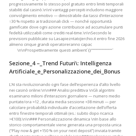
progressivamente lo stesso pool gratuito entro limiti temporali
stabiliti dal casinò.\n\nI vantaggi percepiti includono maggiore
coinvolgimento emotivo — dimostrabile dai tassi d’interazione
↑30 % rispetto ai tradizionali click — nonché opportunità
gamificate dove ogni azione contribuisce ad accumulare punti
fedeltà utilizzabili come crediti real‐time.\n\nSecondo le
previsioni pubblicate su LasapiezntatoJerchio.it entro fine 2026
almeno cinque grandi operator​​​​​​​​​​​​​​​​​​​​​​​​​eranno capac​​​​​​​​​​​​​‌‌‌‌‍‌‍‌‍‌‍‌‍‌‍‌‌‎‎‎‎‎‎‎‏‏‏‏‏‏‏‏‏‏‏‏‏‏‏‏‏‏‎‎‌‎‌‎‌‎‌­­­­­­­­­­­­­­­­­­­­­­­­­­⁢⁢⁢⁢⁢⁢⁢⁢⁢⁢⁢⁢⁢⁢⁢⁠⁠⁠⁠⁠⁠⁠⁠⁠⁠⁠⁠⁠⁠⁠⁠⁠⁠⁠⁠⁠​​‌‌‌‌‌‌‌‌‌‌‌‌‌‌‌‌‌‌‌‌‌‌ ‌ ‌ ‌ ‌ ‌ ‌ ‌ ‌ ‌ ‌ ‌ ‌ ‌ ‌ ‌ ‌ ‌ ‌ ‎ ‎ ‎ ‎ ‎ ‎ ‎ ‎ ‎ ‎ ‎ ‎ ‎ ‎ ‏ ‏ ‏ ‏ ‏ ‏
‏ ‏ ‏ ‏ ‏ ‏ ‏ ‏ ‏ ⁡⁣⁣⁣⁣⁣⁣⁣⁣⁣⁣⁣⁣⁣⁣⁣​​​​​​​​​​​​​​​​​​​​​​​​​​​​​​​​​​​​​​​​​​​​​​​\n\nProspettivamente questi ambient`{}““““““““““““““`
Sezione_4 –_Trend Futuri\: Intelligenza
Artificiale_e_Personalizzazione_dei_Bonus
L’AI sta rivoluzionando ogni fase dell’esperienza d’alto livello
nei casinò online:\n\n### Analisi predittiva \nGli algoritmi
esaminano milioni d’interazioni giornaliere — numero medio
puntate/ora ≈12 , durata media sessione ≈38 minuti — per
calcolare probabilità individuale d’accettazione dell’offerta
entro finestre temporali ottimali (es.: subito dopo ricarica
>€100).\n\n### Personalizzazione dinamica \nIn base allo
storico comportamentale viene generata una proposta unica
(“Play now & get +150 % on your next deposit”) inviata tramite