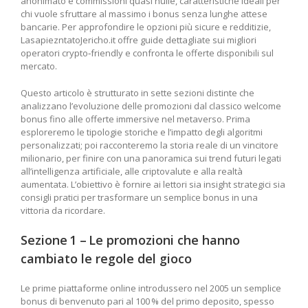
anonimato e commissioni quasi nulle, caratteristiche ideali per
chi vuole sfruttare al massimo i bonus senza lunghe attese
bancarie. Per approfondire le opzioni più sicure e redditizie,
LasapiezntatoJericho.it offre guide dettagliate sui migliori
operatori crypto‑friendly e confronta le offerte disponibili sul
mercato.
Questo articolo è strutturato in sette sezioni distinte che
analizzano l’evoluzione delle promozioni dal classico welcome
bonus fino alle offerte immersive nel metaverso. Prima
esploreremo le tipologie storiche e l’impatto degli algoritmi
personalizzati; poi racconteremo la storia reale di un vincitore
milionario, per finire con una panoramica sui trend futuri legati
all’intelligenza artificiale, alle criptovalute e alla realtà
aumentata. L’obiettivo è fornire ai lettori sia insight strategici sia
consigli pratici per trasformare un semplice bonus in una
vittoria da ricordare.
Sezione 1 – Le promozioni che hanno
cambiato le regole del gioco
Le prime piattaforme online introdussero nel 2005 un semplice
bonus di benvenuto pari al 100 % del primo deposito, spesso