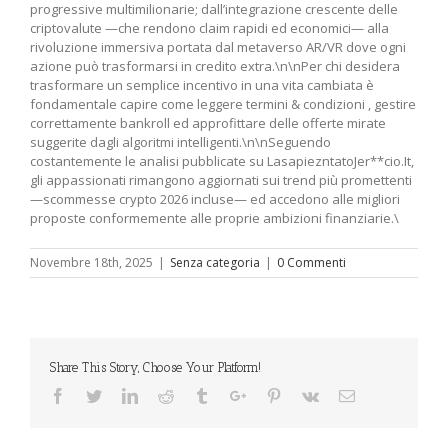
progressive multimilionarie; dall’integrazione crescente delle
criptovalute —che rendono claim rapidi ed economici— alla
rivoluzione immersiva portata dal metaverso AR/VR dove ogni
azione può trasformarsi in credito extra.\n\nPer chi desidera
trasformare un semplice incentivo in una vita cambiata è
fondamentale capire come leggere termini & condizioni , gestire
correttamente bankroll ed approfittare delle offerte mirate
suggerite dagli algoritmi intelligenti.\n\nSeguendo
costantemente le analisi pubblicate su LasapiezntatoJer**cio.It,
gli appassionati rimangono aggiornati sui trend più promettenti
—scommesse crypto 2026 incluse— ed accedono alle migliori
proposte conformemente alle proprie ambizioni finanziarie.\
Novembre 18th, 2025
|
Senza categoria
|
0 Commenti
Share This Story, Choose Your Platform!
Facebook
Twitter
Linkedin
Reddit
Tumblr
Google+
Pinterest
Vk
Email