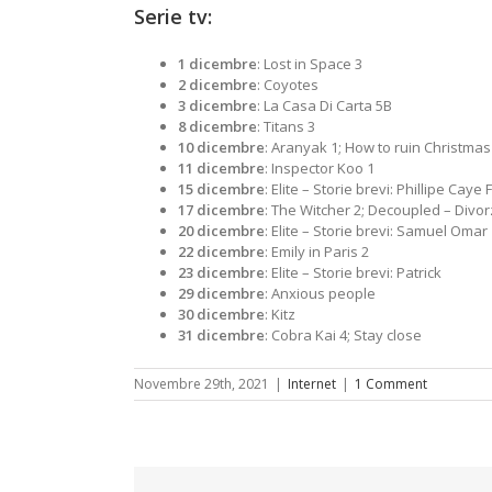
Serie tv:
1 dicembre
: Lost in Space 3
2 dicembre
: Coyotes
3 dicembre
: La Casa Di Carta 5B
8 dicembre
: Titans 3
10 dicembre
: Aranyak 1; How to ruin Christmas
11 dicembre
: Inspector Koo 1
15 dicembre
: Elite – Storie brevi: Phillipe Caye 
17 dicembre
: The Witcher 2; Decoupled – Divor
20 dicembre
: Elite – Storie brevi: Samuel Omar
22 dicembre
: Emily in Paris 2
23 dicembre
: Elite – Storie brevi: Patrick
29 dicembre
: Anxious people
30 dicembre
: Kitz
31 dicembre
: Cobra Kai 4; Stay close
Novembre 29th, 2021
|
Internet
|
1 Comment