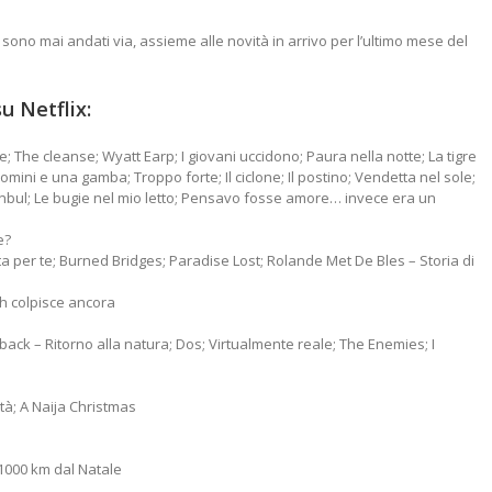
sono mai andati via, assieme alle novità in arrivo per l’ultimo mese del
su Netflix:
de; The cleanse; Wyatt Earp; I giovani uccidono; Paura nella notte; La tigre
 uomini e una gamba; Troppo forte; Il ciclone; Il postino; Vendetta nel sole;
stanbul; Le bugie nel mio letto; Pensavo fosse amore… invece era un
e?
ta per te; Burned Bridges; Paradise Lost; Rolande Met De Bles – Storia di
ish colpisce ancora
back – Ritorno alla natura; Dos; Virtualmente reale; The Enemies; I
ittà; A Naija Christmas
A 1000 km dal Natale