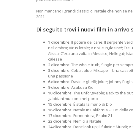
Non mancano i grandi classici di Natale che non se ne 
2021.
Di seguito trovi i nuovi film in arrivo 
1 dicembre
: Il potere del cane; Il serpente ver
nell’ombra; Virus letale; A noi le inglesine!; Tre
Alissa; C’era una volta in Messico; Hellegat; I
calesse
2 dicembre
: The whole truth; Single per sempr
3 dicembre
: Cobalt blue; Mixtape – Una casset
una passione
6 dicembre
: David e gli elfi; Joker; Johnny Engl
9 dicembre
: Asakusa Kid
10 dicembre
: The unforgivable; Back to the out
gabbiani muoiono nel porto
15 dicembre
: È stata la mano di Dio
16 dicembre
: Natale in California – Luci della c
17 dicembre
: Formentera; Psalm 21
22 dicembre
: Nemici a Natale
24 dicembre
: Don’t look up; Il fulmine Murali; 