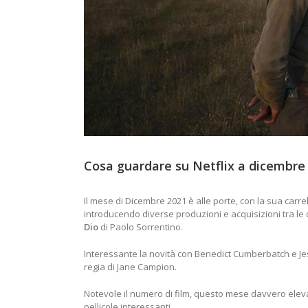
Cosa guardare su Netflix a dicembre
Il mese di Dicembre 2021 è alle porte, con la sua carrell
introducendo diverse produzioni e acquisizioni tra le q
Dio
di Paolo Sorrentino.
Interessante la novità con Benedict Cumberbatch e J
regia di Jane Campion.
Notevole il numero di film, questo mese davvero eleva
pellicole interessanti.