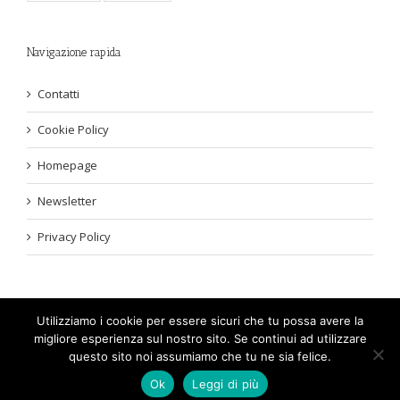
Navigazione rapida
Contatti
Cookie Policy
Homepage
Newsletter
Privacy Policy
Utilizziamo i cookie per essere sicuri che tu possa avere la
migliore esperienza sul nostro sito. Se continui ad utilizzare
2017-2023 - GuideGeek.net. Leggi la
Privacy Policy
. LawPlatinum Srls
questo sito noi assumiamo che tu ne sia felice.
- Via Aielli 207, 80047 San Giuseppe Vesuviano (NA) C.F e P.IVA
Ok
Leggi di più
05914960652