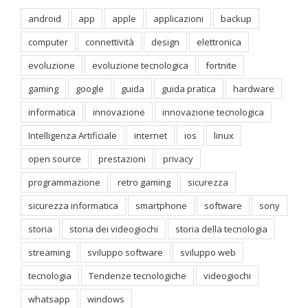
android
app
apple
applicazioni
backup
computer
connettività
design
elettronica
evoluzione
evoluzione tecnologica
fortnite
gaming
google
guida
guida pratica
hardware
informatica
innovazione
innovazione tecnologica
Intelligenza Artificiale
internet
ios
linux
open source
prestazioni
privacy
programmazione
retro gaming
sicurezza
sicurezza informatica
smartphone
software
sony
storia
storia dei videogiochi
storia della tecnologia
streaming
sviluppo software
sviluppo web
tecnologia
Tendenze tecnologiche
videogiochi
whatsapp
windows