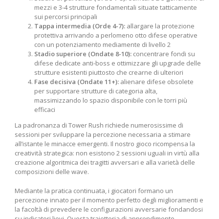
mezzi e 3-4 strutture fondamentali situate tatticamente
sui percorsi principali
Tappa intermedia (Orde 4-7):
allargare la protezione
protettiva arrivando a perlomeno otto difese operative
con un potenziamento mediamente di livello 2
Stadio superiore (Ondate 8-10):
concentrare fondi su
difese dedicate anti-boss e ottimizzare gli upgrade delle
strutture esistenti piuttosto che crearne di ulteriori
Fase decisiva (Ondate 11+):
alienare difese obsolete
per supportare strutture di categoria alta,
massimizzando lo spazio disponibile con le torri più
efficaci
La padronanza di Tower Rush richiede numerosissime di
sessioni per sviluppare la percezione necessaria a stimare
all’istante le minacce emergenti. Il nostro gioco ricompensa la
creatività strategica: non esistono 2 sessioni uguali in virtù alla
creazione algoritmica dei tragitti avversari e alla varietà delle
composizioni delle wave.
Mediante la pratica continuata, i giocatori formano un
percezione innato per il momento perfetto degli miglioramenti e
la facoltà di prevedere le configurazioni avversarie fondandosi
su indicatori lievi. Questa traiettoria di apprendimento