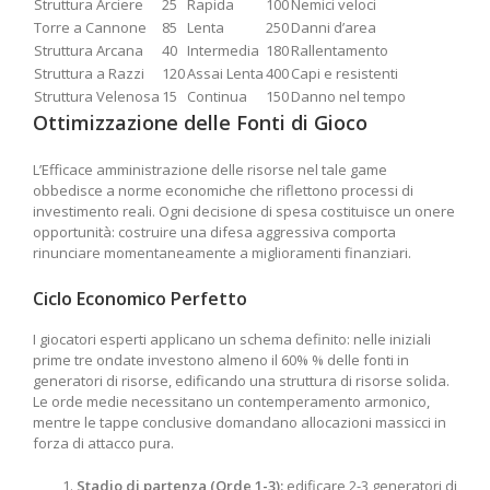
Struttura Arciere
25
Rapida
100
Nemici veloci
Torre a Cannone
85
Lenta
250
Danni d’area
Struttura Arcana
40
Intermedia
180
Rallentamento
Struttura a Razzi
120
Assai Lenta
400
Capi e resistenti
Struttura Velenosa
15
Continua
150
Danno nel tempo
Ottimizzazione delle Fonti di Gioco
L’Efficace amministrazione delle risorse nel tale game
obbedisce a norme economiche che riflettono processi di
investimento reali. Ogni decisione di spesa costituisce un onere
opportunità: costruire una difesa aggressiva comporta
rinunciare momentaneamente a miglioramenti finanziari.
Ciclo Economico Perfetto
I giocatori esperti applicano un schema definito: nelle iniziali
prime tre ondate investono almeno il 60% % delle fonti in
generatori di risorse, edificando una struttura di risorse solida.
Le orde medie necessitano un contemperamento armonico,
mentre le tappe conclusive domandano allocazioni massicci in
forza di attacco pura.
Stadio di partenza (Orde 1-3):
edificare 2-3 generatori di