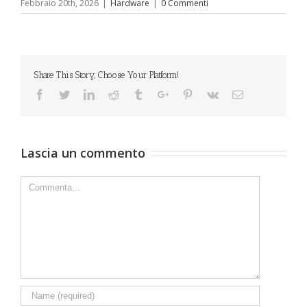
Febbraio 20th, 2026
|
Hardware
|
0 Commenti
Share This Story, Choose Your Platform!
Facebook
Twitter
Linkedin
Reddit
Tumblr
Google+
Pinterest
Vk
Email
Lascia un commento
Comment