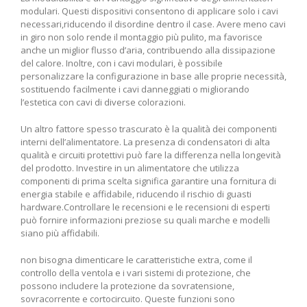
modulari. Questi dispositivi consentono di applicare ⁣solo⁤ i cavi
necessari,riducendo il disordine dentro il case. ‌Avere meno cavi
in giro non solo rende il montaggio ​più pulito, ma favorisce
anche un miglior flusso​ d’aria, contribuendo⁢ alla dissipazione
del calore. Inoltre,​ con i cavi modulari, è possibile⁤
personalizzare ‌la configurazione ‌in base alle proprie necessità,
sostituendo facilmente i cavi danneggiati o migliorando
l’estetica con cavi di diverse colorazioni.
Un altro fattore spesso trascurato è la qualità dei componenti
interni dell’alimentatore. La presenza di condensatori ⁢di alta
qualità e circuiti protettivi può fare la differenza nella longevità
del prodotto. Investire in un alimentatore che utilizza
componenti di⁣ prima ⁣scelta significa garantire una fornitura⁤ di
energia stabile e affidabile,⁣ riducendo​ il rischio di guasti
hardware.Controllare le recensioni e le recensioni di esperti
può fornire informazioni preziose su quali marche‍ e modelli
⁢siano più affidabili.
non bisogna ⁢dimenticare le caratteristiche extra, come il
controllo della ventola e ‌i vari sistemi di protezione, ⁣che
possono includere la ⁤protezione da sovratensione,‌
sovracorrente e cortocircuito. Queste funzioni sono