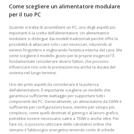
Come scegliere un alimentatore modulare
per il tuo ⁣PC
Quando si tratta di ‌assemblare ⁤un PC, uno degli aspetti più‌
importanti è la scelta dell’alimentatore. Un alimentatore
modulare si distingue ⁤dai‍ modelli tradizionali perché offre la
possibilità di attaccare⁣ solo i cavi necessari, riducendo al
minimo ‌l’ingombro e migliorando l’estetica interna del case. Ma
come scegliere il modello⁤ giusto per ‍le proprie esigenze? È
fondamentale considerare diversi fattori, che possono
influenzare non solo ‍le prestazioni ma anche ​la durata del
sistema nel lungo termine.
Uno dei primi aspetti da considerare è la potenza
‍dell’alimentatore. È importante scegliere un modello che
garantisca‌ sufficiente wattaggio per supportare tutti i
componenti del PC. Generalmente, un alimentatore da 500W è
sufficiente per configurazioni base, mentre‍ per setups più
complessi, come quelli destinati al gaming ​o ⁢al lavoro grafico,
potrebbe essere necessario salire a 750W o anche oltre. ‍Per
fare ciò, si possono utilizzare delle calcolatrici online⁣ che
stimano il fabbisogno ⁢energetico tenendo conto di schede