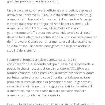
grafiche, processori e altri accessori.
Un altro elemento ⁤chiave è l’efficienza energetica, espressa
attraverso il sistema 80 PLUS. Questo certificato classifica gli
alimentatori in base⁤ alla loro capacità di convertire l’energia
elettrica dalla rete in energia utilizzabile per⁣ il sistema. Gli
alimentatori 80 PLUS Bronze,‌ Silver, Gold e Platinum
garantiscono un’efficienza crescente, riducendo ⁢così i costi
della bolletta elettrica e contribuendo a un minor riscaldamento
dell’hardware. Optare per un⁣ alimentatore ⁢di alta qualità non
⁢solo favorisce il risparmio energetico, ma migliora‌ anche la
stabilità del sistema.
Il fattore di forma è un altro aspetto ‍da tenere in
considerazione. A ⁤seconda del tipo di case ​che si possiede, è
possibile che si necessiti di un alimentatore‌ ATX, SFX ⁤o altri
⁣formati compatti. Assicurarsi che l’alimentatore⁤ scelto si adatti
perfettamente al proprio case è fondamentale per evitare ​
problemi di installazione e di gestione dei cavi. In generale,⁣ i‌
case⁢ più grandi hanno⁣ una maggiore versatilità riguardo agli
alimentatori,​ ma anche i case mini-ITX possono⁣ ospitare⁤
alimentatori modulari ⁣e di alta‍ qualità.
La modulabilità è un vantaggio significativo degli ⁤alimentatori⁤