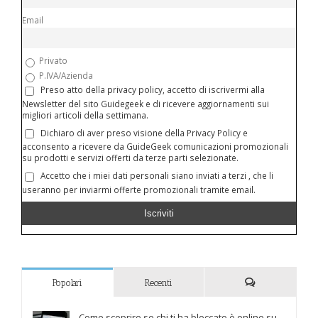
Email
Privato
P.IVA/Azienda
Preso atto della privacy policy, accetto di iscrivermi alla
Newsletter del sito Guidegeek e di ricevere aggiornamenti sui
migliori articoli della settimana.
Dichiaro di aver preso visione della Privacy Policy e
acconsento a ricevere da GuideGeek comunicazioni promozionali
su prodotti e servizi offerti da terze parti selezionate.
Accetto che i miei dati personali siano inviati a terzi , che li
useranno per inviarmi offerte promozionali tramite email.
Popolari
Recenti
Commenti
Come scoprire se chi ti ha bloccato è online su