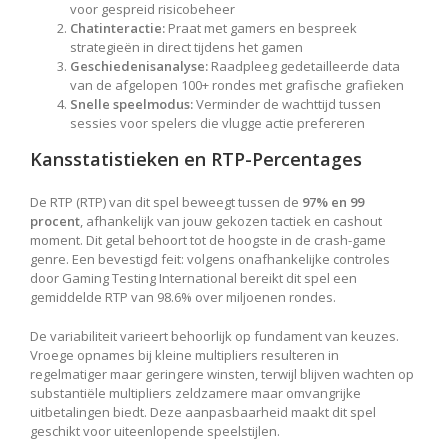
voor gespreid risicobeheer
Chatinteractie:
Praat met gamers en bespreek
strategieën in direct tijdens het gamen
Geschiedenisanalyse:
Raadpleeg gedetailleerde data
van de afgelopen 100+ rondes met grafische grafieken
Snelle speelmodus:
Verminder de wachttijd tussen
sessies voor spelers die vlugge actie prefereren
Kansstatistieken en RTP-Percentages
De RTP (RTP) van dit spel beweegt tussen de
97% en 99
procent
, afhankelijk van jouw gekozen tactiek en cashout
moment. Dit getal behoort tot de hoogste in de crash-game
genre. Een bevestigd feit: volgens onafhankelijke controles
door Gaming Testing International bereikt dit spel een
gemiddelde RTP van 98.6% over miljoenen rondes.
De variabiliteit varieert behoorlijk op fundament van keuzes.
Vroege opnames bij kleine multipliers resulteren in
regelmatiger maar geringere winsten, terwijl blijven wachten op
substantiële multipliers zeldzamere maar omvangrijke
uitbetalingen biedt. Deze aanpasbaarheid maakt dit spel
geschikt voor uiteenlopende speelstijlen.