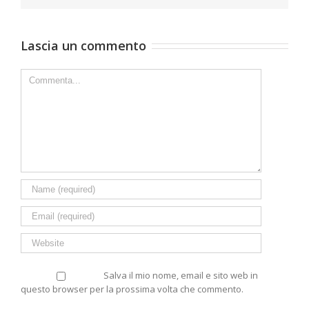
Lascia un commento
Comment
Salva il mio nome, email e sito web in
questo browser per la prossima volta che commento.