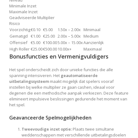
Niveau
Minimale Inzet
Maximale Inzet
Geadviseerde Multiplier
Risico
Voorzichtig
€0.10
€5.00
1.50x – 2.00x
Minimaal
Gematigd
€1.00
€25.00
2.00x – 5.00x
Medium
Offensief
€5.00
€100.00
5.00x – 15.00x
Aanzienlijk
High Roller
€25.00
€500.00
10.00x+
Maximaal
Bonusfuncties en Vermenigvuldigers
Het spel onderscheidt zich door unieke functies die alle
spanning intensiveren. Het
geautomatiseerde
uitbetalingssysteem
maakt mogelijk dat spelers vooraf
instellen bij welke multiplier ze gaan cashen, ideaal voor
degenen die een methodische aanpak verkiezen. Deze feature
elimineert impulsieve beslissingen gedurende het moment van
het spel.
Geavanceerde Spelmogelijkheden
Tweevoudige inzet optie:
Plaats twee simultane
weddenschappen met verschillende uitbetalingsdoelen