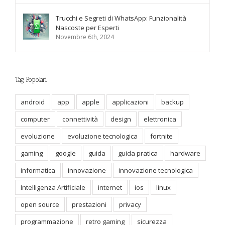
Trucchi e Segreti di WhatsApp: Funzionalità
Nascoste per Esperti
Novembre 6th, 2024
Tag Popolari
android
app
apple
applicazioni
backup
computer
connettività
design
elettronica
evoluzione
evoluzione tecnologica
fortnite
gaming
google
guida
guida pratica
hardware
informatica
innovazione
innovazione tecnologica
Intelligenza Artificiale
internet
ios
linux
open source
prestazioni
privacy
programmazione
retro gaming
sicurezza