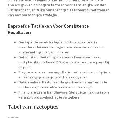
conservatieve opnames bij kleine multipliers, terwijl andere
spelers gokken op hogere factoren voor aanzienlijke winsten.
Het snappen van zulke benaderingen assisteert bij het creëren
van een persoonlijke strategie.
Beproefde Tactieken Voor Consistente
Resultaten
Gestapelde inzetstrategie:
Splits je speelgeld in
meerdere kleinere bedragen over diverse rondes om
schommelingen te verminderen
Gefocuste uitbetaling:
Kies vooraf een specifieke
multiplier (bijvoorbeeld 2.00x) en opname consequent bij
dit punt
Progressieve aanpassing:
Begin met lage doelmultipliers
en verhoog geleidelijk terwijl je saldo groeit
Data-analyse:
Bestudeer de geschiedenis om trends te
ontdekken, hoewel elke ronde autonoom blijft
Financiële grens handhaving:
Stel strikte maxima in om
verantwoord spelgedrag te verzekeren
Tabel van Inzetopties