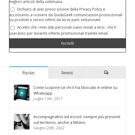
migliori articoli della settimana.
Dichiaro di aver preso visione della Privacy Policy e
acconsento a ricevere da GuideGeek comunicazioni promozionali
su prodotti e servizi offerti da terze parti selezionate.
Accetto che i miei dati personali siano inviati a terzi , che li
useranno per inviarmi offerte promozionali tramite email.
Popolari
Recenti
Commenti
Come scoprire se chi ti ha bloccato è online su
Whatsapp
Luglio 13th, 2017
Accompagnatrici ed escort: sempre più presenti
sul territorio, anche a Milano
Giugno 20th, 2022